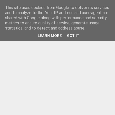
This site uses cookies from Google to deliver its services
and to analyze traffic. Your IP address and user-agent are
shared with Google along with performance and security
metrics to ensure quality of service, generate usage
statistics, and to detect and address abuse.
LEARN MORE
GOT IT