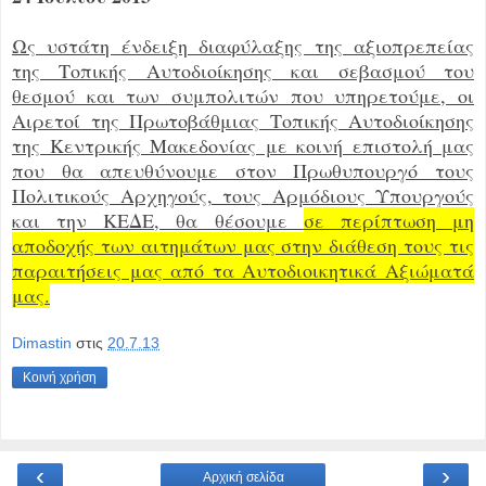
Ως υστάτη ένδειξη διαφύλαξης της αξιοπρεπείας
της Τοπικής Αυτοδιοίκησης και σεβασμού του
θεσμού και των συμπολιτών που υπηρετούμε, οι
Αιρετοί της Πρωτοβάθμιας Τοπικής Αυτοδιοίκησης
της Κεντρικής Μακεδονίας με κοινή επιστολή μας
που θα απευθύνουμε στον Πρωθυπουργό τους
Πολιτικούς Αρχηγούς, τους Αρμόδιους Υπουργούς
και την ΚΕΔΕ, θα θέσουμε
σε περίπτωση μη
αποδοχής των αιτημάτων μας στην διάθεση τους τις
παραιτήσεις μας από τα Αυτοδιοικητικά Αξιώματά
μας.
Dimastin
στις
20.7.13
Κοινή χρήση
‹
›
Αρχική σελίδα