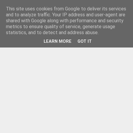
This site uses cookies from Google to deliver its services
and to analyze traffic. Your IP address and user-agent are
shared with Google along with performance and security
metrics to ensure quality of service, generate usage
statistics, and to detect and address abuse.
LEARN MORE
GOT IT