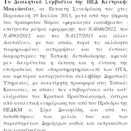
Τ
ο Διοικητικό Συμβούλιο της ΠΕΔ Κεντρικής
Μακεδονίας
, σε Έκτακτη Συνεδρίαση του
χτες
Παρασκευή 19 Ιουλίου 2013, μετά από την ψήφιση
του πρόσφατου Νόμου
«φορολογία εισοδήματος -
επείγοντα μέτρα εφαρμογής του Ν.4046/2012, του
Ν.4093/2012 και του Ν.4127/2013 και άλλες
διατάξεις»
, με τον οποίο, παρά τις ακλόνητα
τεκμηριωμένες αντιρρήσεις και τις έντονες
διαμαρτυρίες της Τοπικής Αυτοδιοίκησης, αφενός
μεν διευρύνεται η έκταση και η ένταση της
επιτροπείας του «παρατηρητηρίου»επί των ΟΤΑ,
και αφετέρου καταργούνται συλλήβδην Δημοτικές
Υπηρεσίες, με ανεκτίμητη προσφορά στις Τοπικές
Κοινωνίες, οι οποίες δεν επιβαρύνουν ούτε κατ’
ελάχιστον τον Κρατικό Προϋπολογισμό,
ύστερα
από αναλυτική ενημέρωση του από τον Πρόεδρο της
ΠΕΔΚΜ κ. Σίμο Δανιηλίδη, και από τις
τοποθετήσεις των μελών του και των
παρισταμένων Δημάρχων καθώς και εκπροσώπων
των εργαζομένων