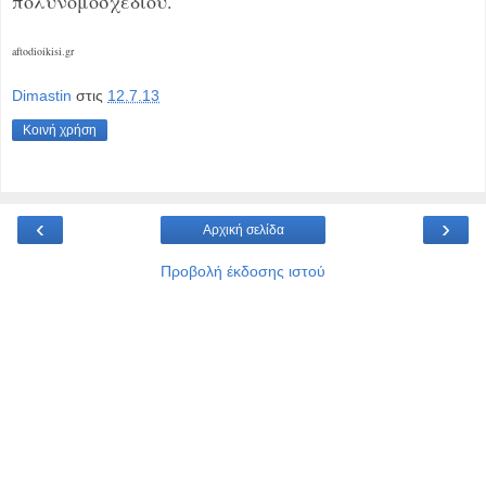
πολυνομοσχεδίου.
aftodioikisi.gr
Dimastin
στις
12.7.13
Κοινή χρήση
‹
›
Αρχική σελίδα
Προβολή έκδοσης ιστού