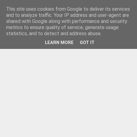
This site uses cookies from Google to deliver its services
and to analyze traffic. Your IP address and user-agent are
shared with Google along with performance and security
metrics to ensure quality of service, generate usage
statistics, and to detect and address abuse.
LEARN MORE
GOT IT