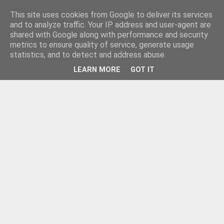
This site uses cookies from Google to deliver its services
and to analyze traffic. Your IP address and user-agent are
shared with Google along with performance and security
metrics to ensure quality of service, generate usage
statistics, and to detect and address abuse.
LEARN MORE
GOT IT