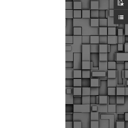
ύς αστυνομικούς, οι οποίοι έχουν
οβλεπόμενη εκπαίδευσή τους και
βουν καθήκοντα.
ιμασίας, ο Δήμος παρέλαβε τρία
 τα οποία θα χρησιμοποιούνται για
καθημερινές μετακινήσεις των
.
Δημοτική Αστυνομία
MAY
Θεσσαλονίκης:
25