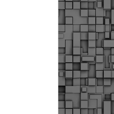
Διοικητικά πρόστιμα
ύψους 11.350€ σε
εργολάβους για
παραβάσεις σε έργα
Ο.Κ.Ω
Η Δημοτική Αστυνομία
Θεσσαλονίκης βεβαίωσε κατά
τις προηγούμενες ημέρες
πρόστιμα για 11 διοικητικές
παραβάσεις που έλαβαν
χώρα κατά τη διάρκεια
εργασιών από εργολαβικά
συνεργεία και οι οποίες
αφορούσαν εκτέλεση
εργασιών χωρίς νόμιμη
σήμανση και στην απόθεση
υλικών – εργαλείων εκτός του
προβλεπόμενου εργοταξίου.