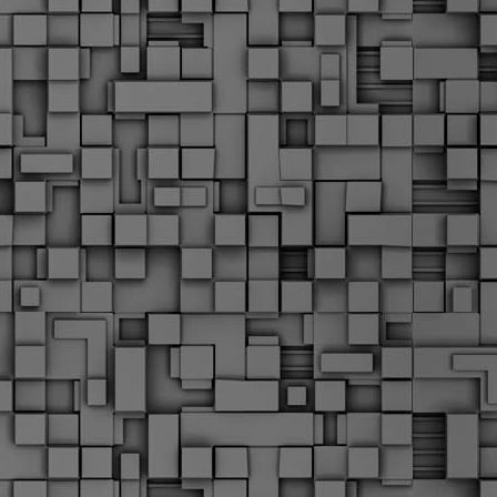
Σ
σ
φ
α
μ
φ
δ
M
Θ
ο
«
δ
ε
M