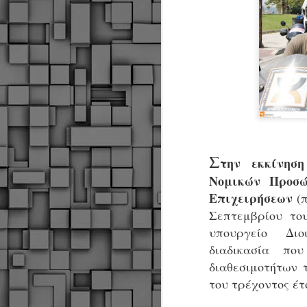
Σ
την εκκίνησ
Νομικών Προσώ
Επιχειρήσεων
(π
Σεπτεμβρίου το
υπουργείο Διο
διαδικασία πο
διαθεσιμοτήτων 
του τρέχοντος έτο
Δήμος Κοζάνης :
JUN
Αναμνηστικά
7