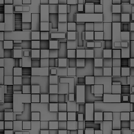
Φωτογραφικό ρεπορτάζ
εγάλες μέρες ζει ο "οργανισμός" της Δημοτικής Αστυνομίας!
α θυμίσουμε ότι κανονικές προσλήψεις στην Δημοτική
στυνομία έχουν να γίνουν από το 2010. Δεκαέξι ολόκληρα
ρόνια! Και βέβαια, ακόμη και με αυτές τις προσλήψεις, δεν
τάνουμε ούτε τα 2/3 των Δημοτικών Αστυνομικών που
πηρετούσαν το 2013 προ της κατάργησης της υπηρεσίας με
πόφαση του σημερινού πρωθυπουργού Κυριάκου Μητσοτάκη. Ας
ναι...
Δημοτική Αστυνομία Θεσσαλονίκης: Διμηνιαίος
AR
απολογισμός ελέγχων τήρησης νομοθεσίας
2
δεσποζόμενων Ζώων συντροφιάς
ον απολογισμό των δράσεων ελέγχου για τα ζώα συντροφιάς
ατά το δίμηνο Ιανουαρίου – Φεβρουαρίου 2026 παρουσιάζει η
ημοτική Αστυνομία Θεσσαλονίκης, με στόχο την προστασία των
ώων και την ομαλή συμβίωση στην πόλη.
ΣτΕ: Οριστική απόρριψη της επαναφοράς του 13ου
EB
και 14ου μισθού για τους δημοσίους υπαλλήλους
18