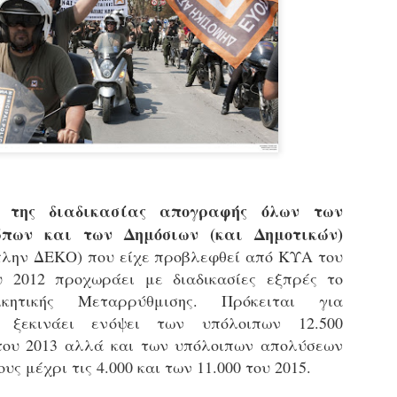
εκπαιδευμένους δημοτικο
ήδη ολοκληρώσει την πρ
είναι έτοιμοι να αναλά
Στο πλαίσιο της προετο
ολοκαίνουργια σκούτερ,
τις περιπολίες και τις 
στελεχών της υπηρεσίας
η της διαδικασίας απογραφής όλων των
πων και των Δημόσιων (και Δημοτικών)
λην ΔΕΚΟ) που είχε προβλεφθεί από ΚΥΑ του
υ 2012 προχωράει με διαδικασίες εξπρές το
ικητικής Μεταρρύθμισης. Πρόκειται για
υ ξεκινάει ενόψει των υπόλοιπων 12.500
του 2013 αλλά και των υπόλοιπων απολύσεων
υς μέχρι τις 4.000 και των 11.000 του 2015.
Απολογισμός των
Δημοτική Αστυνομία
JUN
JUN
ελέγχων σε ιδιοκτήτες
Θεσσαλονίκης: Ένταση
4
4