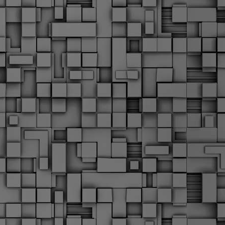
Μ
Ν
Α
χ
φ
υ
α
εί
M
Τ
κ
Δ
ζ
F