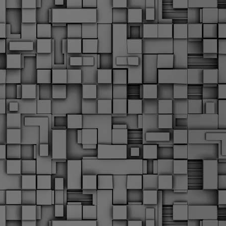
α
δ
α
Τ
ε
Π
ε
δ
F
►
F