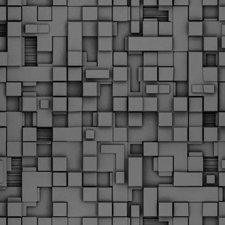
υνεχίζονται οι ορκωμοσίες των νέων Δημοτικών Αστυνομικών
ε δήμους της χώρας. Το Dimastin, αναζητεί σχετικό
ωτογραφικό υλικό στο διαδίκτυο και σας το παρουσιάζει σε
υτή την ανάρτηση. Επίσης, σας καλούμε, αν διαπιστώσετε ότι
ας έχουν "ξεφύγει" ορκωμοσίες, μπορείτε να στέλνετε το
ωτογραφικό τους υλικό στο dimasthes@gmail.gr ώστε να το
ημοσιεύουμε εδώ, άμεσα.
Θεσσαλονίκη: Ορκίστηκαν οι 75 νέοι δημοτικοί
AR
αστυνομικοί – Τι τους ζήτησε ο Αγγελούδης
18
Ενισχύεται το έργο της δημοτικής αστυνομίας στο δήμο
εσσαλονίκης καθώς το πρωί της Τετάρτης 18 Μαρτίου
ρκίστηκαν οι 75 νέοι δημοτικοί αστυνομικοί.
Με αυτούς, σε λίγους μήνες αποκτά ένα ισχυρό σώμα η
ημοτική αστυνομία. Θα είναι πιο κοντά στον πολίτη. Είχα την
υκαιρία να είμαι σήμερα στην ορκωμοσία τους.
Ξεκίνησαν εδώ και μια εβδομάδα οι αφίξεις των
AR
νεοπροσληφθέντων Δημοτικών Αστυνομικών στους
17
δήμους και οι ορκωμοσίες τους - Πλήρες