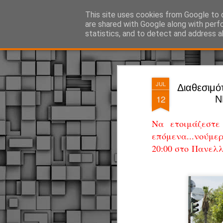
ΔΗΜΟΤΙΚΗ ΑΣΤΥΝΟΜΙΑ, τα νέα!
This site uses cookies from Google to d
are shared with Google along with perf
statistics, and to detect and address a
Magazine
Pages
JUL
Διαθεσιμό
12
Ν
Να ετοιμάζεστε
επόμενα...νούμε
20:00 στο Πανελ