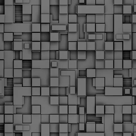
Με την απόφαση αυτή, το ΣτΕ απορρίπτει οριστικά τις
ξιώσεις των δημοσίων υπαλλήλων για επαναφορά των
ώρων, επικυρώνοντας την τρέχουσα κατάσταση παρά τις
ντιδράσεις της ΑΔΕΔΥ
ο ΣτΕ απέρριψε οριστικά την προσφυγή της ΑΔΕΔΥ και ενός
κπαιδευτικού για την επαναφορά των δώρων Χριστουγέννων,
άσχα και θερινής άδειας (13ος και 14ος μισθός) στους
ργαζόμενους του δημόσιου τομέα, κλείνοντας μια μακρά
ιαμάχη δεκαετιών που αφορούσε τις μνημονιακές περικοπές.
Εγγύκλιος ΥΠ.ΕΣ: Προκήρυξη 1Κ/2024 -
EB
Γνωστοποίηση έκδοσης οριστικών αποτελεσμάτων –
4
Παροχή οδηγιών.
 Δείτε/κατεβάστε την πολυαναμενόμενη εγκύκλιο του Υπ.
Με διαρροή 2 μέρες πριν την στάση εργασίας
EB
ενημερώνει το ΣτΕ για την απόρριψη της επαναφοράς
1