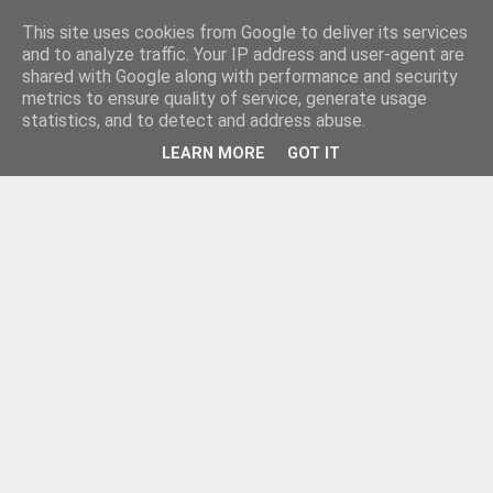
This site uses cookies from Google to deliver its services
and to analyze traffic. Your IP address and user-agent are
shared with Google along with performance and security
metrics to ensure quality of service, generate usage
statistics, and to detect and address abuse.
LEARN MORE
GOT IT