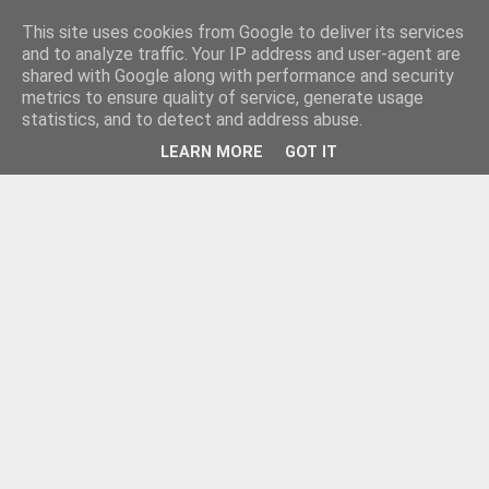
This site uses cookies from Google to deliver its services
and to analyze traffic. Your IP address and user-agent are
shared with Google along with performance and security
metrics to ensure quality of service, generate usage
statistics, and to detect and address abuse.
LEARN MORE
GOT IT