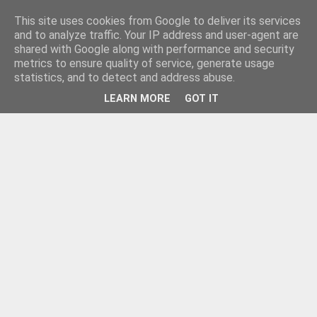
This site uses cookies from Google to deliver its services
and to analyze traffic. Your IP address and user-agent are
shared with Google along with performance and security
metrics to ensure quality of service, generate usage
statistics, and to detect and address abuse.
LEARN MORE
GOT IT