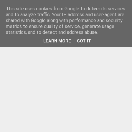
This site uses cookies from Google to deliver its services
and to analyze traffic. Your IP address and user-agent are
shared with Google along with performance and security
metrics to ensure quality of service, generate usage
statistics, and to detect and address abuse.
LEARN MORE
GOT IT