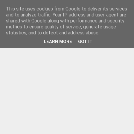
This site uses cookies from Google to deliver its services
and to analyze traffic. Your IP address and user-agent are
shared with Google along with performance and security
metrics to ensure quality of service, generate usage
statistics, and to detect and address abuse.
LEARN MORE
GOT IT