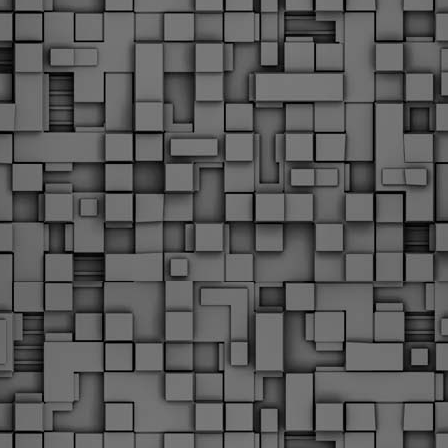
υνεχίζονται οι ορκωμοσίες των νέων Δημοτικών Αστυνομικών
ε δήμους της χώρας. Το Dimastin, αναζητεί σχετικό
ωτογραφικό υλικό στο διαδίκτυο και σας το παρουσιάζει σε
υτή την ανάρτηση. Επίσης, σας καλούμε, αν διαπιστώσετε ότι
ας έχουν "ξεφύγει" ορκωμοσίες, μπορείτε να στέλνετε το
ωτογραφικό τους υλικό στο dimasthes@gmail.gr ώστε να το
ημοσιεύουμε εδώ, άμεσα.
Θεσσαλονίκη: Ορκίστηκαν οι 75 νέοι δημοτικοί
AR
αστυνομικοί – Τι τους ζήτησε ο Αγγελούδης
18
Ενισχύεται το έργο της δημοτικής αστυνομίας στο δήμο
εσσαλονίκης καθώς το πρωί της Τετάρτης 18 Μαρτίου
ρκίστηκαν οι 75 νέοι δημοτικοί αστυνομικοί.
Με αυτούς, σε λίγους μήνες αποκτά ένα ισχυρό σώμα η
ημοτική αστυνομία. Θα είναι πιο κοντά στον πολίτη. Είχα την
υκαιρία να είμαι σήμερα στην ορκωμοσία τους.
Ξεκίνησαν εδώ και μια εβδομάδα οι αφίξεις των
AR
νεοπροσληφθέντων Δημοτικών Αστυνομικών στους
17
δήμους και οι ορκωμοσίες τους - Πλήρες