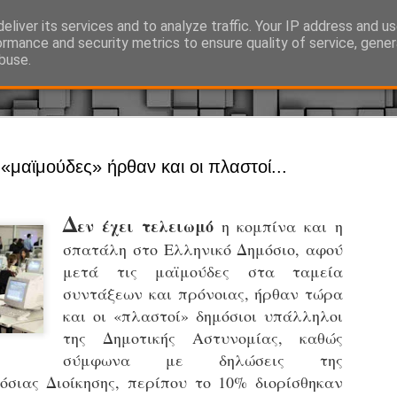
eliver its services and to analyze traffic. Your IP address and u
Ό, τι συμβαίνει γύρω από τη Δημοτική Αστυνομία, την τοπική αυτ
ormance and security metrics to ensure quality of service, gene
buse.
Άργος - Δη
JUL
 «μαϊμούδες» ήρθαν και οι πλαστοί...
Με σκούτε
29
προσωπικό
Δ
εν έχει τελειωμό
η κομπίνα και η
αρμοδιότη
σπατάλη στο Ελληνικό Δημόσιο, αφού
Ξεκινά επίσημα η λειτο
μετά τις μαϊμούδες στα ταμεία
Η Δημοτική Αστυνομία σ
συντάξεων και πρόνοιας, ήρθαν τώρα
καθώς από την 1η Αυγού
και οι «πλαστοί» δημόσιοι υπάλληλοι
επιχειρησιακή λειτουργ
της Δημοτικής Αστυνομίας, καθώς
παρουσία του Δήμου στου
σύμφωνα με δηλώσεις της
χώρους.
σιας Διοίκησης, περίπου το 10% διορίσθηκαν
Η νέα υπηρεσία θα στε