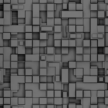
Φωτογραφικό ρεπορτάζ
εγάλες μέρες ζει ο "οργανισμός" της Δημοτικής Αστυνομίας!
α θυμίσουμε ότι κανονικές προσλήψεις στην Δημοτική
στυνομία έχουν να γίνουν από το 2010. Δεκαέξι ολόκληρα
ρόνια! Και βέβαια, ακόμη και με αυτές τις προσλήψεις, δεν
τάνουμε ούτε τα 2/3 των Δημοτικών Αστυνομικών που
πηρετούσαν το 2013 προ της κατάργησης της υπηρεσίας με
πόφαση του σημερινού πρωθυπουργού Κυριάκου Μητσοτάκη. Ας
ναι...
Δημοτική Αστυνομία Θεσσαλονίκης: Διμηνιαίος
AR
απολογισμός ελέγχων τήρησης νομοθεσίας
2
δεσποζόμενων Ζώων συντροφιάς
ον απολογισμό των δράσεων ελέγχου για τα ζώα συντροφιάς
ατά το δίμηνο Ιανουαρίου – Φεβρουαρίου 2026 παρουσιάζει η
ημοτική Αστυνομία Θεσσαλονίκης, με στόχο την προστασία των
ώων και την ομαλή συμβίωση στην πόλη.
ΣτΕ: Οριστική απόρριψη της επαναφοράς του 13ου
EB
και 14ου μισθού για τους δημοσίους υπαλλήλους
18