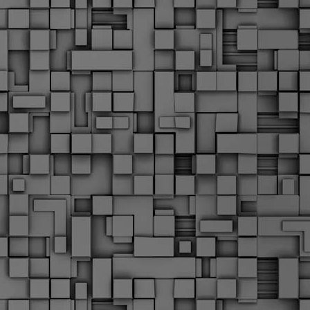
Σ
σ
φ
α
μ
φ
δ
M
Θ
ο
«
δ
ε
M