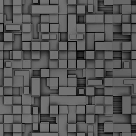
α
δ
α
Τ
ε
Π
ε
δ
F
►
F