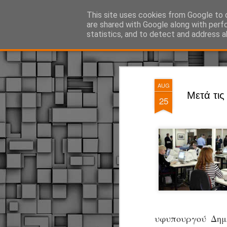
ΔΗΜΟΤΙΚΗ ΑΣΤΥΝΟΜΙΑ, τα νέα!
This site uses cookies from Google to d
are shared with Google along with perf
statistics, and to detect and address a
Magazine
Pages
AUG
Mετά τις
25
υφυπουργού Δημό