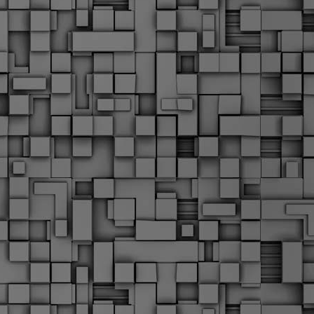
Μ
Ν
Α
χ
φ
υ
α
εί
M
Τ
κ
Δ
ζ
F