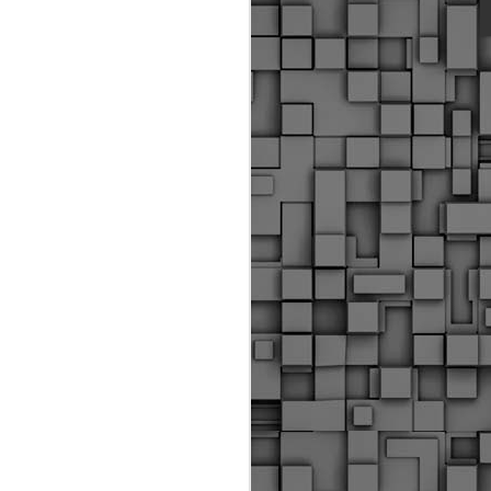
ύς αστυνομικούς, οι οποίοι έχουν
οβλεπόμενη εκπαίδευσή τους και
βουν καθήκοντα.
ιμασίας, ο Δήμος παρέλαβε τρία
 τα οποία θα χρησιμοποιούνται για
καθημερινές μετακινήσεις των
.
Δημοτική Αστυνομία
MAY
Θεσσαλονίκης:
25