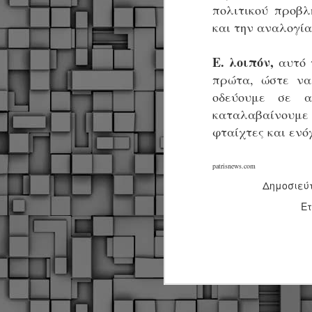
πολιτικού προβλ
και την αναλογία
Σ
Ε. λοιπόν,
ε
αυτό 
Δ
πρώτα, ώστε να
α
οδεύουμε σε α
Π
καταλαβαίνουμε 
Δ
M
φταίχτες και ενό
patrisnews.com
Δ
τ
Δημοσιεύ
έ
Ετ
M