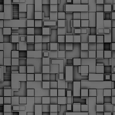
Με την απόφαση αυτή, το ΣτΕ απορρίπτει οριστικά τις
ξιώσεις των δημοσίων υπαλλήλων για επαναφορά των
ώρων, επικυρώνοντας την τρέχουσα κατάσταση παρά τις
ντιδράσεις της ΑΔΕΔΥ
ο ΣτΕ απέρριψε οριστικά την προσφυγή της ΑΔΕΔΥ και ενός
κπαιδευτικού για την επαναφορά των δώρων Χριστουγέννων,
άσχα και θερινής άδειας (13ος και 14ος μισθός) στους
ργαζόμενους του δημόσιου τομέα, κλείνοντας μια μακρά
ιαμάχη δεκαετιών που αφορούσε τις μνημονιακές περικοπές.
Εγγύκλιος ΥΠ.ΕΣ: Προκήρυξη 1Κ/2024 -
EB
Γνωστοποίηση έκδοσης οριστικών αποτελεσμάτων –
4
Παροχή οδηγιών.
 Δείτε/κατεβάστε την πολυαναμενόμενη εγκύκλιο του Υπ.
Με διαρροή 2 μέρες πριν την στάση εργασίας
EB
ενημερώνει το ΣτΕ για την απόρριψη της επαναφοράς
1