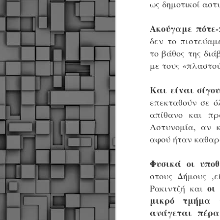
ως δημοτικοί αστ
Ακούγαμε πότε-
δεν το πιστεύαμ
το βάθος της διά
με τους «πλαστού
Και είναι σίγο
επεκταθούν σε όλ
απίθανο και πρ
Αστυνομία, αν κ
αφού ήταν καθαρ
Φυσικά οι υποθ
στους Δήμους ,ε
οι
Ρακιντζή και
μικρό τμήμα 
Δήμος Κοζάνης :
JUN
ανάγεται πέρα
Αναμνηστικά
7