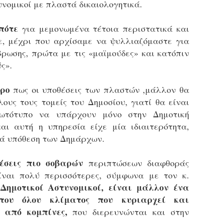
υνομικοί με πλαστά δικαιολογητικά.
εκπαιδευμένους δημοτικο
ήδη ολοκληρώσει την πρ
είναι έτοιμοι να αναλά
πότε
για μεμονωμένα τέτοια περιστατικά και
ε, μέχρι που αρχίσαμε να ψυλλιαζόμαστε για
Στο πλαίσιο της προετο
βρωσης, πρώτα με τις «μαϊμούδες» και κατόπιν
ολοκαίνουργια σκούτερ,
τις περιπολίες και τις 
ς».
στελεχών της υπηρεσίας
υρο
πως οι υποθέσεις των πλαστών ,μάλλον θα
ους τους τομείς του Δημοσίου, γιατί θα είναι
ωτότυπο να υπάρχουν μόνο στην Δημοτική
αι αυτή η υπηρεσία είχε μία ιδιαιτερότητα,
ά υπόθεση των Δημάρχων.
έσεις πιο σοβαρών
περιπτώσεων διαφθοράς
ίναι πολύ περισσότερες, σύμφωνα με τον κ.
 Δημοτικοί Αστυνομικοί, είναι μάλλον ένα
του όλου κλίματος που κυριαρχεί και
Απολογισμός των
Δημοτική Αστυνομία
 από κομπίνες,
JUN
JUN
που διερευνώνται και στην
ελέγχων σε ιδιοκτήτες
Θεσσαλονίκης: Ένταση
4
4