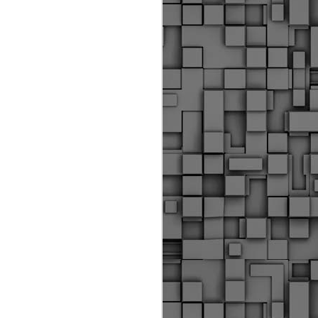
Διοικητικά πρόστιμα
ύψους 11.350€ σε
εργολάβους για
παραβάσεις σε έργα
Ο.Κ.Ω
Η Δημοτική Αστυνομία
Θεσσαλονίκης βεβαίωσε κατά
τις προηγούμενες ημέρες
πρόστιμα για 11 διοικητικές
παραβάσεις που έλαβαν
χώρα κατά τη διάρκεια
εργασιών από εργολαβικά
συνεργεία και οι οποίες
αφορούσαν εκτέλεση
εργασιών χωρίς νόμιμη
σήμανση και στην απόθεση
υλικών – εργαλείων εκτός του
προβλεπόμενου εργοταξίου.