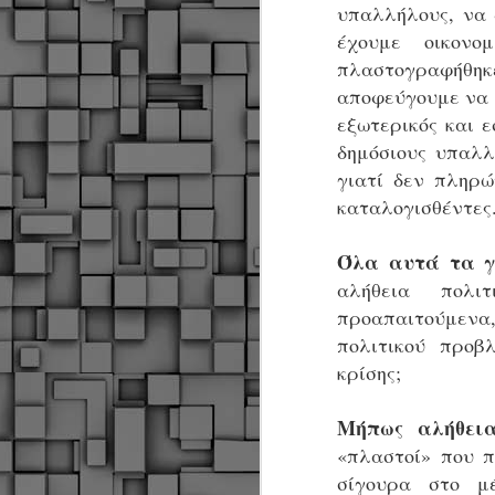
α
υπαλλήλους, να 
α
έχουμε οικονο
α
πλαστογραφήθηκ
Μ
αποφεύγουμε να 
π
εξωτερικός και ε
ε
δημόσιους υπαλλ
Κ
A
γιατί δεν πληρώ
καταλογισθέντες
Δ
Όλα αυτά τα γ
μ
δ
αλήθεια πολι
προαπαιτούμενα
Μ
πολιτικού προβ
λ
«
κρίσης;
Σ
σ
Μήπως αλήθεια
ε
M
μ
«πλαστοί» που 
σίγουρα στο μ