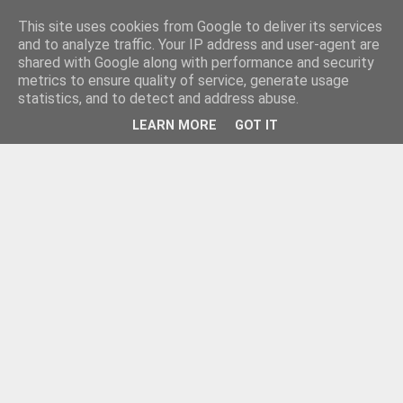
This site uses cookies from Google to deliver its services
and to analyze traffic. Your IP address and user-agent are
shared with Google along with performance and security
metrics to ensure quality of service, generate usage
statistics, and to detect and address abuse.
LEARN MORE
GOT IT