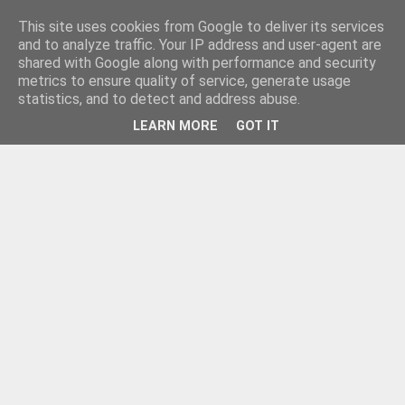
This site uses cookies from Google to deliver its services
and to analyze traffic. Your IP address and user-agent are
shared with Google along with performance and security
metrics to ensure quality of service, generate usage
statistics, and to detect and address abuse.
LEARN MORE
GOT IT