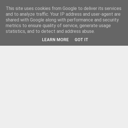
This site uses cookies from Google to deliver its services
and to analyze traffic. Your IP address and user-agent are
shared with Google along with performance and security
metrics to ensure quality of service, generate usage
statistics, and to detect and address abuse.
LEARN MORE
GOT IT