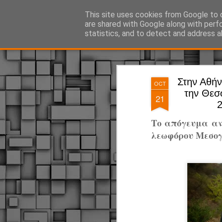
ΔΗΜΟΤΙΚΗ ΑΣΤΥΝΟΜΙΑ, τα νέα!
This site uses cookies from Google to d
are shared with Google along with perf
statistics, and to detect and address a
Magazine
Pages
Στην Αθήν
OCT
την Θεσσ
21
2
Το απόγευμα αν
λεωφόρου Μεσο