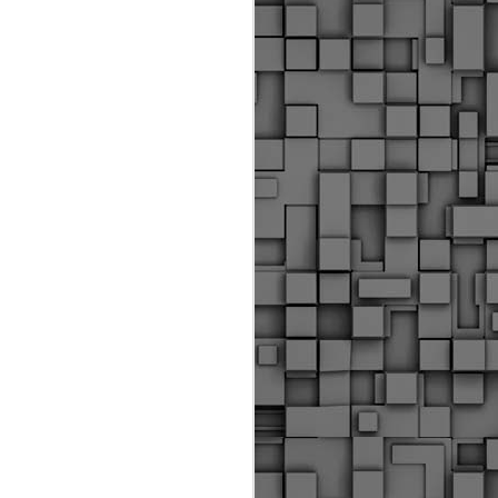
ύς αστυνομικούς, οι οποίοι έχουν
οβλεπόμενη εκπαίδευσή τους και
βουν καθήκοντα.
ιμασίας, ο Δήμος παρέλαβε τρία
 τα οποία θα χρησιμοποιούνται για
καθημερινές μετακινήσεις των
.
Δημοτική Αστυνομία
MAY
Θεσσαλονίκης:
25