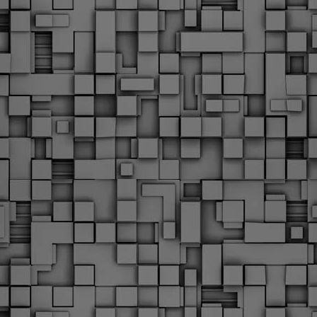
Φωτογραφικό ρεπορτάζ
εγάλες μέρες ζει ο "οργανισμός" της Δημοτικής Αστυνομίας!
α θυμίσουμε ότι κανονικές προσλήψεις στην Δημοτική
στυνομία έχουν να γίνουν από το 2010. Δεκαέξι ολόκληρα
ρόνια! Και βέβαια, ακόμη και με αυτές τις προσλήψεις, δεν
τάνουμε ούτε τα 2/3 των Δημοτικών Αστυνομικών που
πηρετούσαν το 2013 προ της κατάργησης της υπηρεσίας με
πόφαση του σημερινού πρωθυπουργού Κυριάκου Μητσοτάκη. Ας
ναι...
Δημοτική Αστυνομία Θεσσαλονίκης: Διμηνιαίος
AR
απολογισμός ελέγχων τήρησης νομοθεσίας
2
δεσποζόμενων Ζώων συντροφιάς
ον απολογισμό των δράσεων ελέγχου για τα ζώα συντροφιάς
ατά το δίμηνο Ιανουαρίου – Φεβρουαρίου 2026 παρουσιάζει η
ημοτική Αστυνομία Θεσσαλονίκης, με στόχο την προστασία των
ώων και την ομαλή συμβίωση στην πόλη.
ΣτΕ: Οριστική απόρριψη της επαναφοράς του 13ου
EB
και 14ου μισθού για τους δημοσίους υπαλλήλους
18