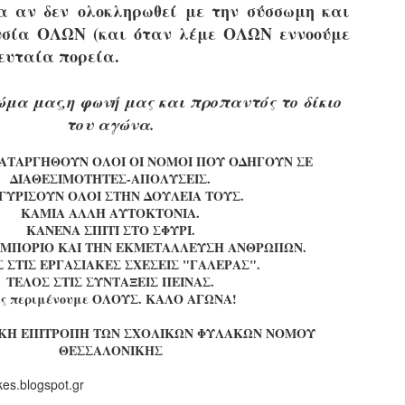
τμήματα δοκιμων Αστυφυλάκων Νάουσας, Γρεβενων
α αν δεν ολοκληρωθεί με την σύσσωμη και
και Μουζακίου το 2ο μέρος της Θεωρητικής
υσία ΟΛΩΝ (και όταν λέμε ΟΛΩΝ εννοούμε
εκπαίδευσης 4/5 - 31/5
ευταία πορεία.
τη έκδοση εγκυκλιου οδηγιών σχετικά με το χρονοδιάγραμμα
κπαίδευσης (θεωρητικής και πρακτικής) των νεοδιορισθέντων
.Α. της προκήρυξης 1Κ/2024, προχώρησε Τμήμα Εποπτείας
μα μας,η φωνή μας και προπαντός το δίκιο
νθρωπίνου Δυναμικού Δημοτικής Αστυνομίας, της Δ/νσης
του αγώνα.
ροσωπικού Τοπ. Αυτοδιοίκησης, της Γενικής Γραμματείας
ημόσιας Διοίκησης του Υπ. Εσωτερικών.
Δημοσιέυθηκε στο ΦΕΚ Β' 1682/26-03-2026 η
AR
ΑΤΑΡΓΗΘΟΥΝ ΟΛΟΙ ΟΙ ΝΟΜΟΙ ΠΟΥ ΟΔΗΓΟΥΝ ΣΕ
Απόφαση 16458 με θέμα;: «Εισαγωγική Εκπαίδευση -
27
ΔΙΑΘΕΣΙΜΟΤΗΤΕΣ-ΑΠΟΛΥΣΕΙΣ.
Επιμόρφωση του ειδικού ένστολου προσωπικού της
ΓΥΡΙΣΟΥΝ ΟΛΟΙ ΣΤΗΝ ΔΟΥΛΕΙΑ ΤΟΥΣ.
δημοτικής αστυνομίας»
ΚΑΜΙΑ ΑΛΛΗ ΑΥΤΟΚΤΟΝΙΑ.
ημοσιεύθηκε στο ΦΕΚ Β' 1682/26-03-2026 η Aπόφαση 16458 με
ΚΑΝΕΝΑ ΣΠΙΤΙ ΣΤΟ ΣΦΥΡΙ.
ίτλο: «Εισαγωγική Εκπαίδευση - Επιμόρφωση του ειδικού
ΕΜΠΟΡΙΟ ΚΑΙ ΤΗΝ ΕΚΜΕΤΑΛΛΕΥΣΗ ΑΝΘΡΩΠΩΝ.
νστολου προσωπικού της δημοτικής αστυνομίας».
 ΣΤΙΣ ΕΡΓΑΣΙΑΚΕΣ ΣΧΕΣΕΙΣ "ΓΑΛΕΡΑΣ".
ΤΕΛΟΣ ΣΤΙΣ ΣΥΝΤΑΞΕΙΣ ΠΕΙΝΑΣ.
ς περιμένουμε ΟΛΟΥΣ. ΚΑΛΟ ΑΓΩΝΑ!
ΙΚΗ ΕΠΙΤΡΟΠΗ ΤΩΝ ΣΧΟΛΙΚΩΝ ΦΥΛΑΚΩΝ ΝΟΜΟΥ
ΘΕΣΣΑΛΟΝΙΚΗΣ
Φωτορεπορτάζ από τις ορκωμοσίες των
AR
νεοπροσληφθέντων Δημοτιοκών Αστυνομικών
19
akes.blogspot.gr
(ανανεώνεται συνεχώς)