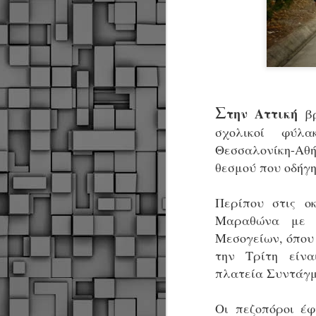
Σ
την Αττική
β
σχολικοί φύλ
Θεσσαλονίκη-Αθ
θεσμού που οδήγη
Περίπου στις ο
Μαραθώνα με π
Μεσογείων, όπου
την Τρίτη είνα
πλατεία Συντάγμ
Δήμος Κοζάνης :
JUN
Οι πεζοπόροι έ
Αναμνηστικά
7