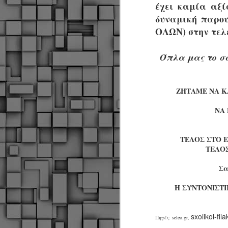
έχει καμία αξί
δυναμική παρο
ΟΛΩΝ) στην τελ
Σ
ε
Δ
Όπλα μας το σώ
α
Π
Δ
M
ΖΗΤΑΜΕ ΝΑ Κ
ΝΑ 
Δ
τ
ΤΕΛΟΣ ΣΤΟ 
έ
ΤΕΛΟΣ
Σα
Η ΣΥΝΤΟΝΙΣΤ
M
sxolikoi-fil
Πηγές: seleo.gr,