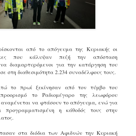
εκπαιδευμένους δημοτικο
ήδη ολοκληρώσει την πρ
είναι έτοιμοι να αναλά
Στο πλαίσιο της προετο
ολοκαίνουργια σκούτερ,
τις περιπολίες και τις 
στελεχών της υπηρεσίας
ρίσκονται από το απόγευμα της Κυριακής οι
ακες που κάλυψαν πεζή την απόσταση
ήνα διαμαρτυρόμενοι για την κατάργηση του
σε στη διαθεσιμότητα 2.234 συναδέλφους τους.
κτώ το πρωί ξεκίνησαν από τον τύμβο του
ροορισμό το Ραδιομέγαρο της λεωφόρου
 αναμένεται να φτάσουν το απόγευμα, ενώ για
ι προγραμματισμένη η κάθοδός τους στην
ατος.
Απολογισμός των
Δημοτική Αστυνομία
JUN
JUN
φτασαν στα διόδια των Αφιδνών την Κυριακή
ελέγχων σε ιδιοκτήτες
Θεσσαλονίκης: Ένταση
4
4