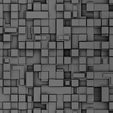
Μ
Ν
Α
χ
φ
υ
α
εί
M
Τ
κ
Δ
ζ
F