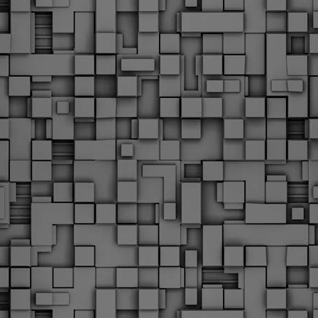
Με την απόφαση αυτή, το ΣτΕ απορρίπτει οριστικά τις
ξιώσεις των δημοσίων υπαλλήλων για επαναφορά των
ώρων, επικυρώνοντας την τρέχουσα κατάσταση παρά τις
ντιδράσεις της ΑΔΕΔΥ
ο ΣτΕ απέρριψε οριστικά την προσφυγή της ΑΔΕΔΥ και ενός
κπαιδευτικού για την επαναφορά των δώρων Χριστουγέννων,
άσχα και θερινής άδειας (13ος και 14ος μισθός) στους
ργαζόμενους του δημόσιου τομέα, κλείνοντας μια μακρά
ιαμάχη δεκαετιών που αφορούσε τις μνημονιακές περικοπές.
Εγγύκλιος ΥΠ.ΕΣ: Προκήρυξη 1Κ/2024 -
EB
Γνωστοποίηση έκδοσης οριστικών αποτελεσμάτων –
4
Παροχή οδηγιών.
 Δείτε/κατεβάστε την πολυαναμενόμενη εγκύκλιο του Υπ.
Με διαρροή 2 μέρες πριν την στάση εργασίας
EB
ενημερώνει το ΣτΕ για την απόρριψη της επαναφοράς
1