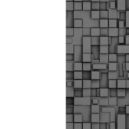
Διοικητικά πρόστιμα
ύψους 11.350€ σε
εργολάβους για
παραβάσεις σε έργα
Ο.Κ.Ω
Η Δημοτική Αστυνομία
Θεσσαλονίκης βεβαίωσε κατά
τις προηγούμενες ημέρες
πρόστιμα για 11 διοικητικές
παραβάσεις που έλαβαν
χώρα κατά τη διάρκεια
εργασιών από εργολαβικά
συνεργεία και οι οποίες
αφορούσαν εκτέλεση
εργασιών χωρίς νόμιμη
σήμανση και στην απόθεση
υλικών – εργαλείων εκτός του
προβλεπόμενου εργοταξίου.