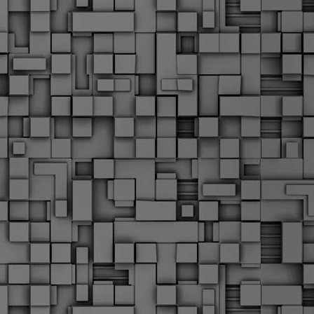
α
δ
α
Τ
ε
Π
ε
δ
F
►
F