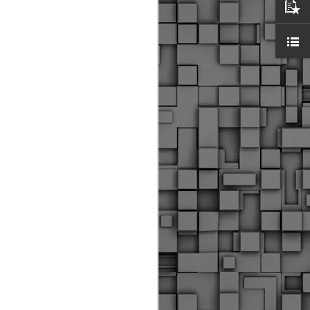
ύς αστυνομικούς, οι οποίοι έχουν
οβλεπόμενη εκπαίδευσή τους και
βουν καθήκοντα.
ιμασίας, ο Δήμος παρέλαβε τρία
 τα οποία θα χρησιμοποιούνται για
καθημερινές μετακινήσεις των
.
Δημοτική Αστυνομία
MAY
Θεσσαλονίκης:
25