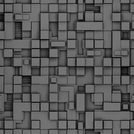
υνεχίζονται οι ορκωμοσίες των νέων Δημοτικών Αστυνομικών
ε δήμους της χώρας. Το Dimastin, αναζητεί σχετικό
ωτογραφικό υλικό στο διαδίκτυο και σας το παρουσιάζει σε
υτή την ανάρτηση. Επίσης, σας καλούμε, αν διαπιστώσετε ότι
ας έχουν "ξεφύγει" ορκωμοσίες, μπορείτε να στέλνετε το
ωτογραφικό τους υλικό στο dimasthes@gmail.gr ώστε να το
ημοσιεύουμε εδώ, άμεσα.
Θεσσαλονίκη: Ορκίστηκαν οι 75 νέοι δημοτικοί
AR
αστυνομικοί – Τι τους ζήτησε ο Αγγελούδης
18
Ενισχύεται το έργο της δημοτικής αστυνομίας στο δήμο
εσσαλονίκης καθώς το πρωί της Τετάρτης 18 Μαρτίου
ρκίστηκαν οι 75 νέοι δημοτικοί αστυνομικοί.
Με αυτούς, σε λίγους μήνες αποκτά ένα ισχυρό σώμα η
ημοτική αστυνομία. Θα είναι πιο κοντά στον πολίτη. Είχα την
υκαιρία να είμαι σήμερα στην ορκωμοσία τους.
Ξεκίνησαν εδώ και μια εβδομάδα οι αφίξεις των
AR
νεοπροσληφθέντων Δημοτικών Αστυνομικών στους
17
δήμους και οι ορκωμοσίες τους - Πλήρες