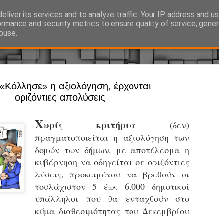
eliver its services and to analyze traffic. Your IP address and u
Ό, τι συμβαίνει γύρω από τη Δημοτική Αστυνομία, την τοπική αυτ
ormance and security metrics to ensure quality of service, gene
buse.
Άργος - Δη
 «Κόλλησε» η αξιολόγηση, έρχονται
JUL
οριζόντιες απολύσεις
Με σκούτε
29
προσωπικό
Χ
ωρίς κριτήρια
(δεν)
αρμοδιότη
πραγματοποιείται η αξιολόγηση των
Ξεκινά επίσημα η λειτο
δομών των δήμων, με αποτέλεσμα η
Η Δημοτική Αστυνομία σ
κυβέρνηση να οδηγείται σε οριζόντιες
καθώς από την 1η Αυγού
λύσεις, προκειμένου να βρεθούν οι
επιχειρησιακή λειτουργ
τουλάχιστον 5 έως 6.000 δημοτικοί
παρουσία του Δήμου στου
υπάλληλοι που θα ενταχθούν στο
χώρους.
κύμα διαθεσιμότητας του Δεκεμβρίου
Η νέα υπηρεσία θα στε