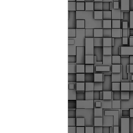
Διοικητικά πρόστιμα
ύψους 11.350€ σε
εργολάβους για
παραβάσεις σε έργα
Ο.Κ.Ω
Η Δημοτική Αστυνομία
Θεσσαλονίκης βεβαίωσε κατά
τις προηγούμενες ημέρες
πρόστιμα για 11 διοικητικές
παραβάσεις που έλαβαν
χώρα κατά τη διάρκεια
εργασιών από εργολαβικά
συνεργεία και οι οποίες
αφορούσαν εκτέλεση
εργασιών χωρίς νόμιμη
σήμανση και στην απόθεση
υλικών – εργαλείων εκτός του
προβλεπόμενου εργοταξίου.