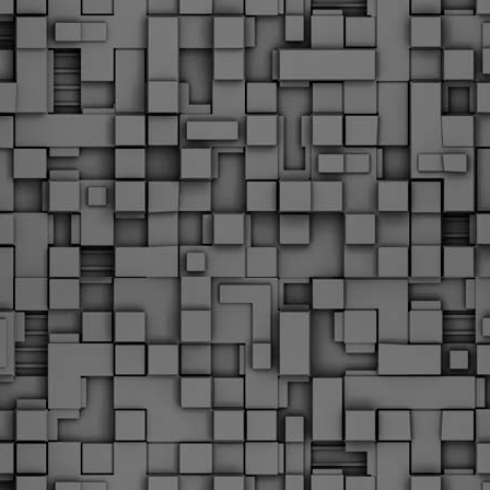
Φωτογραφικό ρεπορτάζ
εγάλες μέρες ζει ο "οργανισμός" της Δημοτικής Αστυνομίας!
α θυμίσουμε ότι κανονικές προσλήψεις στην Δημοτική
στυνομία έχουν να γίνουν από το 2010. Δεκαέξι ολόκληρα
ρόνια! Και βέβαια, ακόμη και με αυτές τις προσλήψεις, δεν
τάνουμε ούτε τα 2/3 των Δημοτικών Αστυνομικών που
πηρετούσαν το 2013 προ της κατάργησης της υπηρεσίας με
πόφαση του σημερινού πρωθυπουργού Κυριάκου Μητσοτάκη. Ας
ναι...
Δημοτική Αστυνομία Θεσσαλονίκης: Διμηνιαίος
AR
απολογισμός ελέγχων τήρησης νομοθεσίας
2
δεσποζόμενων Ζώων συντροφιάς
ον απολογισμό των δράσεων ελέγχου για τα ζώα συντροφιάς
ατά το δίμηνο Ιανουαρίου – Φεβρουαρίου 2026 παρουσιάζει η
ημοτική Αστυνομία Θεσσαλονίκης, με στόχο την προστασία των
ώων και την ομαλή συμβίωση στην πόλη.
ΣτΕ: Οριστική απόρριψη της επαναφοράς του 13ου
EB
και 14ου μισθού για τους δημοσίους υπαλλήλους
18