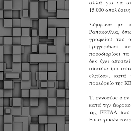
αλλά για να απ
15.000 απολύσεις
Σύμφωνα με πλη
Ραπακούλια, όπω
γραφείου του 
Γρηγοράκου, π
προσδιορίσει τα
δεν έχει αποστε
αποτέλεσμα αυτο
ελπίδα», κατά
προεδρείο της Κ
Τι εννοούσε ο εν
κατά την έκφρασ
της ΕΕΤΑΑ που 
Εσωτερικών τον 
Δήμος Κοζάνης :
JUN
Αναμνηστικά
7