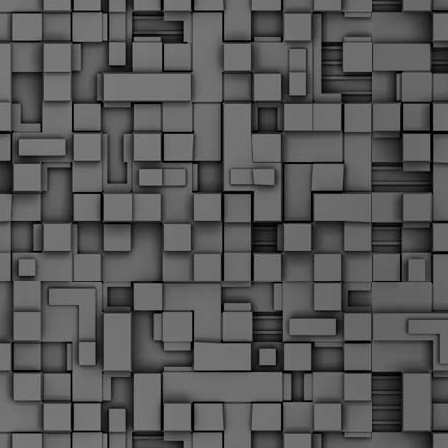
Σ
σ
φ
α
μ
φ
δ
M
Θ
ο
«
δ
ε
M