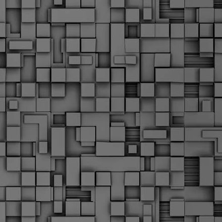
α
δ
α
Τ
ε
Π
ε
δ
F
►
F