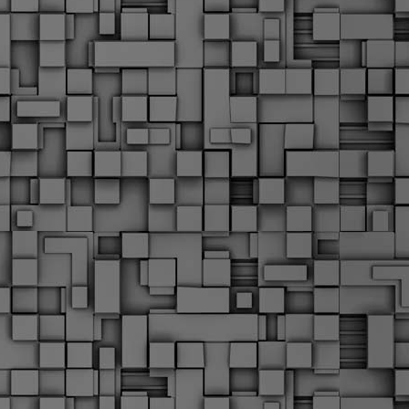
Μ
Ν
Α
χ
φ
υ
α
εί
M
Τ
κ
Δ
ζ
F