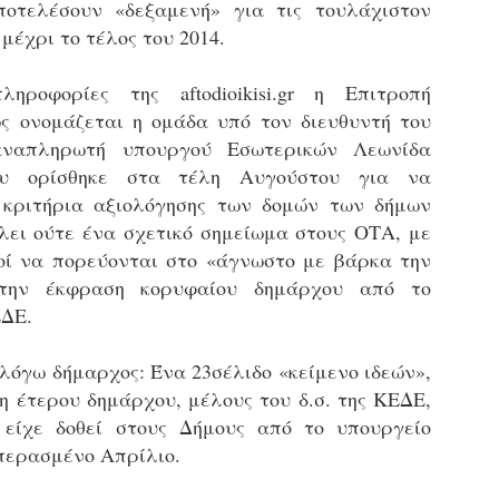
οτελέσουν «δεξαμενή» για τις τουλάχιστον
εκπαιδευμένους δημοτικο
 μέχρι το τέλος του 2014.
ήδη ολοκληρώσει την πρ
είναι έτοιμοι να αναλά
ροφορίες της aftodioikisi.gr η Επιτροπή
Στο πλαίσιο της προετο
ς ονομάζεται η ομάδα υπό τον διευθυντή του
ολοκαίνουργια σκούτερ,
τις περιπολίες και τις 
αναπληρωτή υπουργού Εσωτερικών Λεωνίδα
στελεχών της υπηρεσίας
ου ορίσθηκε στα τέλη Αυγούστου για να
 κριτήρια αξιολόγησης των δομών των δήμων
ίλει ούτε ένα σχετικό σημείωμα στους ΟΤΑ, με
ί να πορεύονται στο «άγνωστο με βάρκα την
 την έκφραση κορυφαίου δημάρχου από το
ΕΔΕ.
 λόγω δήμαρχος: Ένα 23σέλιδο «κείμενο ιδεών»,
η έτερου δημάρχου, μέλους του δ.σ. της ΚΕΔΕ,
είχε δοθεί στους Δήμους από το υπουργείο
περασμένο Απρίλιο.
Απολογισμός των
Δημοτική Αστυνομία
JUN
JUN
ελέγχων σε ιδιοκτήτες
Θεσσαλονίκης: Ένταση
4
4