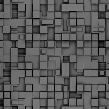
Με την απόφαση αυτή, το ΣτΕ απορρίπτει οριστικά τις
ξιώσεις των δημοσίων υπαλλήλων για επαναφορά των
ώρων, επικυρώνοντας την τρέχουσα κατάσταση παρά τις
ντιδράσεις της ΑΔΕΔΥ
ο ΣτΕ απέρριψε οριστικά την προσφυγή της ΑΔΕΔΥ και ενός
κπαιδευτικού για την επαναφορά των δώρων Χριστουγέννων,
άσχα και θερινής άδειας (13ος και 14ος μισθός) στους
ργαζόμενους του δημόσιου τομέα, κλείνοντας μια μακρά
ιαμάχη δεκαετιών που αφορούσε τις μνημονιακές περικοπές.
Εγγύκλιος ΥΠ.ΕΣ: Προκήρυξη 1Κ/2024 -
EB
Γνωστοποίηση έκδοσης οριστικών αποτελεσμάτων –
4
Παροχή οδηγιών.
 Δείτε/κατεβάστε την πολυαναμενόμενη εγκύκλιο του Υπ.
Με διαρροή 2 μέρες πριν την στάση εργασίας
EB
ενημερώνει το ΣτΕ για την απόρριψη της επαναφοράς
1