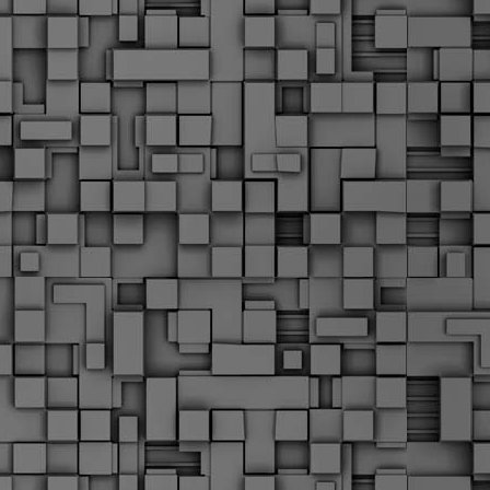
Μ
Ν
Α
χ
φ
υ
α
εί
M
Τ
κ
Δ
ζ
F