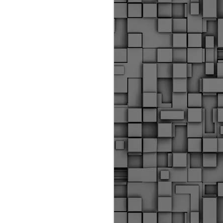
Διοικητικά πρόστιμα
ύψους 11.350€ σε
εργολάβους για
παραβάσεις σε έργα
Ο.Κ.Ω
Η Δημοτική Αστυνομία
Θεσσαλονίκης βεβαίωσε κατά
τις προηγούμενες ημέρες
πρόστιμα για 11 διοικητικές
παραβάσεις που έλαβαν
χώρα κατά τη διάρκεια
εργασιών από εργολαβικά
συνεργεία και οι οποίες
αφορούσαν εκτέλεση
εργασιών χωρίς νόμιμη
σήμανση και στην απόθεση
υλικών – εργαλείων εκτός του
προβλεπόμενου εργοταξίου.