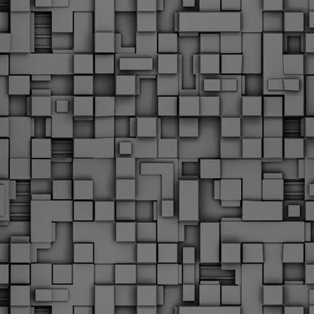
Με την απόφαση αυτή, το ΣτΕ απορρίπτει οριστικά τις
ξιώσεις των δημοσίων υπαλλήλων για επαναφορά των
ώρων, επικυρώνοντας την τρέχουσα κατάσταση παρά τις
ντιδράσεις της ΑΔΕΔΥ
ο ΣτΕ απέρριψε οριστικά την προσφυγή της ΑΔΕΔΥ και ενός
κπαιδευτικού για την επαναφορά των δώρων Χριστουγέννων,
άσχα και θερινής άδειας (13ος και 14ος μισθός) στους
ργαζόμενους του δημόσιου τομέα, κλείνοντας μια μακρά
ιαμάχη δεκαετιών που αφορούσε τις μνημονιακές περικοπές.
Εγγύκλιος ΥΠ.ΕΣ: Προκήρυξη 1Κ/2024 -
EB
Γνωστοποίηση έκδοσης οριστικών αποτελεσμάτων –
4
Παροχή οδηγιών.
 Δείτε/κατεβάστε την πολυαναμενόμενη εγκύκλιο του Υπ.
Με διαρροή 2 μέρες πριν την στάση εργασίας
EB
ενημερώνει το ΣτΕ για την απόρριψη της επαναφοράς
1