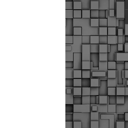
ύς αστυνομικούς, οι οποίοι έχουν
οβλεπόμενη εκπαίδευσή τους και
βουν καθήκοντα.
ιμασίας, ο Δήμος παρέλαβε τρία
 τα οποία θα χρησιμοποιούνται για
καθημερινές μετακινήσεις των
.
Δημοτική Αστυνομία
MAY
Θεσσαλονίκης:
25