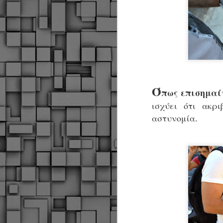
Ό
πως επισημαί
ισχύει ότι ακρ
αστυνομία.
Δήμος Κοζάνης :
JUN
Αναμνηστικά
7