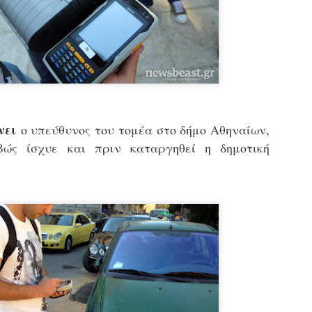
εκπαιδευμένους δημοτικο
ήδη ολοκληρώσει την πρ
είναι έτοιμοι να αναλά
Στο πλαίσιο της προετο
ολοκαίνουργια σκούτερ,
τις περιπολίες και τις 
στελεχών της υπηρεσίας
νει
ο υπεύθυνος του τομέα στο δήμο Αθηναίων,
ιβώς ίσχυε και πριν καταργηθεί η δημοτική
Απολογισμός των
Δημοτική Αστυνομία
JUN
JUN
ελέγχων σε ιδιοκτήτες
Θεσσαλονίκης: Ένταση
4
4