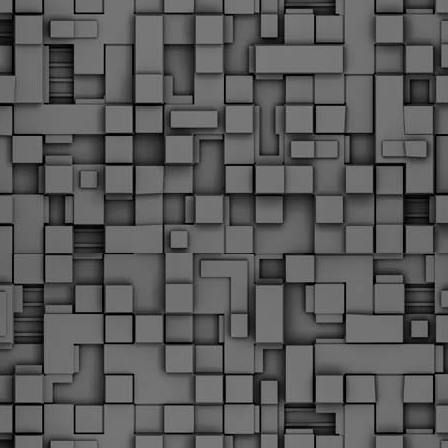
Φωτογραφικό ρεπορτάζ
εγάλες μέρες ζει ο "οργανισμός" της Δημοτικής Αστυνομίας!
α θυμίσουμε ότι κανονικές προσλήψεις στην Δημοτική
στυνομία έχουν να γίνουν από το 2010. Δεκαέξι ολόκληρα
ρόνια! Και βέβαια, ακόμη και με αυτές τις προσλήψεις, δεν
τάνουμε ούτε τα 2/3 των Δημοτικών Αστυνομικών που
πηρετούσαν το 2013 προ της κατάργησης της υπηρεσίας με
πόφαση του σημερινού πρωθυπουργού Κυριάκου Μητσοτάκη. Ας
ναι...
Δημοτική Αστυνομία Θεσσαλονίκης: Διμηνιαίος
AR
απολογισμός ελέγχων τήρησης νομοθεσίας
2
δεσποζόμενων Ζώων συντροφιάς
ον απολογισμό των δράσεων ελέγχου για τα ζώα συντροφιάς
ατά το δίμηνο Ιανουαρίου – Φεβρουαρίου 2026 παρουσιάζει η
ημοτική Αστυνομία Θεσσαλονίκης, με στόχο την προστασία των
ώων και την ομαλή συμβίωση στην πόλη.
ΣτΕ: Οριστική απόρριψη της επαναφοράς του 13ου
EB
και 14ου μισθού για τους δημοσίους υπαλλήλους
18