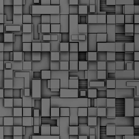
α
δ
α
Τ
ε
Π
ε
δ
F
►
F