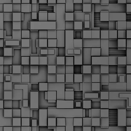
Σ
σ
φ
α
μ
φ
δ
M
Θ
ο
«
δ
ε
M