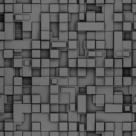
υνεχίζονται οι ορκωμοσίες των νέων Δημοτικών Αστυνομικών
ε δήμους της χώρας. Το Dimastin, αναζητεί σχετικό
ωτογραφικό υλικό στο διαδίκτυο και σας το παρουσιάζει σε
υτή την ανάρτηση. Επίσης, σας καλούμε, αν διαπιστώσετε ότι
ας έχουν "ξεφύγει" ορκωμοσίες, μπορείτε να στέλνετε το
ωτογραφικό τους υλικό στο dimasthes@gmail.gr ώστε να το
ημοσιεύουμε εδώ, άμεσα.
Θεσσαλονίκη: Ορκίστηκαν οι 75 νέοι δημοτικοί
AR
αστυνομικοί – Τι τους ζήτησε ο Αγγελούδης
18
Ενισχύεται το έργο της δημοτικής αστυνομίας στο δήμο
εσσαλονίκης καθώς το πρωί της Τετάρτης 18 Μαρτίου
ρκίστηκαν οι 75 νέοι δημοτικοί αστυνομικοί.
Με αυτούς, σε λίγους μήνες αποκτά ένα ισχυρό σώμα η
ημοτική αστυνομία. Θα είναι πιο κοντά στον πολίτη. Είχα την
υκαιρία να είμαι σήμερα στην ορκωμοσία τους.
Ξεκίνησαν εδώ και μια εβδομάδα οι αφίξεις των
AR
νεοπροσληφθέντων Δημοτικών Αστυνομικών στους
17
δήμους και οι ορκωμοσίες τους - Πλήρες