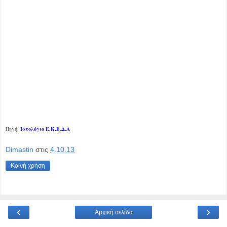
Πηγή:
Ιστολόγιο Ε.Κ.Ε.Δ.Α
Dimastin
στις
4.10.13
Κοινή χρήση
‹
›
Αρχική σελίδα