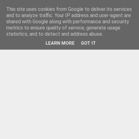
This site uses cookies from Google to deliver its services
and to analyze traffic. Your IP address and user-agent are
shared with Google along with performance and security
metrics to ensure quality of service, generate usage
statistics, and to detect and address abuse.
LEARN MORE
GOT IT