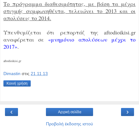
Το πρόγραμμα διαθεσιμότητας, με βάση τα μέχρι
στιγμής συμφωνηθέντα, τελειώνει το 2013 και οι
απολύσεις το 2014.
Υπενθυμίζεται ότι ρεπορτάζ της aftodioikisi.gr
αναφέρεται σε
«μνημόνιο απολύσεων μέχρι το
2017»
.
aftodioikisi.gr
Dimastin
στις
21.11.13
Κοινή χρήση
‹
›
Αρχική σελίδα
Προβολή έκδοσης ιστού