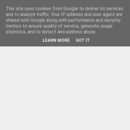
This site uses cookies from Google to deliver its services
and to analyze traffic. Your IP address and user-agent are
shared with Google along with performance and security
metrics to ensure quality of service, generate usage
statistics, and to detect and address abuse.
LEARN MORE
GOT IT