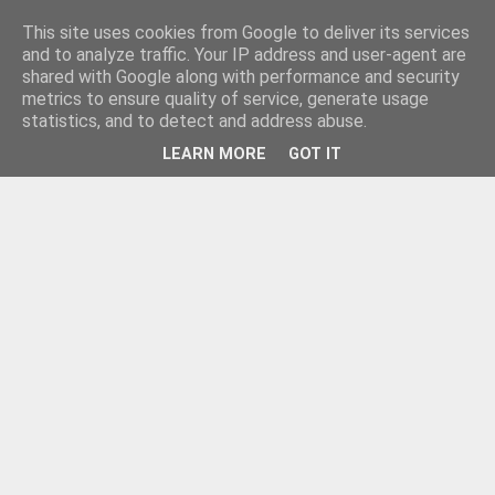
This site uses cookies from Google to deliver its services
and to analyze traffic. Your IP address and user-agent are
shared with Google along with performance and security
metrics to ensure quality of service, generate usage
statistics, and to detect and address abuse.
LEARN MORE
GOT IT