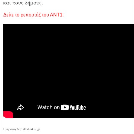
και τους δήμους.
Δείτε το ρεπορτάζ του ΑΝΤ1:
Πληροφορίες: aftodioikisi.gr