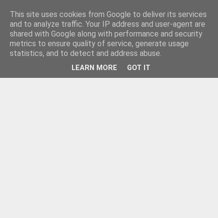
This site uses cookies from Google to deliver its services
and to analyze traffic. Your IP address and user-agent are
shared with Google along with performance and security
metrics to ensure quality of service, generate usage
statistics, and to detect and address abuse.
LEARN MORE
GOT IT