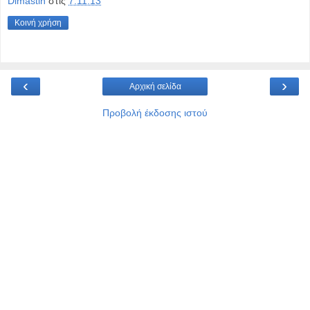
Dimastin
στις
7.11.13
Κοινή χρήση
‹
›
Αρχική σελίδα
Προβολή έκδοσης ιστού