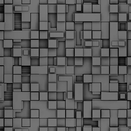
Φωτογραφικό ρεπορτάζ
εγάλες μέρες ζει ο "οργανισμός" της Δημοτικής Αστυνομίας!
α θυμίσουμε ότι κανονικές προσλήψεις στην Δημοτική
στυνομία έχουν να γίνουν από το 2010. Δεκαέξι ολόκληρα
ρόνια! Και βέβαια, ακόμη και με αυτές τις προσλήψεις, δεν
τάνουμε ούτε τα 2/3 των Δημοτικών Αστυνομικών που
πηρετούσαν το 2013 προ της κατάργησης της υπηρεσίας με
πόφαση του σημερινού πρωθυπουργού Κυριάκου Μητσοτάκη. Ας
ναι...
Δημοτική Αστυνομία Θεσσαλονίκης: Διμηνιαίος
AR
απολογισμός ελέγχων τήρησης νομοθεσίας
2
δεσποζόμενων Ζώων συντροφιάς
ον απολογισμό των δράσεων ελέγχου για τα ζώα συντροφιάς
ατά το δίμηνο Ιανουαρίου – Φεβρουαρίου 2026 παρουσιάζει η
ημοτική Αστυνομία Θεσσαλονίκης, με στόχο την προστασία των
ώων και την ομαλή συμβίωση στην πόλη.
ΣτΕ: Οριστική απόρριψη της επαναφοράς του 13ου
EB
και 14ου μισθού για τους δημοσίους υπαλλήλους
18