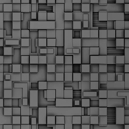
Σ
σ
φ
α
μ
φ
δ
M
Θ
ο
«
δ
ε
M