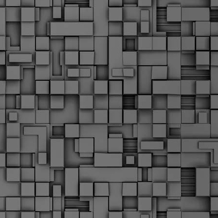
Μ
Ν
Α
χ
φ
υ
α
εί
M
Τ
κ
Δ
ζ
F