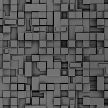
α
δ
α
Τ
ε
Π
ε
δ
F
►
F