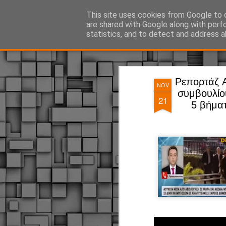
ΔΗΜΟΤΙΚΗ ΑΣΤΥΝΟΜΙΑ, τα νέα!
This site uses cookies from Google to d
are shared with Google along with perf
statistics, and to detect and address a
Magazine
Pages
Ρεπορτάζ A
NOV
συμβουλίο
21
5 βήμα