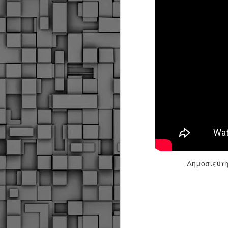
Δημοσιεύτ
Δήμος Κοζάνης :
JUN
Αναμνηστικά
7