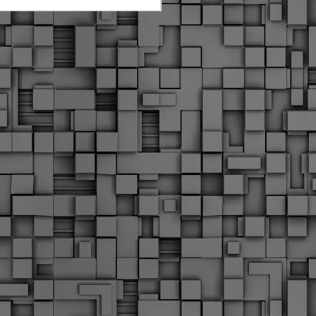
Διοικητικά πρόστιμα
ύψους 11.350€ σε
εργολάβους για
παραβάσεις σε έργα
Ο.Κ.Ω
Η Δημοτική Αστυνομία
Θεσσαλονίκης βεβαίωσε κατά
τις προηγούμενες ημέρες
πρόστιμα για 11 διοικητικές
παραβάσεις που έλαβαν
χώρα κατά τη διάρκεια
εργασιών από εργολαβικά
συνεργεία και οι οποίες
αφορούσαν εκτέλεση
εργασιών χωρίς νόμιμη
σήμανση και στην απόθεση
υλικών – εργαλείων εκτός του
προβλεπόμενου εργοταξίου.