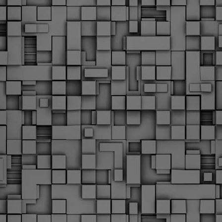
υνεχίζονται οι ορκωμοσίες των νέων Δημοτικών Αστυνομικών
ε δήμους της χώρας. Το Dimastin, αναζητεί σχετικό
ωτογραφικό υλικό στο διαδίκτυο και σας το παρουσιάζει σε
υτή την ανάρτηση. Επίσης, σας καλούμε, αν διαπιστώσετε ότι
ας έχουν "ξεφύγει" ορκωμοσίες, μπορείτε να στέλνετε το
ωτογραφικό τους υλικό στο dimasthes@gmail.gr ώστε να το
ημοσιεύουμε εδώ, άμεσα.
Θεσσαλονίκη: Ορκίστηκαν οι 75 νέοι δημοτικοί
AR
αστυνομικοί – Τι τους ζήτησε ο Αγγελούδης
18
Ενισχύεται το έργο της δημοτικής αστυνομίας στο δήμο
εσσαλονίκης καθώς το πρωί της Τετάρτης 18 Μαρτίου
ρκίστηκαν οι 75 νέοι δημοτικοί αστυνομικοί.
Με αυτούς, σε λίγους μήνες αποκτά ένα ισχυρό σώμα η
ημοτική αστυνομία. Θα είναι πιο κοντά στον πολίτη. Είχα την
υκαιρία να είμαι σήμερα στην ορκωμοσία τους.
Ξεκίνησαν εδώ και μια εβδομάδα οι αφίξεις των
AR
νεοπροσληφθέντων Δημοτικών Αστυνομικών στους
17
δήμους και οι ορκωμοσίες τους - Πλήρες