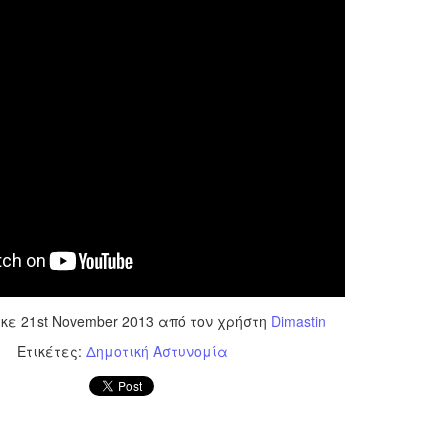
εκπαιδευμένους δημοτικο
ήδη ολοκληρώσει την πρ
είναι έτοιμοι να αναλά
Στο πλαίσιο της προετο
ολοκαίνουργια σκούτερ,
τις περιπολίες και τις 
στελεχών της υπηρεσίας
ηκε
21st November 2013
από τον χρήστη
Dimastin
Ετικέτες:
Δημοτική Αστυνομία
Απολογισμός των
Δημοτική Αστυνομία
JUN
JUN
ελέγχων σε ιδιοκτήτες
Θεσσαλονίκης: Ένταση
4
4