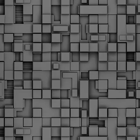
Με την απόφαση αυτή, το ΣτΕ απορρίπτει οριστικά τις
ξιώσεις των δημοσίων υπαλλήλων για επαναφορά των
ώρων, επικυρώνοντας την τρέχουσα κατάσταση παρά τις
ντιδράσεις της ΑΔΕΔΥ
ο ΣτΕ απέρριψε οριστικά την προσφυγή της ΑΔΕΔΥ και ενός
κπαιδευτικού για την επαναφορά των δώρων Χριστουγέννων,
άσχα και θερινής άδειας (13ος και 14ος μισθός) στους
ργαζόμενους του δημόσιου τομέα, κλείνοντας μια μακρά
ιαμάχη δεκαετιών που αφορούσε τις μνημονιακές περικοπές.
Εγγύκλιος ΥΠ.ΕΣ: Προκήρυξη 1Κ/2024 -
EB
Γνωστοποίηση έκδοσης οριστικών αποτελεσμάτων –
4
Παροχή οδηγιών.
 Δείτε/κατεβάστε την πολυαναμενόμενη εγκύκλιο του Υπ.
Με διαρροή 2 μέρες πριν την στάση εργασίας
EB
ενημερώνει το ΣτΕ για την απόρριψη της επαναφοράς
1