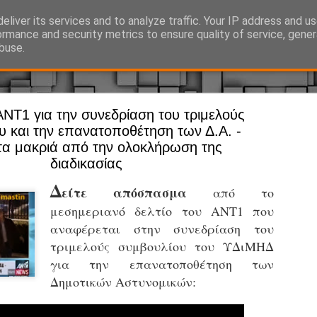
eliver its services and to analyze traffic. Your IP address and u
Ό, τι συμβαίνει γύρω από τη Δημοτική Αστυνομία, την τοπική αυτ
ormance and security metrics to ensure quality of service, gene
buse.
NT1 για την συνεδρίαση του τριμελούς
Άργος - Δη
JUL
υ και την επανατοποθέτηση των Δ.Α. -
Με σκούτε
29
τα μακριά από την ολοκλήρωση της
διαδικασίας
προσωπικό
αρμοδιότη
Δ
είτε απόσπασμα
από το
Ξεκινά επίσημα η λειτο
μεσημεριανό δελτίο του ΑΝΤ1 που
αναφέρεται στην συνεδρίαση του
Η Δημοτική Αστυνομία σ
τριμελούς συμβουλίου του ΥΔιΜΗΔ
καθώς από την 1η Αυγού
επιχειρησιακή λειτουργ
για την επανατοποθέτηση των
παρουσία του Δήμου στου
Δημοτικών Αστυνομικών:
χώρους.
Η νέα υπηρεσία θα στε