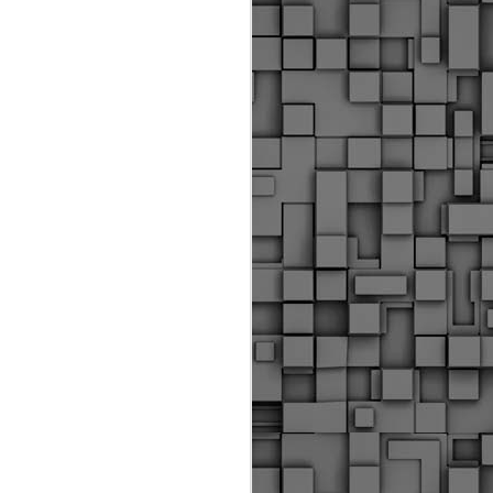
ύς αστυνομικούς, οι οποίοι έχουν
οβλεπόμενη εκπαίδευσή τους και
βουν καθήκοντα.
ιμασίας, ο Δήμος παρέλαβε τρία
 τα οποία θα χρησιμοποιούνται για
καθημερινές μετακινήσεις των
.
Δημοτική Αστυνομία
MAY
Θεσσαλονίκης:
25