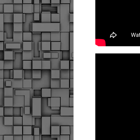
Σ
σ
φ
α
μ
φ
δ
M
Θ
ο
«
δ
ε
M