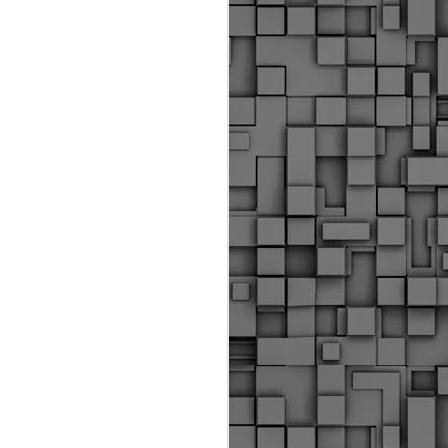
Διοικητικά πρόστιμα
ύψους 11.350€ σε
εργολάβους για
παραβάσεις σε έργα
Ο.Κ.Ω
Η Δημοτική Αστυνομία
Θεσσαλονίκης βεβαίωσε κατά
τις προηγούμενες ημέρες
πρόστιμα για 11 διοικητικές
παραβάσεις που έλαβαν
χώρα κατά τη διάρκεια
εργασιών από εργολαβικά
συνεργεία και οι οποίες
αφορούσαν εκτέλεση
εργασιών χωρίς νόμιμη
σήμανση και στην απόθεση
υλικών – εργαλείων εκτός του
προβλεπόμενου εργοταξίου.