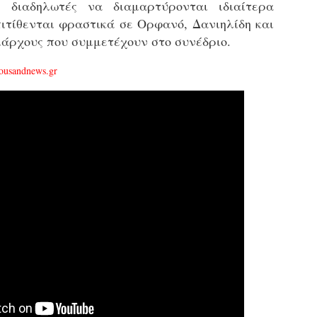
 διαδηλωτές να διαμαρτύρονται ιδιαίτερα
εκπαιδευμένους δημοτικο
πιτίθενται φραστικά σε Ορφανό, Δανιηλίδη και
ήδη ολοκληρώσει την πρ
είναι έτοιμοι να αναλά
μάρχους που συμμετέχουν στο συνέδριο.
Στο πλαίσιο της προετο
ousandnews.gr
ολοκαίνουργια σκούτερ,
τις περιπολίες και τις 
στελεχών της υπηρεσίας
Απολογισμός των
Δημοτική Αστυνομία
JUN
JUN
ελέγχων σε ιδιοκτήτες
Θεσσαλονίκης: Ένταση
4
4