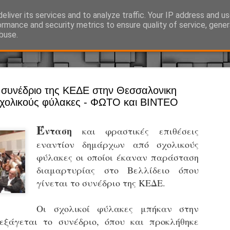
eliver its services and to analyze traffic. Your IP address and u
Ό, τι συμβαίνει γύρω από τη Δημοτική Αστυνομία, την τοπική αυτ
ormance and security metrics to ensure quality of service, gene
buse.
Άργος - Δη
 συνέδριο της ΚΕΔΕ στην Θεσσαλονικη
JUL
χολικούς φύλακες - ΦΩΤΟ και ΒΙΝΤΕΟ
Με σκούτε
29
προσωπικό
Έ
νταση
και φραστικές επιθέσεις
αρμοδιότη
εναντίον δημάρχων από σχολικούς
Ξεκινά επίσημα η λειτο
φύλακες οι οποίοι έκαναν παράσταση
Η Δημοτική Αστυνομία σ
διαμαρτυρίας στο Βελλίδειο όπου
καθώς από την 1η Αυγού
γίνεται το συνέδριο της ΚΕΔΕ.
επιχειρησιακή λειτουργ
παρουσία του Δήμου στου
Οι σχολικοί φύλακες μπήκαν στην
χώρους.
εξάγεται το συνέδριο, όπου και προκλήθηκε
Η νέα υπηρεσία θα στε