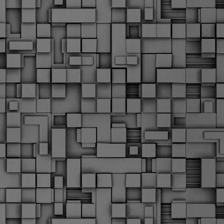
α
δ
α
Τ
ε
Π
ε
δ
F
►
F