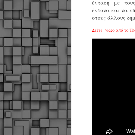
ένταση με τους
έντονα και να ε
στους άλλους δη
Δείτε video από το Th
Δήμος Κοζάνης :
JUN
Αναμνηστικά
7