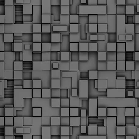
Με την απόφαση αυτή, το ΣτΕ απορρίπτει οριστικά τις
ξιώσεις των δημοσίων υπαλλήλων για επαναφορά των
ώρων, επικυρώνοντας την τρέχουσα κατάσταση παρά τις
ντιδράσεις της ΑΔΕΔΥ
ο ΣτΕ απέρριψε οριστικά την προσφυγή της ΑΔΕΔΥ και ενός
κπαιδευτικού για την επαναφορά των δώρων Χριστουγέννων,
άσχα και θερινής άδειας (13ος και 14ος μισθός) στους
ργαζόμενους του δημόσιου τομέα, κλείνοντας μια μακρά
ιαμάχη δεκαετιών που αφορούσε τις μνημονιακές περικοπές.
Εγγύκλιος ΥΠ.ΕΣ: Προκήρυξη 1Κ/2024 -
EB
Γνωστοποίηση έκδοσης οριστικών αποτελεσμάτων –
4
Παροχή οδηγιών.
 Δείτε/κατεβάστε την πολυαναμενόμενη εγκύκλιο του Υπ.
Με διαρροή 2 μέρες πριν την στάση εργασίας
EB
ενημερώνει το ΣτΕ για την απόρριψη της επαναφοράς
1