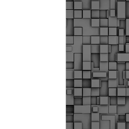
ύς αστυνομικούς, οι οποίοι έχουν
οβλεπόμενη εκπαίδευσή τους και
βουν καθήκοντα.
ιμασίας, ο Δήμος παρέλαβε τρία
 τα οποία θα χρησιμοποιούνται για
καθημερινές μετακινήσεις των
.
Δημοτική Αστυνομία
MAY
Θεσσαλονίκης:
25