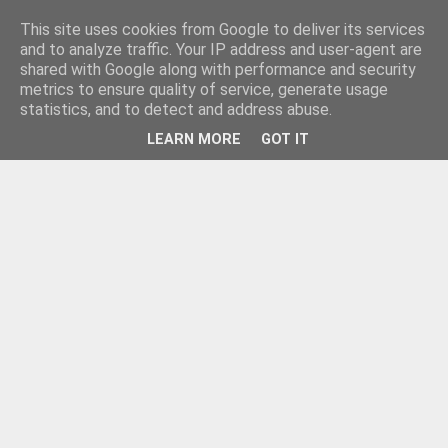
This site uses cookies from Google to deliver its services
and to analyze traffic. Your IP address and user-agent are
shared with Google along with performance and security
metrics to ensure quality of service, generate usage
statistics, and to detect and address abuse.
LEARN MORE
GOT IT