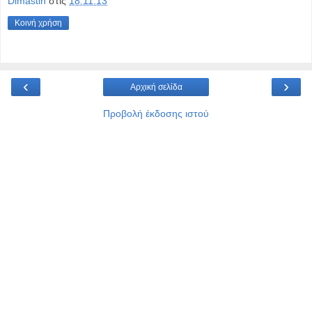
Dimastin
στις
18.11.13
Κοινή χρήση
‹
›
Αρχική σελίδα
Προβολή έκδοσης ιστού