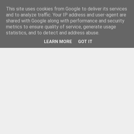
This site uses cookies from Google to deliver its services
and to analyze traffic. Your IP address and user-agent are
shared with Google along with performance and security
metrics to ensure quality of service, generate usage
statistics, and to detect and address abuse.
LEARN MORE
GOT IT