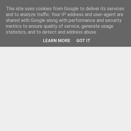
This site uses cookies from Google to deliver its services
and to analyze traffic. Your IP address and user-agent are
shared with Google along with performance and security
metrics to ensure quality of service, generate usage
statistics, and to detect and address abuse.
LEARN MORE
GOT IT