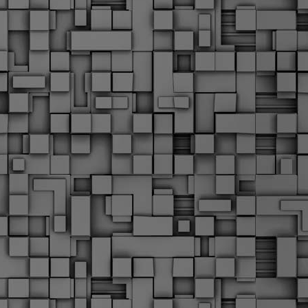
Μ
Ν
Α
χ
φ
υ
α
εί
M
Τ
κ
Δ
ζ
F