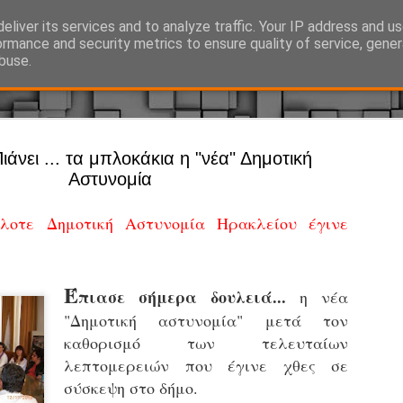
eliver its services and to analyze traffic. Your IP address and u
Ό, τι συμβαίνει γύρω από τη Δημοτική Αστυνομία, την τοπική αυτ
ormance and security metrics to ensure quality of service, gene
buse.
Άργος - Δη
ιάνει ... τα μπλοκάκια η "νέα" Δημοτική
JUL
Αστυνομία
Με σκούτε
29
προσωπικό
οτε Δημοτική Αστυνομία Ηρακλείου έγινε
αρμοδιότη
Ξεκινά επίσημα η λειτο
Έ
πιασε σήμερα δουλειά...
Η Δημοτική Αστυνομία σ
η νέα
καθώς από την 1η Αυγού
"Δημοτική αστυνομία" μετά τον
επιχειρησιακή λειτουργ
καθορισμό των τελευταίων
παρουσία του Δήμου στου
λεπτομερειών που έγινε χθες σε
χώρους.
σύσκεψη στο δήμο.
Η νέα υπηρεσία θα στε