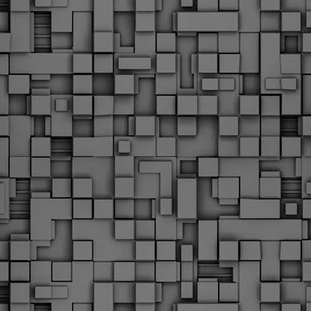
Με την απόφαση αυτή, το ΣτΕ απορρίπτει οριστικά τις
ξιώσεις των δημοσίων υπαλλήλων για επαναφορά των
ώρων, επικυρώνοντας την τρέχουσα κατάσταση παρά τις
ντιδράσεις της ΑΔΕΔΥ
ο ΣτΕ απέρριψε οριστικά την προσφυγή της ΑΔΕΔΥ και ενός
κπαιδευτικού για την επαναφορά των δώρων Χριστουγέννων,
άσχα και θερινής άδειας (13ος και 14ος μισθός) στους
ργαζόμενους του δημόσιου τομέα, κλείνοντας μια μακρά
ιαμάχη δεκαετιών που αφορούσε τις μνημονιακές περικοπές.
Εγγύκλιος ΥΠ.ΕΣ: Προκήρυξη 1Κ/2024 -
EB
Γνωστοποίηση έκδοσης οριστικών αποτελεσμάτων –
4
Παροχή οδηγιών.
 Δείτε/κατεβάστε την πολυαναμενόμενη εγκύκλιο του Υπ.
Με διαρροή 2 μέρες πριν την στάση εργασίας
EB
ενημερώνει το ΣτΕ για την απόρριψη της επαναφοράς
1