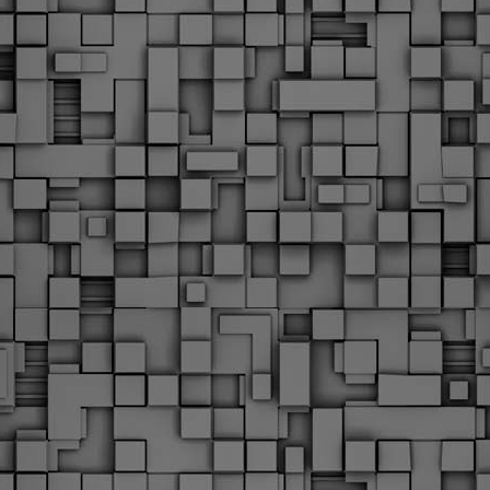
υνεχίζονται οι ορκωμοσίες των νέων Δημοτικών Αστυνομικών
ε δήμους της χώρας. Το Dimastin, αναζητεί σχετικό
ωτογραφικό υλικό στο διαδίκτυο και σας το παρουσιάζει σε
υτή την ανάρτηση. Επίσης, σας καλούμε, αν διαπιστώσετε ότι
ας έχουν "ξεφύγει" ορκωμοσίες, μπορείτε να στέλνετε το
ωτογραφικό τους υλικό στο dimasthes@gmail.gr ώστε να το
ημοσιεύουμε εδώ, άμεσα.
Θεσσαλονίκη: Ορκίστηκαν οι 75 νέοι δημοτικοί
AR
αστυνομικοί – Τι τους ζήτησε ο Αγγελούδης
18
Ενισχύεται το έργο της δημοτικής αστυνομίας στο δήμο
εσσαλονίκης καθώς το πρωί της Τετάρτης 18 Μαρτίου
ρκίστηκαν οι 75 νέοι δημοτικοί αστυνομικοί.
Με αυτούς, σε λίγους μήνες αποκτά ένα ισχυρό σώμα η
ημοτική αστυνομία. Θα είναι πιο κοντά στον πολίτη. Είχα την
υκαιρία να είμαι σήμερα στην ορκωμοσία τους.
Ξεκίνησαν εδώ και μια εβδομάδα οι αφίξεις των
AR
νεοπροσληφθέντων Δημοτικών Αστυνομικών στους
17
δήμους και οι ορκωμοσίες τους - Πλήρες