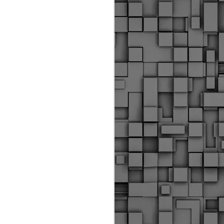
ύς αστυνομικούς, οι οποίοι έχουν
οβλεπόμενη εκπαίδευσή τους και
βουν καθήκοντα.
ιμασίας, ο Δήμος παρέλαβε τρία
 τα οποία θα χρησιμοποιούνται για
καθημερινές μετακινήσεις των
.
Δημοτική Αστυνομία
MAY
Θεσσαλονίκης:
25