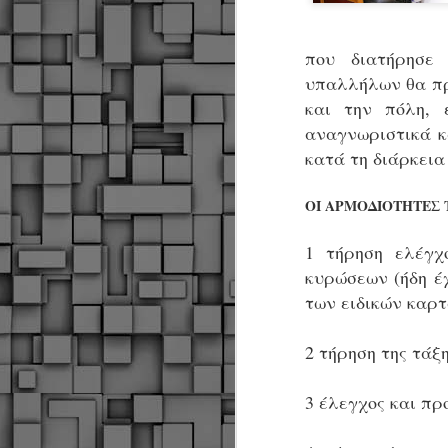
που διατήρησε
υπαλλήλων θα πρ
και την πόλη, 
αναγνωριστικά κ
κατά τη διάρκεια
ΟΙ ΑΡΜΟΔΙΟΤΗΤΕΣ 
1 τήρηση ελέγχ
κυρώσεων (ήδη έ
των ειδικών καρτ
2 τήρηση της τάξ
3 έλεγχος και πρ
Δήμος Κοζάνης :
JUN
Αναμνηστικά
7