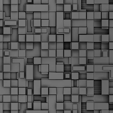
α
δ
α
Τ
ε
Π
ε
δ
F
►
F