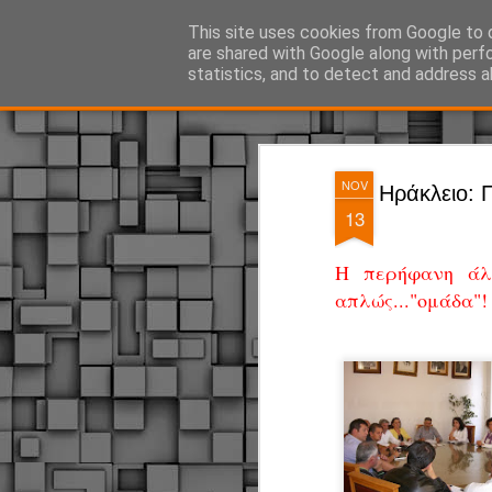
ΔΗΜΟΤΙΚΗ ΑΣΤΥΝΟΜΙΑ, τα νέα!
This site uses cookies from Google to d
are shared with Google along with perf
statistics, and to detect and address a
Magazine
Pages
NOV
Ηράκλειο: Π
13
Η περήφανη άλλ
απλώς..."ομάδα"!