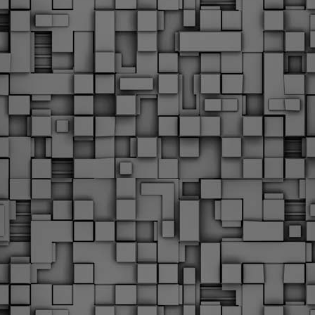
Φωτογραφικό ρεπορτάζ
εγάλες μέρες ζει ο "οργανισμός" της Δημοτικής Αστυνομίας!
α θυμίσουμε ότι κανονικές προσλήψεις στην Δημοτική
στυνομία έχουν να γίνουν από το 2010. Δεκαέξι ολόκληρα
ρόνια! Και βέβαια, ακόμη και με αυτές τις προσλήψεις, δεν
τάνουμε ούτε τα 2/3 των Δημοτικών Αστυνομικών που
πηρετούσαν το 2013 προ της κατάργησης της υπηρεσίας με
πόφαση του σημερινού πρωθυπουργού Κυριάκου Μητσοτάκη. Ας
ναι...
Δημοτική Αστυνομία Θεσσαλονίκης: Διμηνιαίος
AR
απολογισμός ελέγχων τήρησης νομοθεσίας
2
δεσποζόμενων Ζώων συντροφιάς
ον απολογισμό των δράσεων ελέγχου για τα ζώα συντροφιάς
ατά το δίμηνο Ιανουαρίου – Φεβρουαρίου 2026 παρουσιάζει η
ημοτική Αστυνομία Θεσσαλονίκης, με στόχο την προστασία των
ώων και την ομαλή συμβίωση στην πόλη.
ΣτΕ: Οριστική απόρριψη της επαναφοράς του 13ου
EB
και 14ου μισθού για τους δημοσίους υπαλλήλους
18