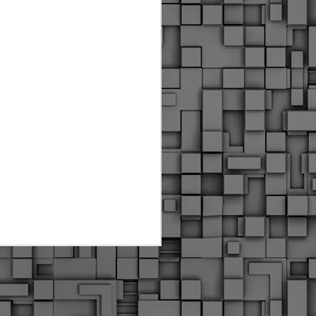
Διοικητικά πρόστιμα
ύψους 11.350€ σε
εργολάβους για
παραβάσεις σε έργα
Ο.Κ.Ω
Η Δημοτική Αστυνομία
Θεσσαλονίκης βεβαίωσε κατά
τις προηγούμενες ημέρες
πρόστιμα για 11 διοικητικές
παραβάσεις που έλαβαν
χώρα κατά τη διάρκεια
εργασιών από εργολαβικά
συνεργεία και οι οποίες
αφορούσαν εκτέλεση
εργασιών χωρίς νόμιμη
σήμανση και στην απόθεση
υλικών – εργαλείων εκτός του
προβλεπόμενου εργοταξίου.