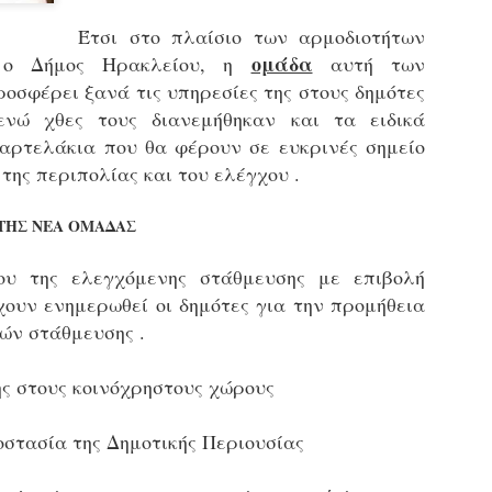
εκπαιδευμένους δημοτικο
Έτσι στο πλαίσιο των αρμοδιοτήτων
ήδη ολοκληρώσει την πρ
είναι έτοιμοι να αναλά
ομάδα
 ο Δήμος Ηρακλείου, η
αυτή των
οσφέρει ξανά τις υπηρεσίες της στους δημότες
Στο πλαίσιο της προετο
ενώ χθες τους διανεμήθηκαν και τα ειδικά
ολοκαίνουργια σκούτερ,
τις περιπολίες και τις 
αρτελάκια που θα φέρουν σε ευκρινές σημείο
στελεχών της υπηρεσίας
 της περιπολίας και του ελέγχου .
ΤΗΣ ΝΕΑ ΟΜΑΔΑΣ
ου της ελεγχόμενης στάθμευσης με επιβολή
χουν ενημερωθεί οι δημότες για την προμήθεια
ών στάθμευσης .
ης στους κοινόχρηστους χώρους
οστασία της Δημοτικής Περιουσίας
Απολογισμός των
Δημοτική Αστυνομία
JUN
JUN
ελέγχων σε ιδιοκτήτες
Θεσσαλονίκης: Ένταση
4
4