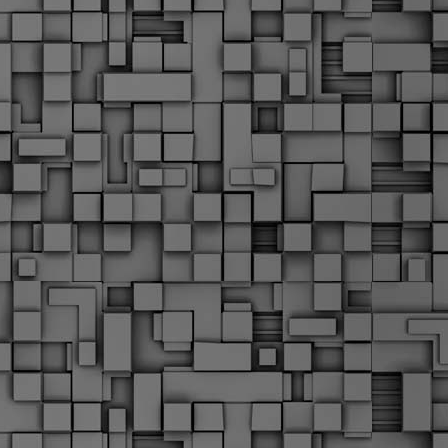
Σ
σ
φ
α
μ
φ
δ
M
Θ
ο
«
δ
ε
M