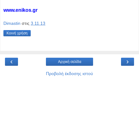
www.enikos.gr
Dimastin
στις
3.11.13
Κοινή χρήση
‹
›
Αρχική σελίδα
Προβολή έκδοσης ιστού