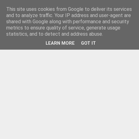
This site uses cookies from Google to deliver its services
and to analyze traffic. Your IP address and user-agent are
shared with Google along with performance and security
metrics to ensure quality of service, generate usage
statistics, and to detect and address abuse.
LEARN MORE
GOT IT