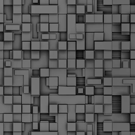
α
δ
α
Τ
ε
Π
ε
δ
F
►
F