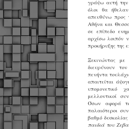
γράψω αυτή την 
όλοι θα ήθελαν
απευθύνω προς 
Αθήνα και Θεσσα
σε επίπεδο ενη
αρχίσω λοιπόν ν
προκήρυξης της 
Ξεκινώντας με 
διευρύνουν τον
πενήντα τουλάχι
απαιτείται άψογ
υπομονετικό 
μελλοντικοί συ
Όσων αφορά το
παλαιότεροι συν
βαθμό δυσκολίας
Δήμος Κοζάνης :
JUN
παιδιά του Ζεβα
Αναμνηστικά
7