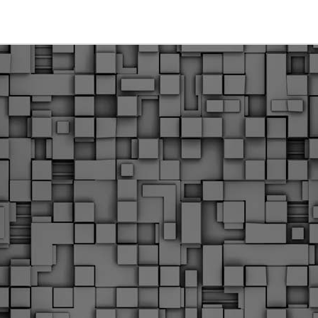
Φωτογραφικό ρεπορτάζ
εγάλες μέρες ζει ο "οργανισμός" της Δημοτικής Αστυνομίας!
α θυμίσουμε ότι κανονικές προσλήψεις στην Δημοτική
στυνομία έχουν να γίνουν από το 2010. Δεκαέξι ολόκληρα
ρόνια! Και βέβαια, ακόμη και με αυτές τις προσλήψεις, δεν
τάνουμε ούτε τα 2/3 των Δημοτικών Αστυνομικών που
πηρετούσαν το 2013 προ της κατάργησης της υπηρεσίας με
πόφαση του σημερινού πρωθυπουργού Κυριάκου Μητσοτάκη. Ας
ναι...
Δημοτική Αστυνομία Θεσσαλονίκης: Διμηνιαίος
AR
απολογισμός ελέγχων τήρησης νομοθεσίας
2
δεσποζόμενων Ζώων συντροφιάς
ον απολογισμό των δράσεων ελέγχου για τα ζώα συντροφιάς
ατά το δίμηνο Ιανουαρίου – Φεβρουαρίου 2026 παρουσιάζει η
ημοτική Αστυνομία Θεσσαλονίκης, με στόχο την προστασία των
ώων και την ομαλή συμβίωση στην πόλη.
ΣτΕ: Οριστική απόρριψη της επαναφοράς του 13ου
EB
και 14ου μισθού για τους δημοσίους υπαλλήλους
18