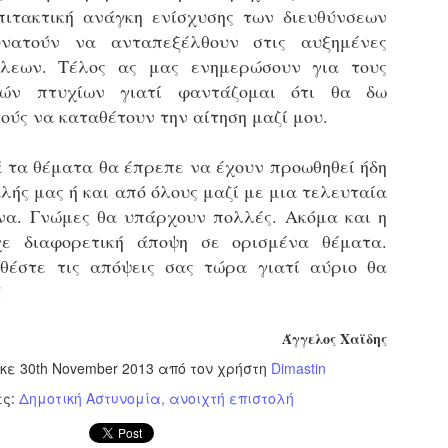
υνεχίζονται οι ορκωμοσίες των νέων Δημοτικών Αστυνομικών
ιτακτική ανάγκη ενίσχυσης των διευθύνσεων
ε δήμους της χώρας. Το Dimastin, αναζητεί σχετικό
νατούν να ανταπεξέλθουν στις αυξημένες
ωτογραφικό υλικό στο διαδίκτυο και σας το παρουσιάζει σε
υτή την ανάρτηση. Επίσης, σας καλούμε, αν διαπιστώσετε ότι
λεων. Τέλος ας μας ενημερώσουν για τους
ας έχουν "ξεφύγει" ορκωμοσίες, μπορείτε να στέλνετε το
τών πτυχίων γιατί φαντάζομαι ότι θα δω
ωτογραφικό τους υλικό στο dimasthes@gmail.gr ώστε να το
ούς να καταθέτουν την αίτηση μαζί μου.
ημοσιεύουμε εδώ, άμεσα.
ά τα θέματα θα έπρεπε να έχουν προωθηθεί ήδη
Θεσσαλονίκη: Ορκίστηκαν οι 75 νέοι δημοτικοί
AR
λής μας ή και από όλους μαζί με μια τελευταία
αστυνομικοί – Τι τους ζήτησε ο Αγγελούδης
18
Ενισχύεται το έργο της δημοτικής αστυνομίας στο δήμο
να. Γνώμες θα υπάρχουν πολλές. Ακόμα και η
εσσαλονίκης καθώς το πρωί της Τετάρτης 18 Μαρτίου
χε διαφορετική άποψη σε ορισμένα θέματα.
ρκίστηκαν οι 75 νέοι δημοτικοί αστυνομικοί.
έστε τις απόψεις σας τώρα γιατί αύριο θα
!
Με αυτούς, σε λίγους μήνες αποκτά ένα ισχυρό σώμα η
ημοτική αστυνομία. Θα είναι πιο κοντά στον πολίτη. Είχα την
υκαιρία να είμαι σήμερα στην ορκωμοσία τους.
Άγγελος Χαϊδης
ηκε
30th November 2013
από τον χρήστη
Dimastin
ες:
Δημοτική Αστυνομία
ανοιχτή επιστολή
Ξεκίνησαν εδώ και μια εβδομάδα οι αφίξεις των
AR
νεοπροσληφθέντων Δημοτικών Αστυνομικών στους
17
δήμους και οι ορκωμοσίες τους - Πλήρες