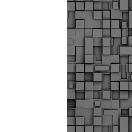
Διοικητικά πρόστιμα
ύψους 11.350€ σε
εργολάβους για
παραβάσεις σε έργα
Ο.Κ.Ω
Η Δημοτική Αστυνομία
Θεσσαλονίκης βεβαίωσε κατά
τις προηγούμενες ημέρες
πρόστιμα για 11 διοικητικές
παραβάσεις που έλαβαν
χώρα κατά τη διάρκεια
εργασιών από εργολαβικά
συνεργεία και οι οποίες
αφορούσαν εκτέλεση
εργασιών χωρίς νόμιμη
σήμανση και στην απόθεση
υλικών – εργαλείων εκτός του
προβλεπόμενου εργοταξίου.