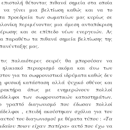
επιστολή θέτοντας πιθανά σημεία στα οποία
εκπαιδευμένους δημοτικο
 να γίνει μια βελτίωση καθώς και να το
ήδη ολοκληρώσει την πρ
είναι έτοιμοι να αναλά
τα προεδρεία των σωματείων μας κυρίως σε
λονίκη περιμένοντας μια άμεση ανταπόκριση
Στο πλαίσιο της προετο
μέρωσης και σε επίπεδο νέων ενεργειών. Ας
ολοκαίνουργια σκούτερ,
τις περιπολίες και τις 
α παραθέτω τα πιθανά σημεία βελτίωσης της
στελεχών της υπηρεσίας
επανένταξης μας.
τις παλαιότερες σειρές θα μπορούσαν να
 ηλικιακό περιορισμό ακόμα και άνω των
στον για τα σωφρονιστικά ιδρύματα καθώς δεν
η φυσική κατάσταση αλλά ψυχικό σθένος και
χαρακτήρα όπως με ενημερώνουν πολλοί
νάδελφοι των σωφρονιστικών καταστημάτων.
 γραπτό διαγωνισμό που έδωσαν πολλοί
άδελφοι , επειδή ακούστηκαν σχόλια για τον
 αυτού του διαγωνισμού με θέματα τύπου :
«Τα
Απολογισμός των
Δημοτική Αστυνομία
JUN
JUN
ιδαίου ποιον είχαν πατέρα»
αυτό που έχω να
ελέγχων σε ιδιοκτήτες
Θεσσαλονίκης: Ένταση
4
4