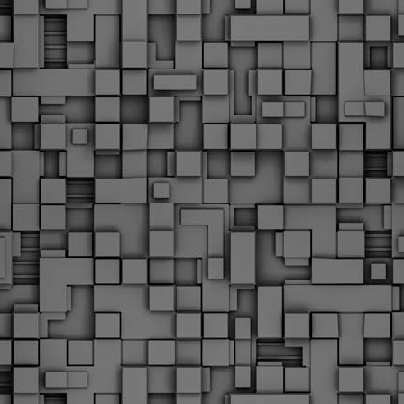
Με την απόφαση αυτή, το ΣτΕ απορρίπτει οριστικά τις
ξιώσεις των δημοσίων υπαλλήλων για επαναφορά των
ώρων, επικυρώνοντας την τρέχουσα κατάσταση παρά τις
ντιδράσεις της ΑΔΕΔΥ
ο ΣτΕ απέρριψε οριστικά την προσφυγή της ΑΔΕΔΥ και ενός
κπαιδευτικού για την επαναφορά των δώρων Χριστουγέννων,
άσχα και θερινής άδειας (13ος και 14ος μισθός) στους
ργαζόμενους του δημόσιου τομέα, κλείνοντας μια μακρά
ιαμάχη δεκαετιών που αφορούσε τις μνημονιακές περικοπές.
Εγγύκλιος ΥΠ.ΕΣ: Προκήρυξη 1Κ/2024 -
EB
Γνωστοποίηση έκδοσης οριστικών αποτελεσμάτων –
4
Παροχή οδηγιών.
 Δείτε/κατεβάστε την πολυαναμενόμενη εγκύκλιο του Υπ.
Με διαρροή 2 μέρες πριν την στάση εργασίας
EB
ενημερώνει το ΣτΕ για την απόρριψη της επαναφοράς
1