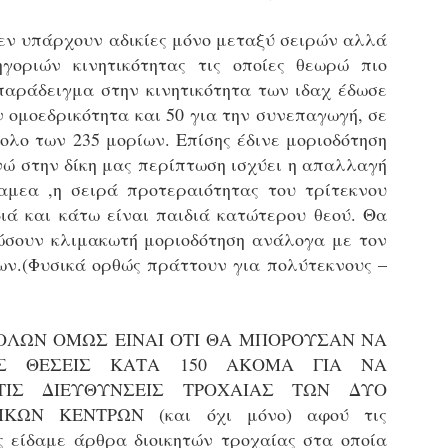
τμήματα δοκιμων Αστυφυλάκων Νάουσας, Γρεβενων
και Μουζακίου το 2ο μέρος της Θεωρητικής
εν υπάρχουν αδικίες μόνο μεταξύ σειρών αλλά
εκπαίδευσης 4/5 - 31/5
γοριών κινητικότητας τις οποίες θεωρώ πιο
τη έκδοση εγκυκλιου οδηγιών σχετικά με το χρονοδιάγραμμα
κπαίδευσης (θεωρητικής και πρακτικής) των νεοδιορισθέντων
 παράδειγμα στην κινητικότητα των ιδαχ έδωσε
.Α. της προκήρυξης 1Κ/2024, προχώρησε Τμήμα Εποπτείας
ν ομοεδρικότητα και 50 για την συνεπαγωγή, σε
νθρωπίνου Δυναμικού Δημοτικής Αστυνομίας, της Δ/νσης
ολο των 235 μορίων. Επίσης έδινε μοριοδότηση
ροσωπικού Τοπ. Αυτοδιοίκησης, της Γενικής Γραμματείας
νώ στην δίκη μας περίπτωση ισχύει η απαλλαγή
ημόσιας Διοίκησης του Υπ. Εσωτερικών.
Δημοσιέυθηκε στο ΦΕΚ Β' 1682/26-03-2026 η
AR
Απόφαση 16458 με θέμα;: «Εισαγωγική Εκπαίδευση -
27
αμεα ,η σειρά προτεραιότητας του τρίτεκνου
Επιμόρφωση του ειδικού ένστολου προσωπικού της
διά και κάτω είναι παιδιά κατώτερου θεού. Θα
δημοτικής αστυνομίας»
σουν κλιμακωτή μοριοδότηση ανάλογα με τον
ημοσιεύθηκε στο ΦΕΚ Β' 1682/26-03-2026 η Aπόφαση 16458 με
ίτλο: «Εισαγωγική Εκπαίδευση - Επιμόρφωση του ειδικού
ων.(Φυσικά ορθώς πράττουν για πολύτεκνους –
νστολου προσωπικού της δημοτικής αστυνομίας».
 ΟΛΩΝ ΟΜΩΣ ΕΙΝΑΙ ΟΤΙ ΘΑ ΜΠΟΡΟΥΣΑΝ ΝΑ
Σ ΘΕΣΕΙΣ ΚΑΤΑ 150 ΑΚΟΜΑ ΓΙΑ ΝΑ
ΤΙΣ ΔΙΕΥΘΥΝΣΕΙΣ ΤΡΟΧΑΙΑΣ ΤΩΝ ΔΥΟ
Φωτορεπορτάζ από τις ορκωμοσίες των
AR
νεοπροσληφθέντων Δημοτιοκών Αστυνομικών
ΚΩΝ ΚΕΝΤΡΩΝ (και όχι μόνο) αφού τις
19
(ανανεώνεται συνεχώς)
ς είδαμε άρθρα διοικητών τροχαίας στα οποία