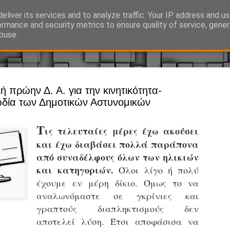
eliver its services and to analyze traffic. Your IP address and u
Ό, τι συμβαίνει γύρω από τη Δημοτική Αστυνομία, την τοπική αυτ
ormance and security metrics to ensure quality of service, gene
buse.
Άργος - Δη
ή πρώην Δ. Α. για την κινητικότητα-
JUL
δία των Δημοτικών Αστυνομικών
Με σκούτε
29
προσωπικό
Τ
ις τελευταίες μέρες έχω ακούσει
αρμοδιότη
και έχω διαβάσει πολλά παράπονα
Ξεκινά επίσημα η λειτο
από συναδέλφους όλων των ηλικιών
και κατηγοριών.
Η Δημοτική Αστυνομία σ
Όλοι λίγο ή πολύ
καθώς από την 1η Αυγού
έχουμε εν μέρη δίκιο. Όμως το να
επιχειρησιακή λειτουργ
αναλωνόμαστε σε γκρίνιες και
παρουσία του Δήμου στου
γραπτούς διαπληκτισμούς δεν
χώρους.
αποτελεί λύση. Έτσι αποφάσισα να
Η νέα υπηρεσία θα στε