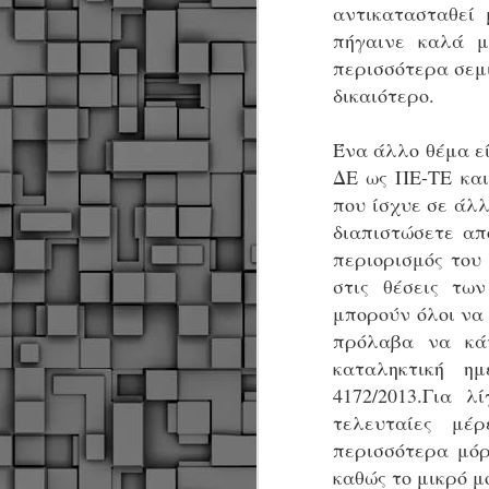
α
αντικατασταθεί
α
πήγαινε καλά μ
α
περισσότερα σεμ
Μ
δικαιότερο.
π
ε
Ένα άλλο θέμα ε
Κ
A
ΔΕ ως ΠΕ-ΤΕ και
που ίσχυε σε άλλ
διαπιστώσετε απ
Δ
μ
περιορισμός του
δ
στις θέσεις τω
μπορούν όλοι να
Μ
πρόλαβα να κά
λ
«
καταληκτική η
Σ
4172/2013.Για 
σ
τελευταίες μέ
ε
M
μ
περισσότερα μό
καθώς το μικρό μ