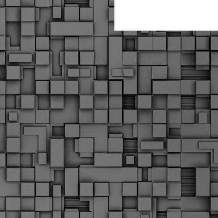
Μ
Ν
Α
χ
φ
υ
α
εί
M
Τ
κ
Δ
ζ
F