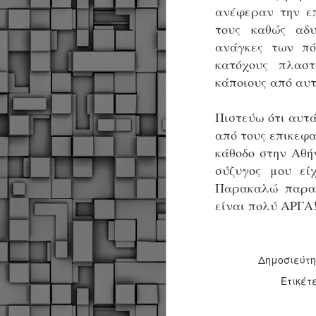
Σ
ανέφεραν την επ
σ
τους καθώς αδυ
φ
α
ανάγκες των πό
μ
κατόχους πλασ
φ
κάποιους από αυτ
δ
Πιστεύω ότι αυτ
M
από τους επικεφα
κάθοδο στην Αθή
Θ
σύζυγος μου εί
ο
Παρακαλώ παραθ
είναι πολύ ΑΡΓΑ
«
δ
ε
Δημοσιεύτ
Ετικέτ
M