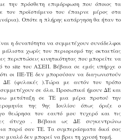
φέρεται να αντέδρασε
σύμφωνα με τις διατάξεις του
ύξησε κατά 1,36% τις θέσεις στάθμευσης για άτομα με
 με την πρόσθετη επιμόρφωση που όποιος τα
έντονα στην παρουσία των
Ν. 4830/2021.
ναπηρία. Δεκαεπτά εγκαταλελειμμένα οχήματα
ε τον προϊστάμενο του έπαιρνε μέρος στα
ελεγκτών, με αποτέλεσμα να
πομακρύνθηκαν μέσα σε τρεις μήνες από τους δρόμους.
ινάρια). Οπότε η πλήρης κατάργηση θα ήταν το
δημιουργηθεί ένταση στο
σημείο.
ε σταθερά βήματα και προσήλωση στο όραμα για μια πόλη
ιο ανθρώπινη, λειτουργική και δίκαιη, ο Δήμος Σερρών
πιταχύνει την υλοποίηση του Σχεδίου Βιώσιμης Αστικής
ίναι η δυνατότητα να συμμετέχουν συνάδελφοι
ινητικότητας (ΣΒΑΚ).
Δημοτική Αστυνομία Σερρών : Αυτόφορη διαδικασία
PR
 μάλιστα χωρίς τον περιορισμό της οκταετίας
και Διοικητικό πρόστιμο 3.000€ σε πολίτη για
8
ες περιπτώσεις κινητικότητας που μπορείτε να
παράνομες κοπές δέντρων στην περιοχή Καλλιθέα
ό το site του ΑΣΕΠ. Βέβαια σε εμάς υπήρχε ο
ημοτική Αστυνομία και Τμήμα Πρασίνου του Δήμου Σερρών
ετά από καταγγελία εντόπισαν άνδρα να κόβει παράνομα
 ότι οι ΠΕ-ΤΕ δεν μπορούσαν να διαγωνιστούν
έντρα στην Καλλιθέα
ν ΔΕ (φυλακές ).Τώρα με αυτόν τον τρόπο
 συμμετέχουν σε όλα. Προσωπικά ήμουν ΔΕ και
ε αποφασιστικότητα και άμεσα αντανακλαστικά
νω μετάταξη σε ΤΕ μια μέρα προτού την
ειτούργησαν οι υπηρεσίες του Δήμου Σερρών, βάζοντας
φρένο» σε περιστατικό καταστροφής αστικού πρασίνου.
μερομηνία της 9ης Ιουλίου όπως όριζε ο
υγκεκριμένα, την Τρίτη 7 Απριλίου 2026, μετά από αξιοποίηση
λίγο θεώρησα τον εαυτό μου τυχερό και τις
χετικής καταγγελίας, πραγματοποιήθηκε συντονισμένη
ρες άτυχο . Βέβαια ως ΔΕ συγκεντρώνω
Εγκύκλιος ΥΠ.ΕΣ. με θέμα: «Παροχή οδηγιών
πιχείρηση από το Τμήμα Δημοτικής Αστυνομίας σε συνεργασία
AR
αναφορικά με το πρόγραμμα εισαγωγικής
ε το Τμήμα Πρασίνου του Δήμου Σερρών.
29
ρια παρά σαν ΤΕ. Τα συμπεράσματα δικά σας
εκπαίδευσης των διορισθέντος Δημοτικών
ου μυαλό δεν μπορεί να βρει τη χρυσή τομή.
Αστυνομικών της προκήρυξης 1K/2024» - Στα