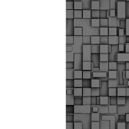
ύς αστυνομικούς, οι οποίοι έχουν
οβλεπόμενη εκπαίδευσή τους και
βουν καθήκοντα.
ιμασίας, ο Δήμος παρέλαβε τρία
 τα οποία θα χρησιμοποιούνται για
καθημερινές μετακινήσεις των
.
Δημοτική Αστυνομία
MAY
Θεσσαλονίκης:
25