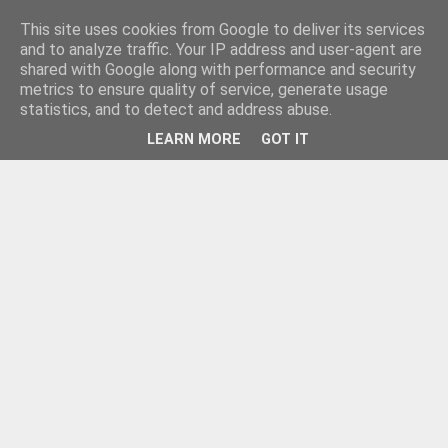
This site uses cookies from Google to deliver its services
and to analyze traffic. Your IP address and user-agent are
shared with Google along with performance and security
metrics to ensure quality of service, generate usage
statistics, and to detect and address abuse.
LEARN MORE
GOT IT