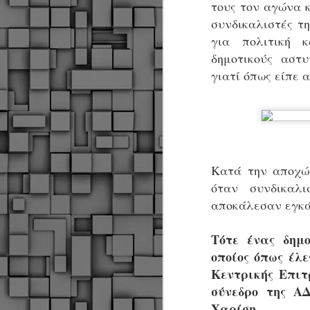
τους τον αγώνα κ
συνδικαλιστές τ
για πολιτική 
Σ
δημοτικούς αστ
ε
Δ
γιατί όπως είπε 
α
Π
Δ
M
Δ
Κατά την αποχώ
τ
όταν συνδικαλ
έ
αποκάλεσαν εγκά
Τότε ένας δημο
οποίος όπως έλ
Κεντρικής Επιτ
M
σύνεδρο της Α
Χαρίση.