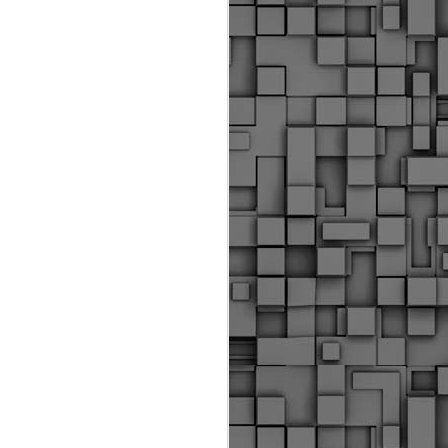
Διοικητικά πρόστιμα
ύψους 11.350€ σε
εργολάβους για
παραβάσεις σε έργα
Ο.Κ.Ω
Η Δημοτική Αστυνομία
Θεσσαλονίκης βεβαίωσε κατά
τις προηγούμενες ημέρες
πρόστιμα για 11 διοικητικές
παραβάσεις που έλαβαν
χώρα κατά τη διάρκεια
εργασιών από εργολαβικά
συνεργεία και οι οποίες
αφορούσαν εκτέλεση
εργασιών χωρίς νόμιμη
σήμανση και στην απόθεση
υλικών – εργαλείων εκτός του
προβλεπόμενου εργοταξίου.