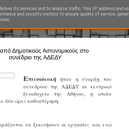
eliver its services and to analyze traffic. Your IP address and u
Ό, τι συμβαίνει γύρω από τη Δημοτική Αστυνομία, την τοπική αυτ
ormance and security metrics to ensure quality of service, gene
buse.
Άργος - Δη
 από Δημοτικούς Αστυνομικούς στο
JUL
συνέδριο της ΑΔΕΔΥ
Με σκούτε
29
προσωπικό
αρμοδιότη
Ε
πεισοδιακή
ήταν η έναρξη του
Ξεκινά επίσημα η λειτο
συνεδρίου της ΑΔΕΔΥ σε κεντρικό
ξενοδοχείο της Αθήνας, η οποία
Η Δημοτική Αστυνομία σ
καθώς από την 1η Αυγού
με δύο ώρες καθυστέρηση.
επιχειρησιακή λειτουργ
παρουσία του Δήμου στου
χώρους.
ιμάζονται να ξεκινήσουν οι εργασίες -και ενώ
Η νέα υπηρεσία θα στε