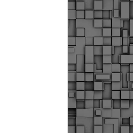
ύς αστυνομικούς, οι οποίοι έχουν
οβλεπόμενη εκπαίδευσή τους και
βουν καθήκοντα.
ιμασίας, ο Δήμος παρέλαβε τρία
 τα οποία θα χρησιμοποιούνται για
καθημερινές μετακινήσεις των
.
Δημοτική Αστυνομία
MAY
Θεσσαλονίκης:
25