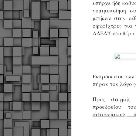
υπήρχε ήδη καθυ
νομιμοποίηση συ
μπήκαν στην αί
σφυρίχτρες για 
ΑΔΕΔΥ στο θέμα τ
Εκπρόσωποι των 
πήραν τον λόγο γ
Προς στιγμής 
προεδρείου το
αστυνομικούς… 
Δήμος Κοζάνης :
JUN
Αναμνηστικά
7