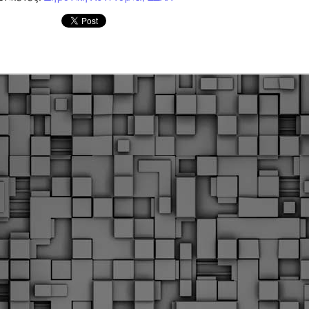
Με την απόφαση αυτή, το ΣτΕ απορρίπτει οριστικά τις
ξιώσεις των δημοσίων υπαλλήλων για επαναφορά των
ώρων, επικυρώνοντας την τρέχουσα κατάσταση παρά τις
ντιδράσεις της ΑΔΕΔΥ
ο ΣτΕ απέρριψε οριστικά την προσφυγή της ΑΔΕΔΥ και ενός
κπαιδευτικού για την επαναφορά των δώρων Χριστουγέννων,
άσχα και θερινής άδειας (13ος και 14ος μισθός) στους
ργαζόμενους του δημόσιου τομέα, κλείνοντας μια μακρά
ιαμάχη δεκαετιών που αφορούσε τις μνημονιακές περικοπές.
Εγγύκλιος ΥΠ.ΕΣ: Προκήρυξη 1Κ/2024 -
EB
Γνωστοποίηση έκδοσης οριστικών αποτελεσμάτων –
4
Παροχή οδηγιών.
 Δείτε/κατεβάστε την πολυαναμενόμενη εγκύκλιο του Υπ.
Με διαρροή 2 μέρες πριν την στάση εργασίας
EB
ενημερώνει το ΣτΕ για την απόρριψη της επαναφοράς
1