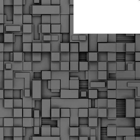
α
δ
α
Τ
ε
Π
ε
δ
F
►
F