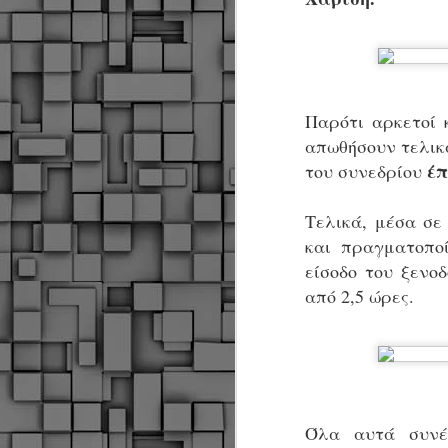
Σ
σ
φ
α
μ
φ
δ
Παρότι αρκετοί 
απωθήσουν τελικ
έπ
του συνεδρίου
M
Τελικά, μέσα σε
Θ
και πραγματοπο
ο
είσοδο του ξενο
«
από 2,5 ώρες.
δ
ε
M
Όλα αυτά συνέ