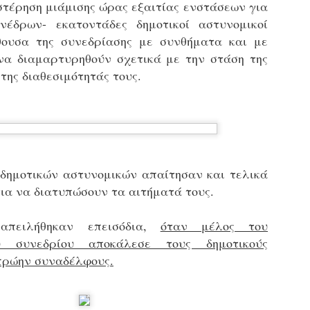
στέρηση μιάμισης ώρας εξαιτίας ενστάσεων για
εκπαιδευμένους δημοτικο
νέδρων- εκατοντάδες δημοτικοί αστυνομικοί
ήδη ολοκληρώσει την πρ
είναι έτοιμοι να αναλά
θουσα της συνεδρίασης με συνθήματα και με
να διαμαρτυρηθούν σχετικά με την στάση της
Στο πλαίσιο της προετο
ης διαθεσιμότητάς τους.
ολοκαίνουργια σκούτερ,
τις περιπολίες και τις 
στελεχών της υπηρεσίας
δημοτικών αστυνομικών απαίτησαν και τελικά
ια να διατυπώσουν τα αιτήματά τους.
απειλήθηκαν επεισόδια,
όταν μέλος του
υ συνεδρίου αποκάλεσε τους δημοτικούς
πρώην συναδέλφους.
Απολογισμός των
Δημοτική Αστυνομία
JUN
JUN
ελέγχων σε ιδιοκτήτες
Θεσσαλονίκης: Ένταση
4
4