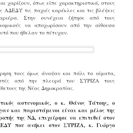
αι χαρίζουν, όπως είπε χαρακτηριστικά, στους
τμήματα δοκιμων Αστυφυλάκων Νάουσας, Γρεβενων
και Μουζακίου το 2ο μέρος της Θεωρητικής
ης ΑΔΕΔΥ τις παχιές καρέκλες και τις βλέψεις
εκπαίδευσης 4/5 - 31/5
καριέρα. Στην συνέχεια ζήτησε από τους
τη έκδοση εγκυκλιου οδηγιών σχετικά με το χρονοδιάγραμμα
υνομικούς να αποχωρίσουν από την αίθουσα
κπαίδευσης (θεωρητικής και πρακτικής) των νεοδιορισθέντων
.Α. της προκήρυξης 1Κ/2024, προχώρησε Τμήμα Εποπτείας
αυτό που ήθελαν το πέτυχαν.
νθρωπίνου Δυναμικού Δημοτικής Αστυνομίας, της Δ/νσης
ροσωπικού Τοπ. Αυτοδιοίκησης, της Γενικής Γραμματείας
ημόσιας Διοίκησης του Υπ. Εσωτερικών.
Δημοσιέυθηκε στο ΦΕΚ Β' 1682/26-03-2026 η
AR
Απόφαση 16458 με θέμα;: «Εισαγωγική Εκπαίδευση -
27
Επιμόρφωση του ειδικού ένστολου προσωπικού της
δημοτικής αστυνομίας»
ημοσιεύθηκε στο ΦΕΚ Β' 1682/26-03-2026 η Aπόφαση 16458 με
ρηση τους όμως άναψαν και πάλι τα αίματα,
ίτλο: «Εισαγωγική Εκπαίδευση - Επιμόρφωση του ειδικού
ιστές από την πλευρά του ΣΥΡΙΖΑ τους
νστολου προσωπικού της δημοτικής αστυνομίας».
θετους της Νέας Δημοκρατίας.
τικός αστυνομικός, ο κ. Θάνος Τάτσης, ο
εγαν και παριστάμενοι είναι και μέλος της
Φωτορεπορτάζ από τις ορκωμοσίες των
ροπής της ΝΔ, επιχείρησε να επιτεθεί στον
AR
νεοπροσληφθέντων Δημοτιοκών Αστυνομικών
19
ΔΕΔΥ που ανήκει στον ΣΥΡΙΖΑ, κ. Γιώργο
(ανανεώνεται συνεχώς)