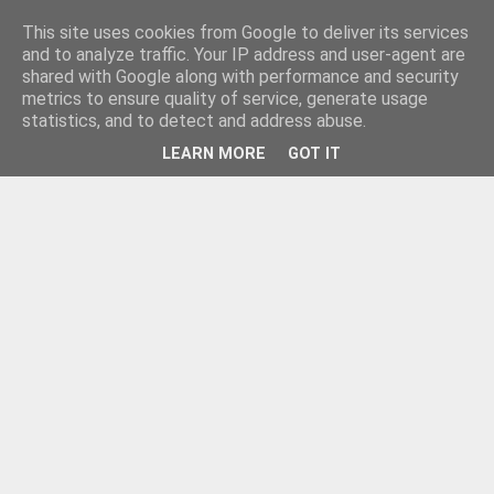
This site uses cookies from Google to deliver its services
and to analyze traffic. Your IP address and user-agent are
shared with Google along with performance and security
metrics to ensure quality of service, generate usage
statistics, and to detect and address abuse.
LEARN MORE
GOT IT