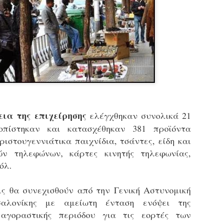
εκπαιδευμένους δημοτικο
ήδη ολοκληρώσει την πρ
είναι έτοιμοι να αναλά
Στο πλαίσιο της προετο
ολοκαίνουργια σκούτερ,
τις περιπολίες και τις 
στελεχών της υπηρεσίας
εια της επιχείρησης
ελέγχθηκαν συνολικά 21
πίστηκαν και κατασχέθηκαν 381 προϊόντα
ιστουγεννιάτικα παιχνίδια, τσάντες, είδη και
ών τηλεφώνων, κάρτες κινητής τηλεφωνίας,
όλ.
εις θα συνεχισθούν από την Γενική Αστυνομική
σαλονίκης με αμείωτη ένταση ενόψει της
Απολογισμός των
Δημοτική Αστυνομία
JUN
JUN
αγοραστικής περιόδου για τις εορτές των
ελέγχων σε ιδιοκτήτες
Θεσσαλονίκης: Ένταση
4
4