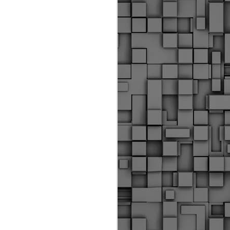
ύς αστυνομικούς, οι οποίοι έχουν
οβλεπόμενη εκπαίδευσή τους και
βουν καθήκοντα.
ιμασίας, ο Δήμος παρέλαβε τρία
 τα οποία θα χρησιμοποιούνται για
καθημερινές μετακινήσεις των
.
Δημοτική Αστυνομία
MAY
Θεσσαλονίκης:
25