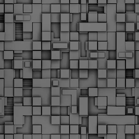
υνεχίζονται οι ορκωμοσίες των νέων Δημοτικών Αστυνομικών
ε δήμους της χώρας. Το Dimastin, αναζητεί σχετικό
ωτογραφικό υλικό στο διαδίκτυο και σας το παρουσιάζει σε
υτή την ανάρτηση. Επίσης, σας καλούμε, αν διαπιστώσετε ότι
ας έχουν "ξεφύγει" ορκωμοσίες, μπορείτε να στέλνετε το
ωτογραφικό τους υλικό στο dimasthes@gmail.gr ώστε να το
ημοσιεύουμε εδώ, άμεσα.
Θεσσαλονίκη: Ορκίστηκαν οι 75 νέοι δημοτικοί
AR
αστυνομικοί – Τι τους ζήτησε ο Αγγελούδης
18
Ενισχύεται το έργο της δημοτικής αστυνομίας στο δήμο
εσσαλονίκης καθώς το πρωί της Τετάρτης 18 Μαρτίου
ρκίστηκαν οι 75 νέοι δημοτικοί αστυνομικοί.
Με αυτούς, σε λίγους μήνες αποκτά ένα ισχυρό σώμα η
ημοτική αστυνομία. Θα είναι πιο κοντά στον πολίτη. Είχα την
υκαιρία να είμαι σήμερα στην ορκωμοσία τους.
Ξεκίνησαν εδώ και μια εβδομάδα οι αφίξεις των
AR
νεοπροσληφθέντων Δημοτικών Αστυνομικών στους
17
δήμους και οι ορκωμοσίες τους - Πλήρες