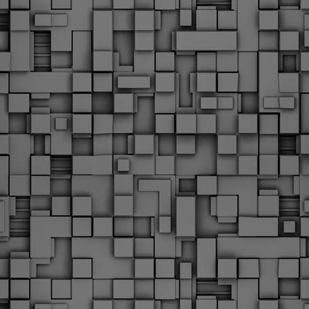
Φωτογραφικό ρεπορτάζ
εγάλες μέρες ζει ο "οργανισμός" της Δημοτικής Αστυνομίας!
α θυμίσουμε ότι κανονικές προσλήψεις στην Δημοτική
στυνομία έχουν να γίνουν από το 2010. Δεκαέξι ολόκληρα
ρόνια! Και βέβαια, ακόμη και με αυτές τις προσλήψεις, δεν
τάνουμε ούτε τα 2/3 των Δημοτικών Αστυνομικών που
πηρετούσαν το 2013 προ της κατάργησης της υπηρεσίας με
πόφαση του σημερινού πρωθυπουργού Κυριάκου Μητσοτάκη. Ας
ναι...
Δημοτική Αστυνομία Θεσσαλονίκης: Διμηνιαίος
AR
απολογισμός ελέγχων τήρησης νομοθεσίας
2
δεσποζόμενων Ζώων συντροφιάς
ον απολογισμό των δράσεων ελέγχου για τα ζώα συντροφιάς
ατά το δίμηνο Ιανουαρίου – Φεβρουαρίου 2026 παρουσιάζει η
ημοτική Αστυνομία Θεσσαλονίκης, με στόχο την προστασία των
ώων και την ομαλή συμβίωση στην πόλη.
ΣτΕ: Οριστική απόρριψη της επαναφοράς του 13ου
EB
και 14ου μισθού για τους δημοσίους υπαλλήλους
18