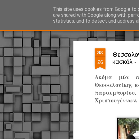
ΔΗΜΟΤΙΚΗ ΑΣΤΥΝΟΜΙΑ, τα νέα!
This site uses cookies from Google to d
are shared with Google along with perf
statistics, and to detect and address a
Magazine
Pages
DEC
Θεσσαλονί
26
κασκόλ -
Ακόμα μία ασ
Θεσσαλονίκης κ
παραεμπορίου
Χριστουγέννων.