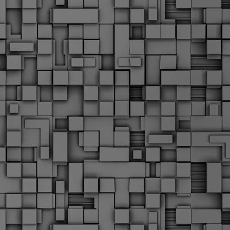
α
δ
α
Τ
ε
Π
ε
δ
F
►
F