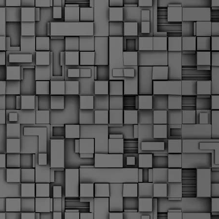
Μ
Ν
Α
χ
φ
υ
α
εί
M
Τ
κ
Δ
ζ
F