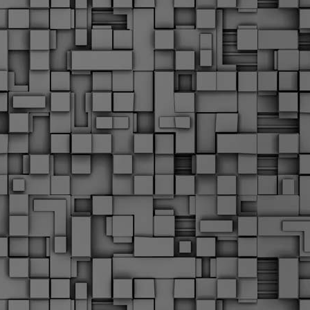
Σ
σ
φ
α
μ
φ
δ
M
Θ
ο
«
δ
ε
M