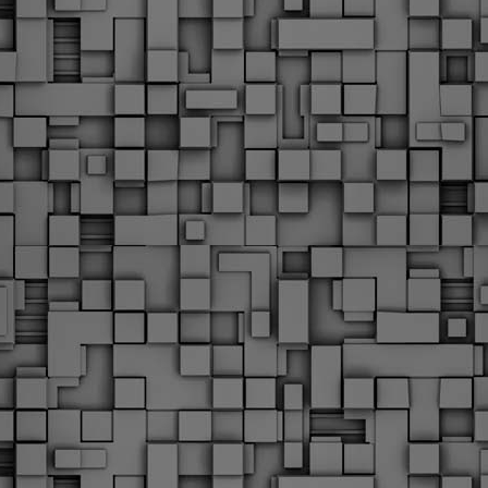
Με την απόφαση αυτή, το ΣτΕ απορρίπτει οριστικά τις
ξιώσεις των δημοσίων υπαλλήλων για επαναφορά των
ώρων, επικυρώνοντας την τρέχουσα κατάσταση παρά τις
ντιδράσεις της ΑΔΕΔΥ
ο ΣτΕ απέρριψε οριστικά την προσφυγή της ΑΔΕΔΥ και ενός
κπαιδευτικού για την επαναφορά των δώρων Χριστουγέννων,
άσχα και θερινής άδειας (13ος και 14ος μισθός) στους
ργαζόμενους του δημόσιου τομέα, κλείνοντας μια μακρά
ιαμάχη δεκαετιών που αφορούσε τις μνημονιακές περικοπές.
Εγγύκλιος ΥΠ.ΕΣ: Προκήρυξη 1Κ/2024 -
EB
Γνωστοποίηση έκδοσης οριστικών αποτελεσμάτων –
4
Παροχή οδηγιών.
 Δείτε/κατεβάστε την πολυαναμενόμενη εγκύκλιο του Υπ.
Με διαρροή 2 μέρες πριν την στάση εργασίας
EB
ενημερώνει το ΣτΕ για την απόρριψη της επαναφοράς
1