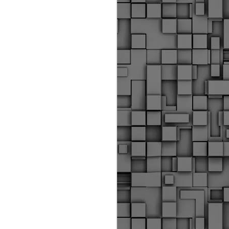
Διοικητικά πρόστιμα
ύψους 11.350€ σε
εργολάβους για
παραβάσεις σε έργα
Ο.Κ.Ω
Η Δημοτική Αστυνομία
Θεσσαλονίκης βεβαίωσε κατά
τις προηγούμενες ημέρες
πρόστιμα για 11 διοικητικές
παραβάσεις που έλαβαν
χώρα κατά τη διάρκεια
εργασιών από εργολαβικά
συνεργεία και οι οποίες
αφορούσαν εκτέλεση
εργασιών χωρίς νόμιμη
σήμανση και στην απόθεση
υλικών – εργαλείων εκτός του
προβλεπόμενου εργοταξίου.