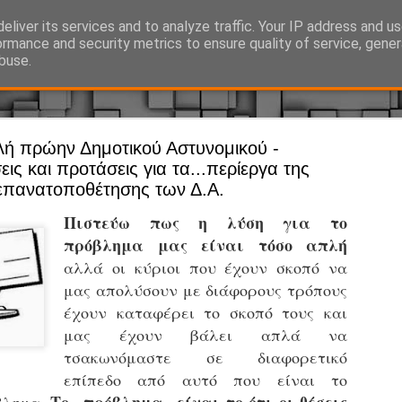
eliver its services and to analyze traffic. Your IP address and u
Ό, τι συμβαίνει γύρω από τη Δημοτική Αστυνομία, την τοπική αυτ
ormance and security metrics to ensure quality of service, gene
buse.
λή πρώην Δημοτικού Αστυνομικού -
Άργος - Δη
JUL
ις και προτάσεις για τα...περίεργα της
Με σκούτε
29
επανατοποθέτησης των Δ.Α.
προσωπικό
Πιστεύω πως η λύση για το
αρμοδιότη
πρόβλημα μας είναι τόσο απλή
Ξεκινά επίσημα η λειτο
αλλά οι κύριοι που έχουν σκοπό να
μας απολύσουν με διάφορους τρόπους
Η Δημοτική Αστυνομία σ
έχουν καταφέρει το σκοπό τους και
καθώς από την 1η Αυγού
επιχειρησιακή λειτουργ
μας έχουν βάλει απλά να
παρουσία του Δήμου στου
τσακωνόμαστε σε διαφορετικό
χώρους.
επίπεδο από αυτό που είναι το
Η νέα υπηρεσία θα στε