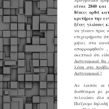
πραγματικό πρό
είναι 2840 και
θέσεις ορθά κα
κριτήριο την εν
ξένες γλώσσες κ
να γίνουν προς α
επιχειρήματα όπ
μήνες στα κανά
απορροφηθούν ,
σκεπτικό ότι εί
Αστυνομικοί θα 
λύση στο πρόβλ
Αστυνομικοί !
Αν λοιπόν οι θ
διαθέσιμοι με 
τελειώσει όλο 
Πιέζουμε δηλαδή
Δήμος Κοζάνης :
JUN
Αναμνηστικά
7