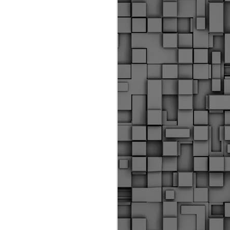
ύς αστυνομικούς, οι οποίοι έχουν
οβλεπόμενη εκπαίδευσή τους και
βουν καθήκοντα.
ιμασίας, ο Δήμος παρέλαβε τρία
 τα οποία θα χρησιμοποιούνται για
καθημερινές μετακινήσεις των
.
Δημοτική Αστυνομία
MAY
Θεσσαλονίκης:
25