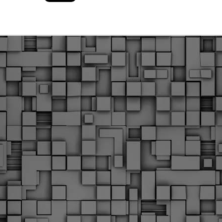
Φωτογραφικό ρεπορτάζ
εγάλες μέρες ζει ο "οργανισμός" της Δημοτικής Αστυνομίας!
α θυμίσουμε ότι κανονικές προσλήψεις στην Δημοτική
στυνομία έχουν να γίνουν από το 2010. Δεκαέξι ολόκληρα
ρόνια! Και βέβαια, ακόμη και με αυτές τις προσλήψεις, δεν
τάνουμε ούτε τα 2/3 των Δημοτικών Αστυνομικών που
πηρετούσαν το 2013 προ της κατάργησης της υπηρεσίας με
πόφαση του σημερινού πρωθυπουργού Κυριάκου Μητσοτάκη. Ας
ναι...
Δημοτική Αστυνομία Θεσσαλονίκης: Διμηνιαίος
AR
απολογισμός ελέγχων τήρησης νομοθεσίας
2
δεσποζόμενων Ζώων συντροφιάς
ον απολογισμό των δράσεων ελέγχου για τα ζώα συντροφιάς
ατά το δίμηνο Ιανουαρίου – Φεβρουαρίου 2026 παρουσιάζει η
ημοτική Αστυνομία Θεσσαλονίκης, με στόχο την προστασία των
ώων και την ομαλή συμβίωση στην πόλη.
ΣτΕ: Οριστική απόρριψη της επαναφοράς του 13ου
EB
και 14ου μισθού για τους δημοσίους υπαλλήλους
18