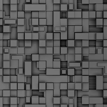
α
δ
α
Τ
ε
Π
ε
δ
F
►
F