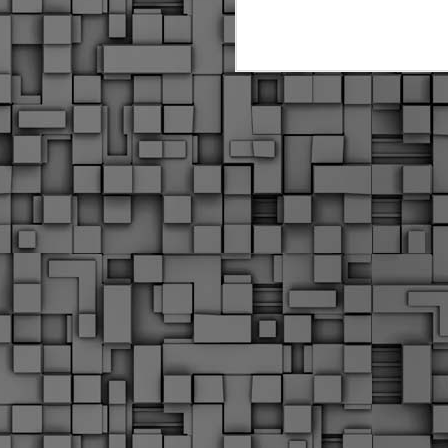
Μ
Ν
Α
χ
φ
υ
α
εί
M
Τ
κ
Δ
ζ
F