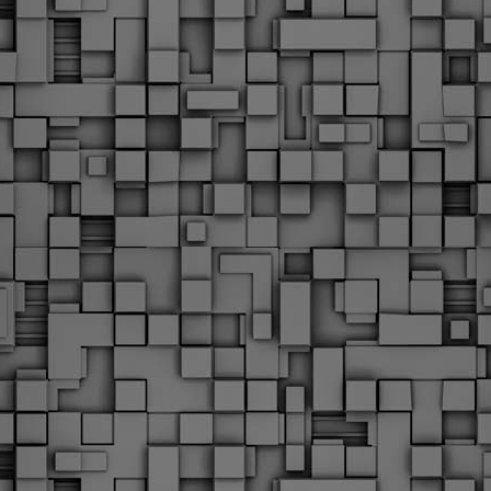
Με την απόφαση αυτή, το ΣτΕ απορρίπτει οριστικά τις
ξιώσεις των δημοσίων υπαλλήλων για επαναφορά των
ώρων, επικυρώνοντας την τρέχουσα κατάσταση παρά τις
ντιδράσεις της ΑΔΕΔΥ
ο ΣτΕ απέρριψε οριστικά την προσφυγή της ΑΔΕΔΥ και ενός
κπαιδευτικού για την επαναφορά των δώρων Χριστουγέννων,
άσχα και θερινής άδειας (13ος και 14ος μισθός) στους
ργαζόμενους του δημόσιου τομέα, κλείνοντας μια μακρά
ιαμάχη δεκαετιών που αφορούσε τις μνημονιακές περικοπές.
Εγγύκλιος ΥΠ.ΕΣ: Προκήρυξη 1Κ/2024 -
EB
Γνωστοποίηση έκδοσης οριστικών αποτελεσμάτων –
4
Παροχή οδηγιών.
 Δείτε/κατεβάστε την πολυαναμενόμενη εγκύκλιο του Υπ.
Με διαρροή 2 μέρες πριν την στάση εργασίας
EB
ενημερώνει το ΣτΕ για την απόρριψη της επαναφοράς
1