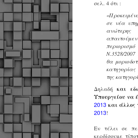
σελ. 4 ότι :
«Προκειμέν
Σ
σε νέα υπη
ε
ανώτερης
Δ
απαιτούμενα
α
Π
περιορισμό
Δ
M
Ν.3528/2007
θα μοριοδοτ
κατηγορίας
Δ
της κατηγορ
τ
έ
και εδ
Δηλαδή
Υπουργείου να έ
2013
και άλλος 
2013
!
M
Εν τέλει σε πε
κερδίσουμε τίπο