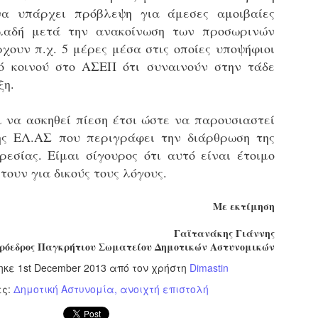
υνεχίζονται οι ορκωμοσίες των νέων Δημοτικών Αστυνομικών
να υπάρχει πρόβλεψη για άμεσες αμοιβαίες
ε δήμους της χώρας. Το Dimastin, αναζητεί σχετικό
ηλαδή μετά την ανακοίνωση των προσωρινών
ωτογραφικό υλικό στο διαδίκτυο και σας το παρουσιάζει σε
υτή την ανάρτηση. Επίσης, σας καλούμε, αν διαπιστώσετε ότι
χουν π.χ. 5 μέρες μέσα στις οποίες υποψήφιοι
ας έχουν "ξεφύγει" ορκωμοσίες, μπορείτε να στέλνετε το
ό κοινού στο ΑΣΕΠ ότι συναινούν στην τάδε
ωτογραφικό τους υλικό στο dimasthes@gmail.gr ώστε να το
ξη.
ημοσιεύουμε εδώ, άμεσα.
ι να ασκηθεί πίεση έτσι ώστε να παρουσιαστεί
Θεσσαλονίκη: Ορκίστηκαν οι 75 νέοι δημοτικοί
AR
ης ΕΛ.ΑΣ που περιγράφει την διάρθρωση της
αστυνομικοί – Τι τους ζήτησε ο Αγγελούδης
18
Ενισχύεται το έργο της δημοτικής αστυνομίας στο δήμο
ρεσίας. Είμαι σίγουρος ότι αυτό είναι έτοιμο
εσσαλονίκης καθώς το πρωί της Τετάρτης 18 Μαρτίου
ουν για δικούς τους λόγους.
ρκίστηκαν οι 75 νέοι δημοτικοί αστυνομικοί.
Με αυτούς, σε λίγους μήνες αποκτά ένα ισχυρό σώμα η
Με εκτίμηση
ημοτική αστυνομία. Θα είναι πιο κοντά στον πολίτη. Είχα την
υκαιρία να είμαι σήμερα στην ορκωμοσία τους.
Γαϊτανάκης Γιάννης
ρόεδρος Παγκρήτιου Σωματείου Δημοτικών Αστυνομικών
ηκε
1st December 2013
από τον χρήστη
Dimastin
Ξεκίνησαν εδώ και μια εβδομάδα οι αφίξεις των
AR
ες:
Δημοτική Αστυνομία
ανοιχτή επιστολή
νεοπροσληφθέντων Δημοτικών Αστυνομικών στους
17
δήμους και οι ορκωμοσίες τους - Πλήρες