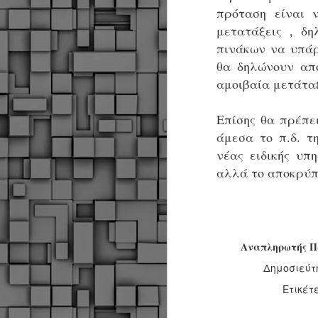
Σ
πρόταση είναι 
σ
μετατάξεις , δ
φ
α
πινάκων να υπάρ
μ
θα δηλώνουν απ
φ
αμοιβαία μετάτα
δ
Επίσης θα πρέπε
M
άμεσα το π.δ. τ
νέας ειδικής υπη
Θ
αλλά το αποκρύπτ
ο
«
δ
ε
Αναπληρωτής Π
Δημοσιεύτ
M
Ετικέτ