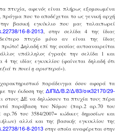
φέρεται να αντέδρασε
σύμφωνα με τις διατάξεις του
ύξησε κατά 1,36% τις θέσεις στάθμευσης για άτομα με
έντονα στην παρουσία των
Ν. 4830/2021.
ναπηρία. Δεκαεπτά εγκαταλελειμμένα οχήματα
τα πτυχία, αφενός είναι πλήρως εξομοιωμένα
ελεγκτών, με αποτέλεσμα να
πομακρύνθηκαν μέσα σε τρεις μήνες από τους δρόμους.
, πράγμα που το αποδέχεται το ως γενική αρχή
δημιουργηθεί ένταση στο
την βασική εγκύκλιο που μας ταλαιπωρεί
σημείο.
ε σταθερά βήματα και προσήλωση στο όραμα για μια πόλη
κ.22738/16-8-2013
ιο ανθρώπινη, λειτουργική και δίκαιη, ο Δήμος Σερρών
, στην σελίδα 4 της ίδιας
πιταχύνει την υλοποίηση του Σχεδίου Βιώσιμης Αστικής
δεύτερο πτυχίο μόνο αν είναι της ίδιας
ινητικότητας (ΣΒΑΚ).
 πρώτο! Δηλαδή επί της ουσίας αυτοαναιρείται
Δημοτική Αστυνομία Σερρών : Αυτόφορη διαδικασία
PR
και Διοικητικό πρόστιμο 3.000€ σε πολίτη για
ι άλλος υπάλληλος έγραψε την σελίδα 1 και
8
παράνομες κοπές δέντρων στην περιοχή Καλλιθέα
α 4 της ιδίας εγκυκλίου (φαίνεται δηλαδή ότι
ημοτική Αστυνομία και Τμήμα Πρασίνου του Δήμου Σερρών
δεξιά τι ποιεί η αριστερά
»
).
ετά από καταγγελία εντόπισαν άνδρα να κόβει παράνομα
έντρα στην Καλλιθέα
 χαρακτηριστικό παράδειγμα όσον αφορά τα
ε αποφασιστικότητα και άμεσα αντανακλαστικά
ΔΙΠΙΔ/Β.2/Δ/83/οικ32170/29-
 με την έκδοση της
ειτούργησαν οι υπηρεσίες του Δήμου Σερρών, βάζοντας
φρένο» σε περιστατικό καταστροφής αστικού πρασίνου.
ι στους ΔΕ να δηλώσουν τα πτυχία τους πέρα
υγκεκριμένα, την Τρίτη 7 Απριλίου 2026, μετά από αξιοποίηση
κατά παράβαση του Νόμου (παρ.2 αρ.70 του
χετικής καταγγελίας, πραγματοποιήθηκε συντονισμένη
2 αρ.76 του 3584/2007= κώδικες δημοσίων και
Εγκύκλιος ΥΠ.ΕΣ. με θέμα: «Παροχή οδηγιών
πιχείρηση από το Τμήμα Δημοτικής Αστυνομίας σε συνεργασία
AR
αναφορικά με το πρόγραμμα εισαγωγικής
λήλων) αλλά και της βασικής εγκυκλίου της
ε το Τμήμα Πρασίνου του Δήμου Σερρών.
29
εκπαίδευσης των διορισθέντος Δημοτικών
κ.22738/16-8-2013
στην οποία αναφέρεται στην
Αστυνομικών της προκήρυξης 1K/2024» - Στα