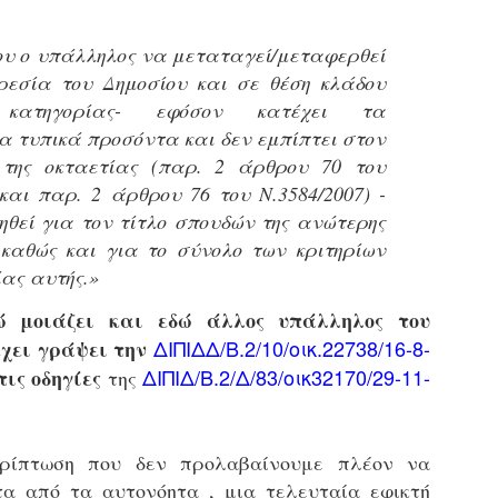
τμήματα δοκιμων Αστυφυλάκων Νάουσας, Γρεβενων
και Μουζακίου το 2ο μέρος της Θεωρητικής
εκπαίδευσης 4/5 - 31/5
ου ο υπάλληλος να μεταταγεί/μεταφερθεί
τη έκδοση εγκυκλιου οδηγιών σχετικά με το χρονοδιάγραμμα
ρεσία του Δημοσίου και σε θέση κλάδου
κπαίδευσης (θεωρητικής και πρακτικής) των νεοδιορισθέντων
 κατηγορίας- εφόσον κατέχει τα
.Α. της προκήρυξης 1Κ/2024, προχώρησε Τμήμα Εποπτείας
 τυπικά προσόντα και δεν εμπίπτει στον
νθρωπίνου Δυναμικού Δημοτικής Αστυνομίας, της Δ/νσης
ροσωπικού Τοπ. Αυτοδιοίκησης, της Γενικής Γραμματείας
 της οκταετίας (παρ. 2 άρθρου 70 του
ημόσιας Διοίκησης του Υπ. Εσωτερικών.
Δημοσιέυθηκε στο ΦΕΚ Β' 1682/26-03-2026 η
AR
 και παρ. 2 άρθρου 76 του Ν.3584/2007) -
Απόφαση 16458 με θέμα;: «Εισαγωγική Εκπαίδευση -
27
ηθεί για τον τίτλο σπουδών της ανώτερης
Επιμόρφωση του ειδικού ένστολου προσωπικού της
δημοτικής αστυνομίας»
 καθώς και για το σύνολο των κριτηρίων
ημοσιεύθηκε στο ΦΕΚ Β' 1682/26-03-2026 η Aπόφαση 16458 με
ίας αυτής.»
ίτλο: «Εισαγωγική Εκπαίδευση - Επιμόρφωση του ειδικού
νστολου προσωπικού της δημοτικής αστυνομίας».
ώ μοιάζει και εδώ άλλος υπάλληλος του
ΔΙΠΙΔΔ/Β.2/10/οικ.22738/16-8-
χει γράψει την
ΔΙΠΙΔ/Β.2/Δ/83/οικ32170/29-11-
τις οδηγίες
της
Φωτορεπορτάζ από τις ορκωμοσίες των
AR
νεοπροσληφθέντων Δημοτιοκών Αστυνομικών
ρίπτωση που δεν προλαβαίνουμε πλέον να
19
(ανανεώνεται συνεχώς)
τα από τα αυτονόητα , μια τελευταία εφικτή