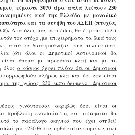
Το «πρόβλημα» είναι το ότι οι θέσεις
βλημα.
εκπαιδευμένους δημοτικο
 εμείς είμαστε 3070 άρα απλά λείπουν 230
ήδη ολοκληρώσει την πρ
τανεμημένες ανά την Ελλάδα με μοναδικό
είναι έτοιμοι να αναλά
τοπιότητα και τα συνήθη του ΑΣΕΠ (πτυχία,
Στο πλαίσιο της προετο
λπ).
Άρα όλες μας οι πιέσεις θα έπρεπε απλά
ολοκαίνουργια σκούτερ,
υτόν τον στόχο ,με επιχειρήματα τα δικά τους
τις περιπολίες και τις 
στελεχών της υπηρεσίας
ως αυτά τα διατυμπάνιζαν τους τελευταίους
λια (ότι όλοι οι Δημοτικοί Αστυνομικοί θα
 είναι άτομα με προσόντα κλπ) και με το
δη όλος
ο κόσμος ξέρει πλέον ότι οι Δημοτικοί
απορροφηθούν πλήρως κλπ και ότι δεν είναι
ημα της χώρας 230 εκπαιδευμένοι Δημοτικοί
έσεις γινόντουσαν ακριβώς όσοι είναι οι
μια πρόβλεψη εντοπιότητας και αυτόματα θα
αυτό το παράλογο σκηνικό που έχει στηθεί!
 απλά για +230 θέσεις ορθά κατανεμημένες ανά
Απολογισμός των
Δημοτική Αστυνομία
JUN
JUN
ελέγχων σε ιδιοκτήτες
Θεσσαλονίκης: Ένταση
4
4