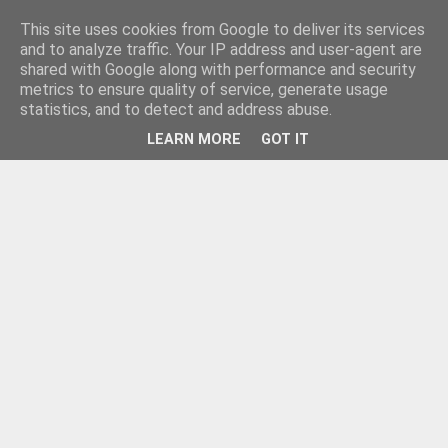
This site uses cookies from Google to deliver its services
and to analyze traffic. Your IP address and user-agent are
shared with Google along with performance and security
metrics to ensure quality of service, generate usage
statistics, and to detect and address abuse.
LEARN MORE
GOT IT