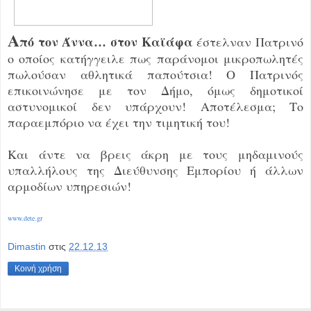
Α
πό τον Άννα… στον Καϊάφα
έστελναν Πατρινό
ο οποίος κατήγγειλε πως παράνομοι μικροπωλητές
πωλούσαν αθλητικά παπούτσια! Ο Πατρινός
επικοινώνησε με τον Δήμο, όμως δημοτικοί
αστυνομικοί δεν υπάρχουν! Αποτέλεσμα; Το
παραεμπόριο να έχει την τιμητική του!
Και άντε να βρεις άκρη με τους μηδαμινούς
υπαλλήλους της Διεύθυνσης Εμπορίου ή άλλων
αρμοδίων υπηρεσιών!
www.dete.gr
Dimastin
στις
22.12.13
Κοινή χρήση