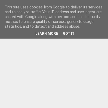
This site uses cookies from Google to deliver its services
and to analyze traffic. Your IP address and user-agent are
shared with Google along with performance and security
metrics to ensure quality of service, generate usage
statistics, and to detect and address abuse.
LEARN MORE
GOT IT