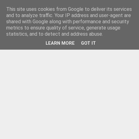
This site uses cookies from Google to deliver its services
and to analyze traffic. Your IP address and user-agent are
shared with Google along with performance and security
metrics to ensure quality of service, generate usage
statistics, and to detect and address abuse.
LEARN MORE
GOT IT