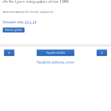
ότι θα έχουν αποχωρήσει άλλοι 1.000.
Πηγή:www.capital.gr (Του Σπύρου Δημητρέλη)
Dimastin
στις
14.1.14
Κοινή χρήση
‹
›
Αρχική σελίδα
Προβολή έκδοσης ιστού