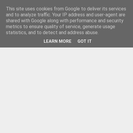
This site uses cookies from Google to deliver its services
and to analyze traffic. Your IP address and user-agent are
shared with Google along with performance and security
metrics to ensure quality of service, generate usage
statistics, and to detect and address abuse.
LEARN MORE
GOT IT