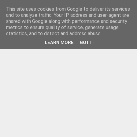
This site uses cookies from Google to deliver its services
and to analyze traffic. Your IP address and user-agent are
shared with Google along with performance and security
metrics to ensure quality of service, generate usage
statistics, and to detect and address abuse.
LEARN MORE
GOT IT