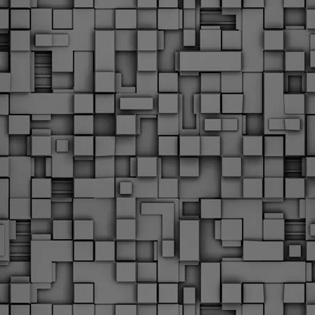
υνεχίζονται οι ορκωμοσίες των νέων Δημοτικών Αστυνομικών
ε δήμους της χώρας. Το Dimastin, αναζητεί σχετικό
ωτογραφικό υλικό στο διαδίκτυο και σας το παρουσιάζει σε
υτή την ανάρτηση. Επίσης, σας καλούμε, αν διαπιστώσετε ότι
ας έχουν "ξεφύγει" ορκωμοσίες, μπορείτε να στέλνετε το
ωτογραφικό τους υλικό στο dimasthes@gmail.gr ώστε να το
ημοσιεύουμε εδώ, άμεσα.
Θεσσαλονίκη: Ορκίστηκαν οι 75 νέοι δημοτικοί
AR
αστυνομικοί – Τι τους ζήτησε ο Αγγελούδης
18
Ενισχύεται το έργο της δημοτικής αστυνομίας στο δήμο
εσσαλονίκης καθώς το πρωί της Τετάρτης 18 Μαρτίου
ρκίστηκαν οι 75 νέοι δημοτικοί αστυνομικοί.
Με αυτούς, σε λίγους μήνες αποκτά ένα ισχυρό σώμα η
ημοτική αστυνομία. Θα είναι πιο κοντά στον πολίτη. Είχα την
υκαιρία να είμαι σήμερα στην ορκωμοσία τους.
Ξεκίνησαν εδώ και μια εβδομάδα οι αφίξεις των
AR
νεοπροσληφθέντων Δημοτικών Αστυνομικών στους
17
δήμους και οι ορκωμοσίες τους - Πλήρες