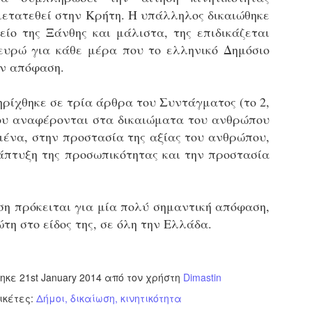
εκπαιδευμένους δημοτικο
μετατεθεί στην Κρήτη. Η υπάλληλος δικαιώθηκε
ήδη ολοκληρώσει την πρ
είο της Ξάνθης και μάλιστα, της επιδικάζεται
είναι έτοιμοι να αναλά
ευρώ για κάθε μέρα που το ελληνικό Δημόσιο
Στο πλαίσιο της προετο
ην απόφαση.
ολοκαίνουργια σκούτερ,
τις περιπολίες και τις 
ηρίχθηκε σε τρία άρθρα του Συντάγματος (το 2,
στελεχών της υπηρεσίας
 που αναφέρονται στα δικαιώματα του ανθρώπου
μένα, στην προστασία της αξίας του ανθρώπου,
άπτυξη της προσωπικότητας και την προστασία
ση πρόκειται για μία πολύ σημαντική απόφαση,
ώτη στο είδος της, σε όλη την Ελλάδα.
τηκε
21st January 2014
από τον χρήστη
Dimastin
ικέτες:
Απολογισμός των
Δήμοι
δικαίωση
κινητικότητα
Δημοτική Αστυνομία
JUN
JUN
ελέγχων σε ιδιοκτήτες
Θεσσαλονίκης: Ένταση
4
4