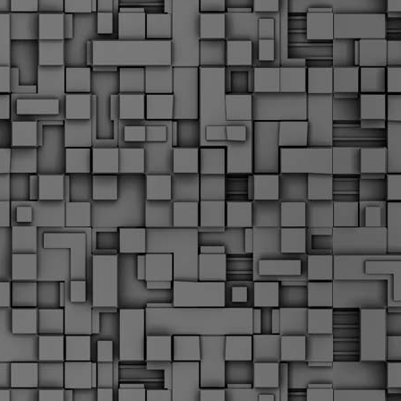
Μ
Ν
Α
χ
φ
υ
α
εί
M
Τ
κ
Δ
ζ
F