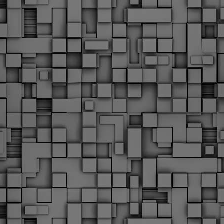
Με την απόφαση αυτή, το ΣτΕ απορρίπτει οριστικά τις
ξιώσεις των δημοσίων υπαλλήλων για επαναφορά των
ώρων, επικυρώνοντας την τρέχουσα κατάσταση παρά τις
ντιδράσεις της ΑΔΕΔΥ
ο ΣτΕ απέρριψε οριστικά την προσφυγή της ΑΔΕΔΥ και ενός
κπαιδευτικού για την επαναφορά των δώρων Χριστουγέννων,
άσχα και θερινής άδειας (13ος και 14ος μισθός) στους
ργαζόμενους του δημόσιου τομέα, κλείνοντας μια μακρά
ιαμάχη δεκαετιών που αφορούσε τις μνημονιακές περικοπές.
Εγγύκλιος ΥΠ.ΕΣ: Προκήρυξη 1Κ/2024 -
EB
Γνωστοποίηση έκδοσης οριστικών αποτελεσμάτων –
4
Παροχή οδηγιών.
 Δείτε/κατεβάστε την πολυαναμενόμενη εγκύκλιο του Υπ.
Με διαρροή 2 μέρες πριν την στάση εργασίας
EB
ενημερώνει το ΣτΕ για την απόρριψη της επαναφοράς
1