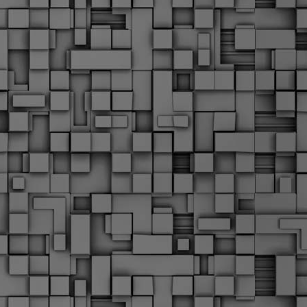
Σ
σ
φ
α
μ
φ
δ
M
Θ
ο
«
δ
ε
M