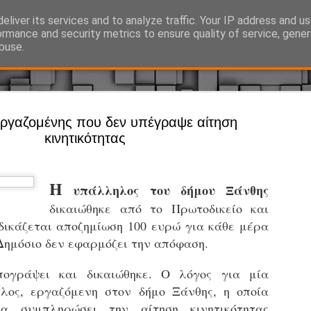
eliver its services and to analyze traffic. Your IP address and u
Ό, τι συμβαίνει γύρω από τη Δημοτική Αστυνομία, την τοπική αυτ
ormance and security metrics to ensure quality of service, gene
buse.
Άργος - Δη
εργαζομένης που δεν υπέγραψε αίτηση
JUL
κινητικότητας
Με σκούτε
29
προσωπικό
αρμοδιότη
Η
υπάλληλος του δήμου Ξάνθης
Ξεκινά επίσημα η λειτο
δικαιώθηκε από το Πρωτοδικείο και
ιδικάζεται αποζημίωση 100 ευρώ για κάθε μέρα
Η Δημοτική Αστυνομία σ
καθώς από την 1η Αυγού
Δημόσιο δεν εφαρμόζει την απόφαση.
επιχειρησιακή λειτουργ
παρουσία του Δήμου στου
ογράψει και δικαιώθηκε. Ο λόγος για μία
χώρους.
λος, εργαζόμενη στον δήμο Ξάνθης, η οποία
α συμπληρώσει την αίτηση κινητικότητας
Η νέα υπηρεσία θα στε