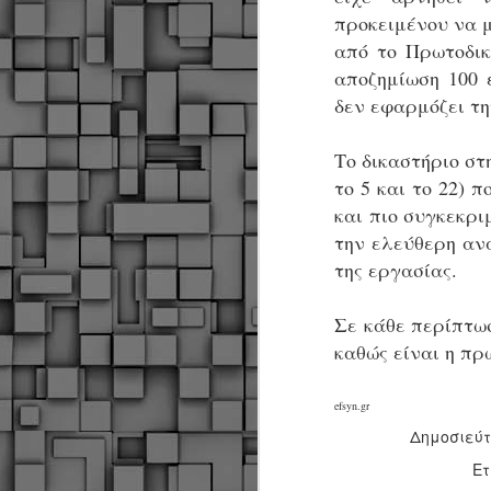
προκειμένου να 
από το Πρωτοδικ
αποζημίωση 100 
δεν εφαρμόζει τ
Το δικαστήριο στ
το 5 και το 22)
και πιο συγκεκρι
την ελεύθερη αν
της εργασίας.
Σε κάθε περίπτω
καθώς είναι η πρ
efsyn.gr
Δημοσιεύ
Δήμος Κοζάνης :
Ετ
JUN
Αναμνηστικά
7