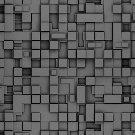
Φωτογραφικό ρεπορτάζ
εγάλες μέρες ζει ο "οργανισμός" της Δημοτικής Αστυνομίας!
α θυμίσουμε ότι κανονικές προσλήψεις στην Δημοτική
στυνομία έχουν να γίνουν από το 2010. Δεκαέξι ολόκληρα
ρόνια! Και βέβαια, ακόμη και με αυτές τις προσλήψεις, δεν
τάνουμε ούτε τα 2/3 των Δημοτικών Αστυνομικών που
πηρετούσαν το 2013 προ της κατάργησης της υπηρεσίας με
πόφαση του σημερινού πρωθυπουργού Κυριάκου Μητσοτάκη. Ας
ναι...
Δημοτική Αστυνομία Θεσσαλονίκης: Διμηνιαίος
AR
απολογισμός ελέγχων τήρησης νομοθεσίας
2
δεσποζόμενων Ζώων συντροφιάς
ον απολογισμό των δράσεων ελέγχου για τα ζώα συντροφιάς
ατά το δίμηνο Ιανουαρίου – Φεβρουαρίου 2026 παρουσιάζει η
ημοτική Αστυνομία Θεσσαλονίκης, με στόχο την προστασία των
ώων και την ομαλή συμβίωση στην πόλη.
ΣτΕ: Οριστική απόρριψη της επαναφοράς του 13ου
EB
και 14ου μισθού για τους δημοσίους υπαλλήλους
18