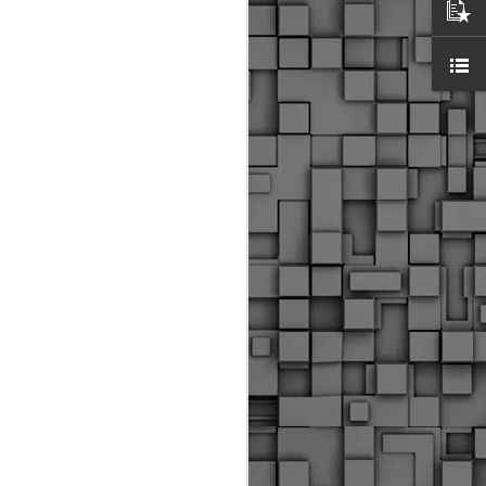
ύς αστυνομικούς, οι οποίοι έχουν
οβλεπόμενη εκπαίδευσή τους και
βουν καθήκοντα.
ιμασίας, ο Δήμος παρέλαβε τρία
 τα οποία θα χρησιμοποιούνται για
καθημερινές μετακινήσεις των
.
Δημοτική Αστυνομία
MAY
Θεσσαλονίκης:
25