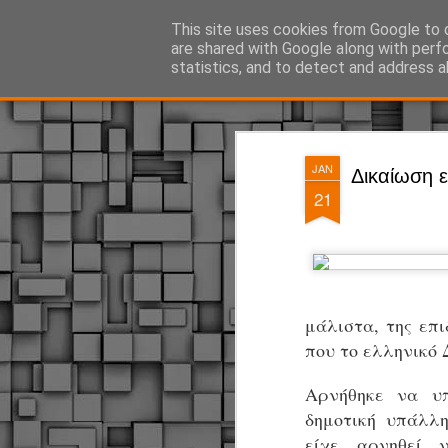
ΔΗΜΟΤΙΚΗ ΑΣΤΥΝΟΜΙΑ, τα νέα!
This site uses cookies from Google to d
are shared with Google along with perf
statistics, and to detect and address a
Magazine
Pages
JAN
Δικαίωση 
21
μάλιστα, της επ
που το ελληνικό 
Αρνήθηκε να υπ
δημοτική υπάλλη
είχε αρνηθεί ν