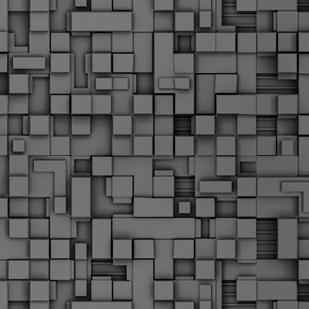
α
δ
α
Τ
ε
Π
ε
δ
F
►
F