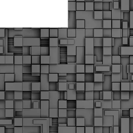
Διοικητικά πρόστιμα
ύψους 11.350€ σε
εργολάβους για
παραβάσεις σε έργα
Ο.Κ.Ω
Η Δημοτική Αστυνομία
Θεσσαλονίκης βεβαίωσε κατά
τις προηγούμενες ημέρες
πρόστιμα για 11 διοικητικές
παραβάσεις που έλαβαν
χώρα κατά τη διάρκεια
εργασιών από εργολαβικά
συνεργεία και οι οποίες
αφορούσαν εκτέλεση
εργασιών χωρίς νόμιμη
σήμανση και στην απόθεση
υλικών – εργαλείων εκτός του
προβλεπόμενου εργοταξίου.