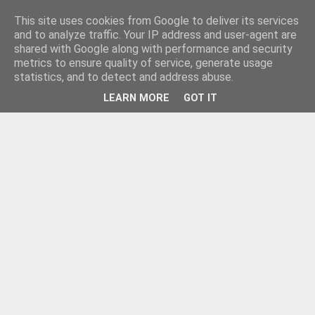
This site uses cookies from Google to deliver its services
and to analyze traffic. Your IP address and user-agent are
shared with Google along with performance and security
metrics to ensure quality of service, generate usage
statistics, and to detect and address abuse.
LEARN MORE
GOT IT