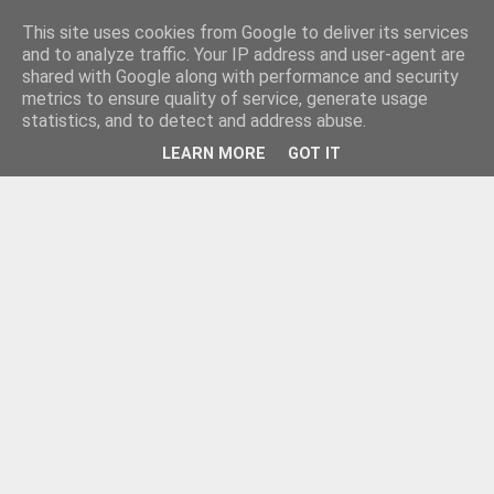
This site uses cookies from Google to deliver its services
and to analyze traffic. Your IP address and user-agent are
shared with Google along with performance and security
metrics to ensure quality of service, generate usage
statistics, and to detect and address abuse.
LEARN MORE
GOT IT