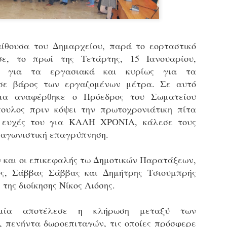
υνεχίζονται οι ορκωμοσίες των νέων Δημοτικών Αστυνομικών
ε δήμους της χώρας. Το Dimastin, αναζητεί σχετικό
ωτογραφικό υλικό στο διαδίκτυο και σας το παρουσιάζει σε
υτή την ανάρτηση. Επίσης, σας καλούμε, αν διαπιστώσετε ότι
ας έχουν "ξεφύγει" ορκωμοσίες, μπορείτε να στέλνετε το
ίθουσα του Δημαρχείου, παρά το εορταστικό
ωτογραφικό τους υλικό στο dimasthes@gmail.gr ώστε να το
σε, το πρωί της Τετάρτης, 15 Ιανουαρίου,
ημοσιεύουμε εδώ, άμεσα.
ς, για τα εργασιακά και κυρίως για τα
σε βάρος των εργαζομένων μέτρα. Σε αυτό
Θεσσαλονίκη: Ορκίστηκαν οι 75 νέοι δημοτικοί
AR
μα αναφέρθηκε ο Πρόεδρος του Σωματείου
αστυνομικοί – Τι τους ζήτησε ο Αγγελούδης
18
Ενισχύεται το έργο της δημοτικής αστυνομίας στο δήμο
ουλος πριν κόψει την πρωτοχρονιάτικη πίτα
εσσαλονίκης καθώς το πρωί της Τετάρτης 18 Μαρτίου
ς ευχές του για ΚΑΛΗ ΧΡΟΝΙΑ, κάλεσε τους
ρκίστηκαν οι 75 νέοι δημοτικοί αστυνομικοί.
 αγωνιστική επαγρύπνηση.
Με αυτούς, σε λίγους μήνες αποκτά ένα ισχυρό σώμα η
ημοτική αστυνομία. Θα είναι πιο κοντά στον πολίτη. Είχα την
 και οι επικεφαλής τω Δημοτικών Παρατάξεων,
υκαιρία να είμαι σήμερα στην ορκωμοσία τους.
ς, Σάββας Σάββας και Δημήτρης Τσιουμπρής
της διοίκησης Νίκος Λιόσης.
Ξεκίνησαν εδώ και μια εβδομάδα οι αφίξεις των
AR
τομία αποτέλεσε η κλήρωση μεταξύ των
νεοπροσληφθέντων Δημοτικών Αστυνομικών στους
17
δήμους και οι ορκωμοσίες τους - Πλήρες
 πενήντα δωροεπιταγών, τις οποίες πρόσφερε