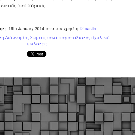
Φωτογραφικό ρεπορτάζ
 δικούς του πόρους.
εγάλες μέρες ζει ο "οργανισμός" της Δημοτικής Αστυνομίας!
α θυμίσουμε ότι κανονικές προσλήψεις στην Δημοτική
στυνομία έχουν να γίνουν από το 2010. Δεκαέξι ολόκληρα
ρόνια! Και βέβαια, ακόμη και με αυτές τις προσλήψεις, δεν
τηκε
19th January 2014
από τον χρήστη
Dimastin
τάνουμε ούτε τα 2/3 των Δημοτικών Αστυνομικών που
πηρετούσαν το 2013 προ της κατάργησης της υπηρεσίας με
κή Αστυνομία
Σωματειακά-παραταξιακά
σχολικοί
πόφαση του σημερινού πρωθυπουργού Κυριάκου Μητσοτάκη. Ας
φύλακες
ναι...
Δημοτική Αστυνομία Θεσσαλονίκης: Διμηνιαίος
AR
απολογισμός ελέγχων τήρησης νομοθεσίας
2
δεσποζόμενων Ζώων συντροφιάς
ον απολογισμό των δράσεων ελέγχου για τα ζώα συντροφιάς
ατά το δίμηνο Ιανουαρίου – Φεβρουαρίου 2026 παρουσιάζει η
ημοτική Αστυνομία Θεσσαλονίκης, με στόχο την προστασία των
ώων και την ομαλή συμβίωση στην πόλη.
ΣτΕ: Οριστική απόρριψη της επαναφοράς του 13ου
EB
και 14ου μισθού για τους δημοσίους υπαλλήλους
18