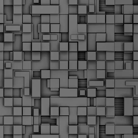
α
δ
α
Τ
ε
Π
ε
δ
F
►
F