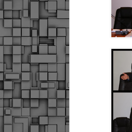
Δήμος Κοζάνης :
JUN
Αναμνηστικά
7