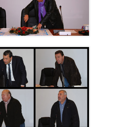
εκπαιδευμένους δημοτικο
ήδη ολοκληρώσει την πρ
είναι έτοιμοι να αναλά
Στο πλαίσιο της προετο
ολοκαίνουργια σκούτερ,
τις περιπολίες και τις 
στελεχών της υπηρεσίας
Απολογισμός των
Δημοτική Αστυνομία
JUN
JUN
ελέγχων σε ιδιοκτήτες
Θεσσαλονίκης: Ένταση
4
4