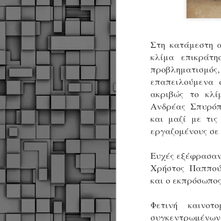
Σ
σ
φ
α
μ
Στη κατάμεστη α
φ
κλίμα επικράτη
δ
προβληματισμό
επαπειλούμενα 
M
ακριβώς το κλί
Ανδρέας Σπυρόπ
Θ
και μαζί με τι
ο
εργαζομένους σε
«
δ
Ευχές εξέφρασαν
ε
Χρήστος Παππού
και ο εκπρόσωπος 
M
Φετινή καινο
συγκεντρωμένων,