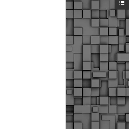
ύς αστυνομικούς, οι οποίοι έχουν
οβλεπόμενη εκπαίδευσή τους και
βουν καθήκοντα.
ιμασίας, ο Δήμος παρέλαβε τρία
 τα οποία θα χρησιμοποιούνται για
καθημερινές μετακινήσεις των
.
Δημοτική Αστυνομία
MAY
Θεσσαλονίκης:
25