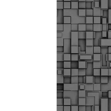
Διοικητικά πρόστιμα
ύψους 11.350€ σε
εργολάβους για
παραβάσεις σε έργα
Ο.Κ.Ω
Η Δημοτική Αστυνομία
Θεσσαλονίκης βεβαίωσε κατά
τις προηγούμενες ημέρες
πρόστιμα για 11 διοικητικές
παραβάσεις που έλαβαν
χώρα κατά τη διάρκεια
εργασιών από εργολαβικά
συνεργεία και οι οποίες
αφορούσαν εκτέλεση
εργασιών χωρίς νόμιμη
σήμανση και στην απόθεση
υλικών – εργαλείων εκτός του
προβλεπόμενου εργοταξίου.