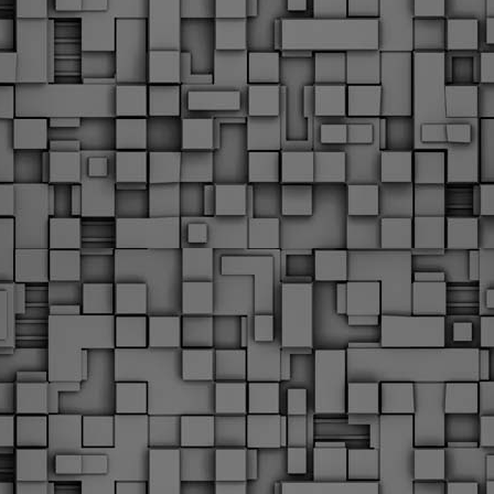
Με την απόφαση αυτή, το ΣτΕ απορρίπτει οριστικά τις
ξιώσεις των δημοσίων υπαλλήλων για επαναφορά των
ώρων, επικυρώνοντας την τρέχουσα κατάσταση παρά τις
ντιδράσεις της ΑΔΕΔΥ
ο ΣτΕ απέρριψε οριστικά την προσφυγή της ΑΔΕΔΥ και ενός
κπαιδευτικού για την επαναφορά των δώρων Χριστουγέννων,
άσχα και θερινής άδειας (13ος και 14ος μισθός) στους
ργαζόμενους του δημόσιου τομέα, κλείνοντας μια μακρά
ιαμάχη δεκαετιών που αφορούσε τις μνημονιακές περικοπές.
Εγγύκλιος ΥΠ.ΕΣ: Προκήρυξη 1Κ/2024 -
EB
Γνωστοποίηση έκδοσης οριστικών αποτελεσμάτων –
4
Παροχή οδηγιών.
 Δείτε/κατεβάστε την πολυαναμενόμενη εγκύκλιο του Υπ.
Με διαρροή 2 μέρες πριν την στάση εργασίας
EB
ενημερώνει το ΣτΕ για την απόρριψη της επαναφοράς
1