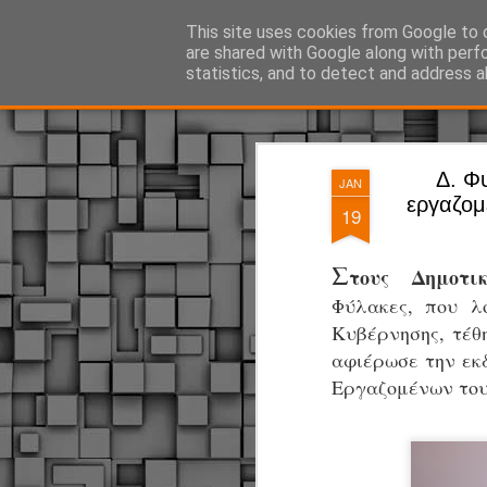
ΔΗΜΟΤΙΚΗ ΑΣΤΥΝΟΜΙΑ, τα νέα!
This site uses cookies from Google to d
are shared with Google along with perf
statistics, and to detect and address a
Magazine
Pages
Δ. Φ
JAN
εργαζομέ
19
Σ
τους Δημοτικ
Φύλακες, που λ
Κυβέρνησης, τέθη
αφιέρωσε την εκδ
Εργαζομένων του