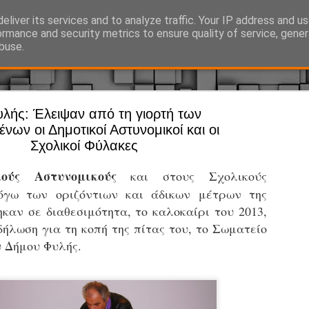
eliver its services and to analyze traffic. Your IP address and u
Ό, τι συμβαίνει γύρω από τη Δημοτική Αστυνομία, την τοπική αυτ
ormance and security metrics to ensure quality of service, gene
buse.
υλής: Έλειψαν από τη γιορτή των
Άργος - Δη
JUL
νων οι Δημοτικοί Αστυνομικοί και οι
Με σκούτε
29
Σχολικοί Φύλακες
προσωπικό
ούς Αστυνομικούς
και στους Σχολικούς
αρμοδιότη
όγω των οριζόντιων και άδικων μέτρων της
Ξεκινά επίσημα η λειτο
καν σε διαθεσιμότητα, το καλοκαίρι του 2013,
Η Δημοτική Αστυνομία σ
ήλωση για τη κοπή της πίτας του, το Σωματείο
καθώς από την 1η Αυγού
 Δήμου Φυλής.
επιχειρησιακή λειτουργ
παρουσία του Δήμου στου
χώρους.
Η νέα υπηρεσία θα στε