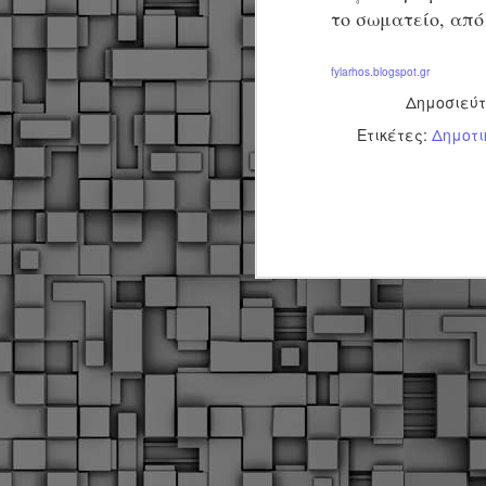
το σωματείο, από
Μ
Ν
Α
fylarhos.blogspot.gr
χ
Δημοσιεύ
φ
υ
Ετικέτες:
Δημοτι
α
εί
M
Τ
κ
Δ
ζ
F