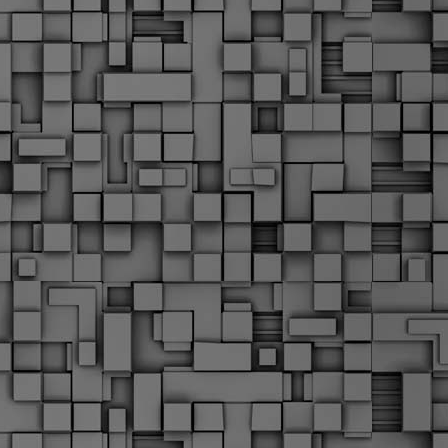
Σ
σ
φ
α
μ
φ
δ
M
Θ
ο
«
δ
ε
M