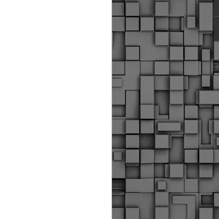
ύς αστυνομικούς, οι οποίοι έχουν
οβλεπόμενη εκπαίδευσή τους και
βουν καθήκοντα.
ιμασίας, ο Δήμος παρέλαβε τρία
 τα οποία θα χρησιμοποιούνται για
καθημερινές μετακινήσεις των
.
Δημοτική Αστυνομία
MAY
Θεσσαλονίκης:
25