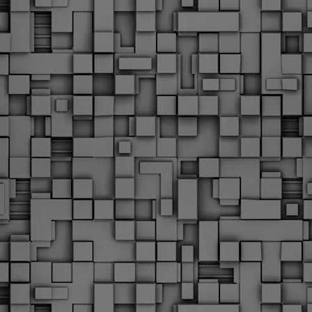
Με την απόφαση αυτή, το ΣτΕ απορρίπτει οριστικά τις
ξιώσεις των δημοσίων υπαλλήλων για επαναφορά των
ώρων, επικυρώνοντας την τρέχουσα κατάσταση παρά τις
ντιδράσεις της ΑΔΕΔΥ
ο ΣτΕ απέρριψε οριστικά την προσφυγή της ΑΔΕΔΥ και ενός
κπαιδευτικού για την επαναφορά των δώρων Χριστουγέννων,
άσχα και θερινής άδειας (13ος και 14ος μισθός) στους
ργαζόμενους του δημόσιου τομέα, κλείνοντας μια μακρά
ιαμάχη δεκαετιών που αφορούσε τις μνημονιακές περικοπές.
Εγγύκλιος ΥΠ.ΕΣ: Προκήρυξη 1Κ/2024 -
EB
Γνωστοποίηση έκδοσης οριστικών αποτελεσμάτων –
4
Παροχή οδηγιών.
 Δείτε/κατεβάστε την πολυαναμενόμενη εγκύκλιο του Υπ.
Με διαρροή 2 μέρες πριν την στάση εργασίας
EB
ενημερώνει το ΣτΕ για την απόρριψη της επαναφοράς
1