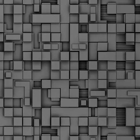
Μ
Ν
Α
χ
φ
υ
α
εί
M
Τ
κ
Δ
ζ
F