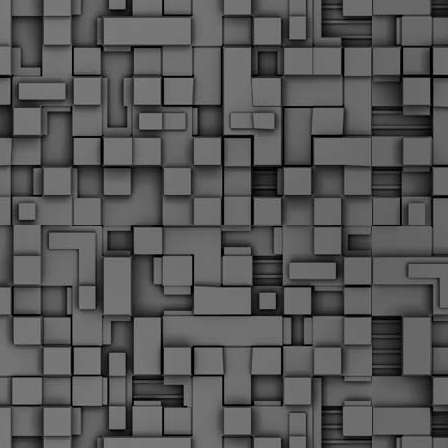
α
δ
α
Τ
ε
Π
ε
δ
F
►
F