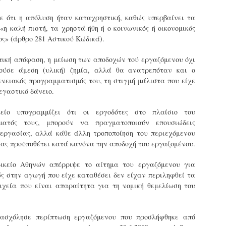
εκπαιδευμένους δημοτικο
ήδη ολοκληρώσει την πρ
νε ότι η απόλυση ήταν καταχρηστική, καθώς υπερβαίνει τα
είναι έτοιμοι να αναλά
«η καλή πιστή, τα χρηστά ήθη ή ο κοινωνικός ή οικονομικός
ος» (άρθρο 281 Αστικού Κώδικά).
Στο πλαίσιο της προετο
ολοκαίνουργια σκούτερ,
τική απόφαση, η μείωση των αποδοχών τού εργαζόμενου όχι
τις περιπολίες και τις 
ούσε άμεση (υλική) ζημία, αλλά θα ανατρεπόταν και ο
στελεχών της υπηρεσίας
γενειακός προγραμματισμός του, τη στιγμή μάλιστα που είχε
εγαστικό δάνειο.
είο υπογραμμίζει ότι οι εργοδότες στο πλαίσιο του
ώματός τους, μπορούν να πραγματοποιούν επουσιώδεις
εργασίας, αλλά κάθε άλλη τροποποίηση του περιεχόμενου
ας προϋποθέτει κατά κανόνα την αποδοχή του εργαζομένου.
δικείο Αθηνών απέρριψε το αίτημα του εργαζόμενου για
ς στην αγωγή που είχε καταθέσει δεν είχαν περιληφθεί τα
ιχεία που είναι απαραίτητα για τη νομική θεμελίωση του
Απολογισμός των
Δημοτική Αστυνομία
πασχόλησε περίπτωση εργαζόμενου που προσλήφθηκε από
JUN
JUN
ελέγχων σε ιδιοκτήτες
Θεσσαλονίκης: Ένταση
4
4