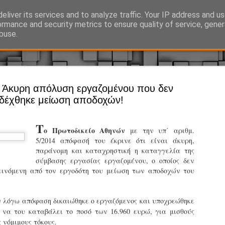
eliver its services and to analyze traffic. Your IP address and u
Ό, τι συμβαίνει γύρω από τη Δημοτική Αστυνομία, την τοπική αυτ
ormance and security metrics to ensure quality of service, gene
buse.
Άργος - Δη
: Άκυρη απόλυση εργαζομένου που δεν
JUL
δέχθηκε μείωση αποδοχών!
Με σκούτε
29
προσωπικό
Τ
αρμοδιότη
ο Πρωτοδικείο Αθηνών
με την υπ΄ αριθμ.
5/2014 απόφασή του έκρινε ότι είναι άκυρη,
Ξεκινά επίσημα η λειτο
παράνομη και καταχρηστική η καταγγελία της
σύμβασης εργασίας εργαζομένου, ο οποίος δεν
Η Δημοτική Αστυνομία σ
εινόμενη από τον εργοδότη του μείωση των αποδοχών του
καθώς από την 1η Αυγού
επιχειρησιακή λειτουργ
παρουσία του Δήμου στου
ν λόγω απόφαση δικαιώθηκε ο εργαζόμενος και υποχρεώθηκε
χώρους.
α να του καταβάλει το ποσό των 16.960 ευρώ, για μισθούς
 νόμιμους τόκους.
Η νέα υπηρεσία θα στε