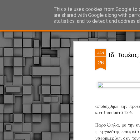
ΔΗΜΟΤΙΚΗ ΑΣΤΥΝΟΜΙΑ, τα νέα!
This site uses cookies from Google to d
are shared with Google along with perf
statistics, and to detect and address a
Magazine
Pages
JAN
Ιδ. Τομέας
26
αποδέχθηκε την προτ
κατά ποσοστό 15%.
Παράλληλα, με την ε
η εργοδότης εταιρεί
υπερημερίας, συν τους