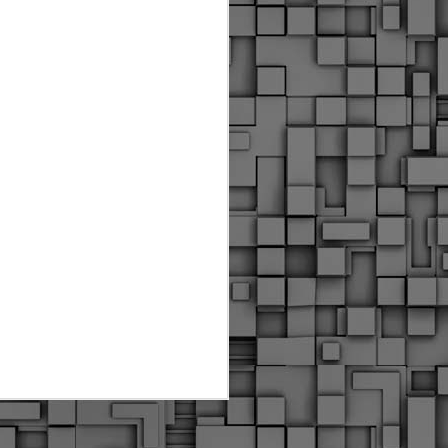
Διοικητικά πρόστιμα
ύψους 11.350€ σε
εργολάβους για
παραβάσεις σε έργα
Ο.Κ.Ω
Η Δημοτική Αστυνομία
Θεσσαλονίκης βεβαίωσε κατά
τις προηγούμενες ημέρες
πρόστιμα για 11 διοικητικές
παραβάσεις που έλαβαν
χώρα κατά τη διάρκεια
εργασιών από εργολαβικά
συνεργεία και οι οποίες
αφορούσαν εκτέλεση
εργασιών χωρίς νόμιμη
σήμανση και στην απόθεση
υλικών – εργαλείων εκτός του
προβλεπόμενου εργοταξίου.