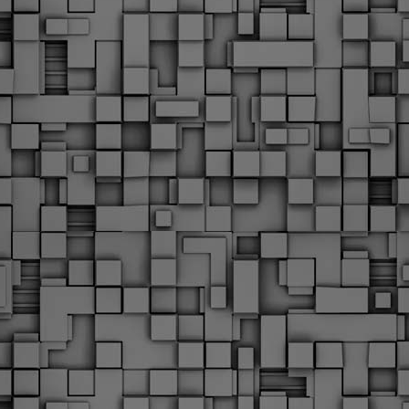
Φωτογραφικό ρεπορτάζ
εγάλες μέρες ζει ο "οργανισμός" της Δημοτικής Αστυνομίας!
α θυμίσουμε ότι κανονικές προσλήψεις στην Δημοτική
στυνομία έχουν να γίνουν από το 2010. Δεκαέξι ολόκληρα
ρόνια! Και βέβαια, ακόμη και με αυτές τις προσλήψεις, δεν
τάνουμε ούτε τα 2/3 των Δημοτικών Αστυνομικών που
πηρετούσαν το 2013 προ της κατάργησης της υπηρεσίας με
πόφαση του σημερινού πρωθυπουργού Κυριάκου Μητσοτάκη. Ας
ναι...
Δημοτική Αστυνομία Θεσσαλονίκης: Διμηνιαίος
AR
απολογισμός ελέγχων τήρησης νομοθεσίας
2
δεσποζόμενων Ζώων συντροφιάς
ον απολογισμό των δράσεων ελέγχου για τα ζώα συντροφιάς
ατά το δίμηνο Ιανουαρίου – Φεβρουαρίου 2026 παρουσιάζει η
ημοτική Αστυνομία Θεσσαλονίκης, με στόχο την προστασία των
ώων και την ομαλή συμβίωση στην πόλη.
ΣτΕ: Οριστική απόρριψη της επαναφοράς του 13ου
EB
και 14ου μισθού για τους δημοσίους υπαλλήλους
18