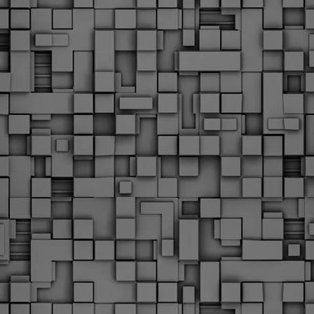
υνεχίζονται οι ορκωμοσίες των νέων Δημοτικών Αστυνομικών
ε δήμους της χώρας. Το Dimastin, αναζητεί σχετικό
ωτογραφικό υλικό στο διαδίκτυο και σας το παρουσιάζει σε
υτή την ανάρτηση. Επίσης, σας καλούμε, αν διαπιστώσετε ότι
ας έχουν "ξεφύγει" ορκωμοσίες, μπορείτε να στέλνετε το
ωτογραφικό τους υλικό στο dimasthes@gmail.gr ώστε να το
ημοσιεύουμε εδώ, άμεσα.
Θεσσαλονίκη: Ορκίστηκαν οι 75 νέοι δημοτικοί
AR
αστυνομικοί – Τι τους ζήτησε ο Αγγελούδης
18
Ενισχύεται το έργο της δημοτικής αστυνομίας στο δήμο
εσσαλονίκης καθώς το πρωί της Τετάρτης 18 Μαρτίου
ρκίστηκαν οι 75 νέοι δημοτικοί αστυνομικοί.
Με αυτούς, σε λίγους μήνες αποκτά ένα ισχυρό σώμα η
ημοτική αστυνομία. Θα είναι πιο κοντά στον πολίτη. Είχα την
υκαιρία να είμαι σήμερα στην ορκωμοσία τους.
Ξεκίνησαν εδώ και μια εβδομάδα οι αφίξεις των
AR
νεοπροσληφθέντων Δημοτικών Αστυνομικών στους
17
δήμους και οι ορκωμοσίες τους - Πλήρες