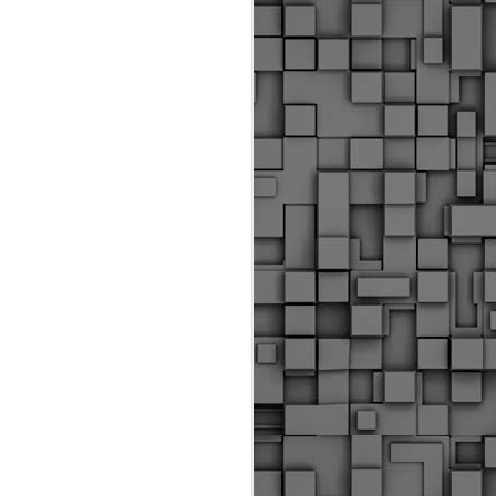
ύς αστυνομικούς, οι οποίοι έχουν
οβλεπόμενη εκπαίδευσή τους και
βουν καθήκοντα.
ιμασίας, ο Δήμος παρέλαβε τρία
 τα οποία θα χρησιμοποιούνται για
καθημερινές μετακινήσεις των
.
Δημοτική Αστυνομία
MAY
Θεσσαλονίκης:
25