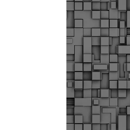
Διοικητικά πρόστιμα
ύψους 11.350€ σε
εργολάβους για
παραβάσεις σε έργα
Ο.Κ.Ω
Η Δημοτική Αστυνομία
Θεσσαλονίκης βεβαίωσε κατά
τις προηγούμενες ημέρες
πρόστιμα για 11 διοικητικές
παραβάσεις που έλαβαν
χώρα κατά τη διάρκεια
εργασιών από εργολαβικά
συνεργεία και οι οποίες
αφορούσαν εκτέλεση
εργασιών χωρίς νόμιμη
σήμανση και στην απόθεση
υλικών – εργαλείων εκτός του
προβλεπόμενου εργοταξίου.