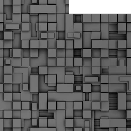
α
δ
α
Τ
ε
Π
ε
δ
F
►
F