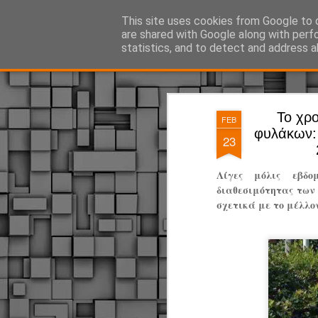
ΔΗΜΟΤΙΚΗ ΑΣΤΥΝΟΜΙΑ, τα νέα!
This site uses cookies from Google to d
are shared with Google along with perf
statistics, and to detect and address a
Magazine
Pages
Το χρ
FEB
φυλάκων:
23
Λίγες μόλις εβδο
διαθεσιμότητας τω
σχετικά με το μέλλο