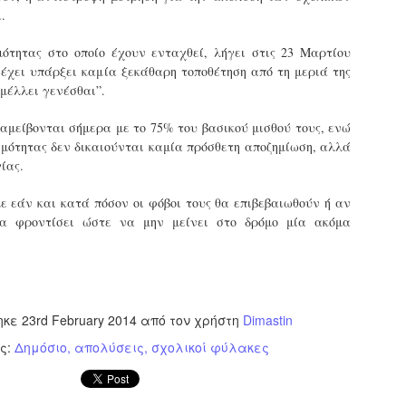
Φωτογραφικό ρεπορτάζ
.
εγάλες μέρες ζει ο "οργανισμός" της Δημοτικής Αστυνομίας!
α θυμίσουμε ότι κανονικές προσλήψεις στην Δημοτική
μότητας στο οποίο έχουν ενταχθεί, λήγει στις 23 Μαρτίου
στυνομία έχουν να γίνουν από το 2010. Δεκαέξι ολόκληρα
 έχει υπάρξει καμία ξεκάθαρη τοποθέτηση από τη μεριά της
ρόνια! Και βέβαια, ακόμη και με αυτές τις προσλήψεις, δεν
 μέλλει γενέσθαι”.
τάνουμε ούτε τα 2/3 των Δημοτικών Αστυνομικών που
πηρετούσαν το 2013 προ της κατάργησης της υπηρεσίας με
 αμείβονται σήμερα με το 75% του βασικού μισθού τους, ενώ
πόφαση του σημερινού πρωθυπουργού Κυριάκου Μητσοτάκη. Ας
ναι...
σιμότητας δεν δικαιούνται καμία πρόσθετη αποζημίωση, αλλά
Δημοτική Αστυνομία Θεσσαλονίκης: Διμηνιαίος
AR
ίας.
απολογισμός ελέγχων τήρησης νομοθεσίας
2
δεσποζόμενων Ζώων συντροφιάς
ε εάν και κατά πόσον οι φόβοι τους θα επιβεβαιωθούν ή αν
ον απολογισμό των δράσεων ελέγχου για τα ζώα συντροφιάς
θα φροντίσει ώστε να μην μείνει στο δρόμο μία ακόμα
ατά το δίμηνο Ιανουαρίου – Φεβρουαρίου 2026 παρουσιάζει η
ημοτική Αστυνομία Θεσσαλονίκης, με στόχο την προστασία των
ώων και την ομαλή συμβίωση στην πόλη.
ηκε
23rd February 2014
από τον χρήστη
Dimastin
ες:
Δημόσιο
απολύσεις
σχολικοί φύλακες
ΣτΕ: Οριστική απόρριψη της επαναφοράς του 13ου
EB
και 14ου μισθού για τους δημοσίους υπαλλήλους
18