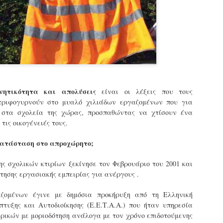
εκπαιδευμένους δημοτικο
ήδη ολοκληρώσει την πρ
είναι έτοιμοι να αναλά
Στο πλαίσιο της προετο
ολοκαίνουργια σκούτερ,
τις περιπολίες και τις 
στελεχών της υπηρεσίας
ινητικότητα και απολύσεις
είναι οι λέξεις που τους
στριφογυρνούν στο μυαλό χιλιάδων εργαζομένων που για
 στα σχολεία της χώρας, προσπαθώντας να χτίσουν ένα
τις οικογένειές τους.
κατάσταση στο απροχώρητο;
ς σχολικών κτιρίων ξεκίνησε τον Φεβρουάριο του 2001 και
ησης εργασιακής εμπειρίας για ανέργους .
ζομένων έγινε με δημόσια προκήρυξη από τη Ελληνική
πτυξης και Αυτοδιοίκησης (Ε.Ε.Τ.Α.Α.) που ήταν υπηρεσία
Απολογισμός των
Δημοτική Αστυνομία
JUN
JUN
ρικών με μοριοδότηση ανάλογα με τον χρόνο επιδοτούμενης
ελέγχων σε ιδιοκτήτες
Θεσσαλονίκης: Ένταση
4
4