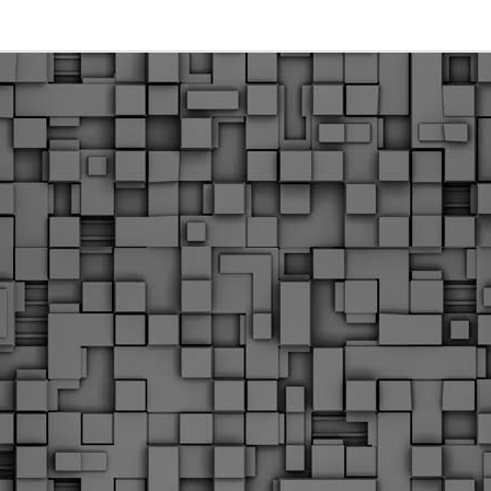
Με την απόφαση αυτή, το ΣτΕ απορρίπτει οριστικά τις
ξιώσεις των δημοσίων υπαλλήλων για επαναφορά των
ώρων, επικυρώνοντας την τρέχουσα κατάσταση παρά τις
ντιδράσεις της ΑΔΕΔΥ
ο ΣτΕ απέρριψε οριστικά την προσφυγή της ΑΔΕΔΥ και ενός
κπαιδευτικού για την επαναφορά των δώρων Χριστουγέννων,
άσχα και θερινής άδειας (13ος και 14ος μισθός) στους
ργαζόμενους του δημόσιου τομέα, κλείνοντας μια μακρά
ιαμάχη δεκαετιών που αφορούσε τις μνημονιακές περικοπές.
Εγγύκλιος ΥΠ.ΕΣ: Προκήρυξη 1Κ/2024 -
EB
Γνωστοποίηση έκδοσης οριστικών αποτελεσμάτων –
4
Παροχή οδηγιών.
 Δείτε/κατεβάστε την πολυαναμενόμενη εγκύκλιο του Υπ.
Με διαρροή 2 μέρες πριν την στάση εργασίας
EB
ενημερώνει το ΣτΕ για την απόρριψη της επαναφοράς
1