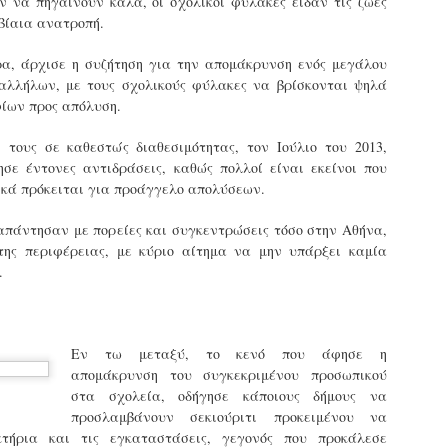
ν να πηγαίνουν καλά, οι σχολικοί φύλακες είδαν τις ζωές
τμήματα δοκιμων Αστυφυλάκων Νάουσας, Γρεβενων
 βίαια ανατροπή.
και Μουζακίου το 2ο μέρος της Θεωρητικής
εκπαίδευσης 4/5 - 31/5
ρα, άρχισε η συζήτηση για την απομάκρυνση ενός μεγάλου
τη έκδοση εγκυκλιου οδηγιών σχετικά με το χρονοδιάγραμμα
αλλήλων, με τους σχολικούς φύλακες να βρίσκονται ψηλά
κπαίδευσης (θεωρητικής και πρακτικής) των νεοδιορισθέντων
.Α. της προκήρυξης 1Κ/2024, προχώρησε Τμήμα Εποπτείας
ίων προς απόλυση.
νθρωπίνου Δυναμικού Δημοτικής Αστυνομίας, της Δ/νσης
ροσωπικού Τοπ. Αυτοδιοίκησης, της Γενικής Γραμματείας
 τους σε καθεστώς διαθεσιμότητας, τον Ιούλιο του 2013,
ημόσιας Διοίκησης του Υπ. Εσωτερικών.
Δημοσιέυθηκε στο ΦΕΚ Β' 1682/26-03-2026 η
AR
ησε έντονες αντιδράσεις, καθώς πολλοί είναι εκείνοι που
Απόφαση 16458 με θέμα;: «Εισαγωγική Εκπαίδευση -
27
ικά πρόκειται για προάγγελο απολύσεων.
Επιμόρφωση του ειδικού ένστολου προσωπικού της
δημοτικής αστυνομίας»
απάντησαν με πορείες και συγκεντρώσεις τόσο στην Αθήνα,
ημοσιεύθηκε στο ΦΕΚ Β' 1682/26-03-2026 η Aπόφαση 16458 με
 της περιφέρειας, με κύριο αίτημα να μην υπάρξει καμία
ίτλο: «Εισαγωγική Εκπαίδευση - Επιμόρφωση του ειδικού
.
νστολου προσωπικού της δημοτικής αστυνομίας».
Εν τω μεταξύ, το κενό που άφησε η
απομάκρυνση του συγκεκριμένου προσωπικού
Φωτορεπορτάζ από τις ορκωμοσίες των
AR
στα σχολεία, οδήγησε κάποιους δήμους να
νεοπροσληφθέντων Δημοτιοκών Αστυνομικών
19
προσλαμβάνουν σεκιούριτι προκειμένου να
(ανανεώνεται συνεχώς)
τήρια και τις εγκαταστάσεις, γεγονός που προκάλεσε