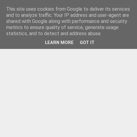
This site uses cookies from Google to deliver its services
and to analyze traffic. Your IP address and user-agent are
shared with Google along with performance and security
metrics to ensure quality of service, generate usage
statistics, and to detect and address abuse.
LEARN MORE
GOT IT