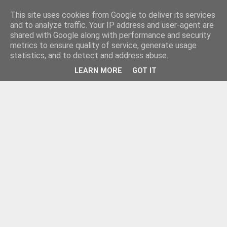
This site uses cookies from Google to deliver its services
and to analyze traffic. Your IP address and user-agent are
shared with Google along with performance and security
metrics to ensure quality of service, generate usage
statistics, and to detect and address abuse.
LEARN MORE
GOT IT