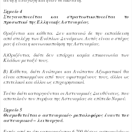
Σημείο 4
Στεγανοποιείται και στρατιωτικοποιείται το
προσωπικό της Ελληνικής Αστυνομίας.
Οριζόντια και κάθετα. Δεν κατανοώ δε την εκπαίδευση
από στελέχη των Ενόπλων Δυνάμεων. Αυτός είναι ο στόχος
μας ή είναι η κοινωνικοποίηση της Αστυνομίας.
Α)Οριζόντια, διότι δεν υπάρχει καμία επικοινωνία των
Κλάδων μεταξύ τους.
Β) Κάθετα, διότι Ανώτεροι και Ανώτατοι Αξιωματικοί θα
είναι αποκομμένοι από τους υφισταμένους τους, άλλοι ως
επιτελικοί και άλλοι ως επιχειρησιακοί.
Τούτο διότι καταργούνται οι Αστυνομικές Διευθύνσεις, που
αποτελούν τον πυρήνα της Αστυνομίας σε επίπεδο Νομού.
Σημείο 5
Θεσμοθετείται ο αστυνομικός- ροπαλοφόρος έναντι του
αστυνομικού – λειτουργού
.
Εκτός από το ότι καταργούνται 6.700 θέσεις αστυφυλάκων