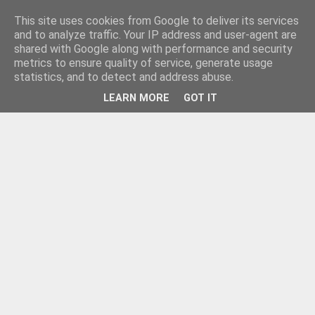
This site uses cookies from Google to deliver its services
and to analyze traffic. Your IP address and user-agent are
shared with Google along with performance and security
metrics to ensure quality of service, generate usage
statistics, and to detect and address abuse.
LEARN MORE
GOT IT