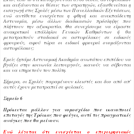
και αυξάνονται οι θέσεις των στρατηγών, εξασθενείται η
εισαγωγή στις Σχολές μέσω των Πανελλαδικών Εξετάσεων,
ενώ αντίθετα ενισχύεται η φθηνή και ανεκπαίδευτη
Αστυνομία, μέσω άλλων διαδικασιών πρόσληψης που
πλήττουν την αξιοκρατία. Θα συνεχίσουμε να είμαστε
ανακριτικοί υπάλληλοι Γενικών Καθηκόντων ή θα
μετατραπούν σταδιακά οι αστυφύλακες σε ειδικούς
φρουρούς, αφού τώρα οι ειδικοί φρουροί ονομάζονται
αστυφύλακες;
Εμείς ζητάμε Αστυνομική Ακαδημία ανωτάτου επιπέδου να
βγάζει στην κοινωνία λειτουργούς, ικανούς να σέβονται
και να υπηρετούν τον πολίτη.
Σήμερα, οι Σχολές παραμένουν κλειστές και δυο από απ'
αυτές έχουν μετατραπεί σε φυλακές.
Σημείο 6
Πρόκειται μάλλον για νομοσχέδιο που ικανοποιεί
επιταγές της Τρόικας που φεύγει, αντί τις πραγματικές
ανάγκες που θα μείνουν.
Ενώ λέγεται ότι ενισχύεται ο επιχειρησιακός