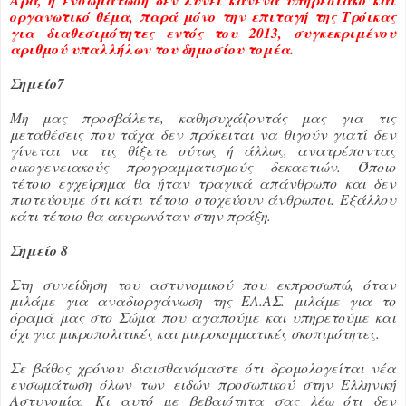
οργανωτικό θέμα, παρά μόνο την επιταγή της Τρόικας
για διαθεσιμότητες εντός του 2013, συγκεκριμένου
αριθμού υπαλλήλων του δημοσίου τομέα.
Σημείο7
Μη μας προσβάλετε, καθησυχάζοντάς μας για τις
μεταθέσεις που τάχα δεν πρόκειται να θιγούν γιατί δεν
γίνεται να τις θίξετε ούτως ή άλλως, ανατρέποντας
οικογενειακούς προγραμματισμούς δεκαετιών. Όποιο
τέτοιο εγχείρημα θα ήταν τραγικά απάνθρωπο και δεν
πιστεύουμε ότι κάτι τέτοιο στοχεύουν άνθρωποι. Εξάλλου
κάτι τέτοιο θα ακυρωνόταν στην πράξη.
Σημείο 8
Στη συνείδηση του αστυνομικού που εκπροσωπώ, όταν
μιλάμε για αναδιοργάνωση της ΕΛ.ΑΣ. μιλάμε για το
όραμά μας στο Σώμα που αγαπούμε και υπηρετούμε και
όχι για μικροπολιτικές και μικροκομματικές σκοπιμότητες.
Σε βάθος χρόνου διαισθανόμαστε ότι δρομολογείται νέα
ενσωμάτωση όλων των ειδών προσωπικού στην Ελληνική
Αστυνομία. Κι αυτό με βεβαιότητα σας λέω ότι δεν