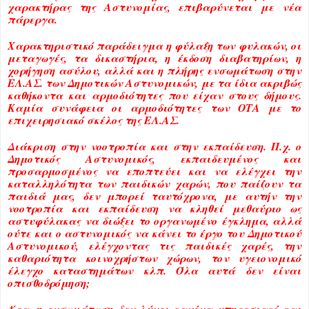
χαρακτήρας της Αστυνομίας, επιβαρύνεται με νέα
πάρεργα.
Χαρακτηριστικό παράδειγμα η φύλαξη των φυλακών, οι
μεταγωγές, τα δικαστήρια, η έκδοση διαβατηρίων, η
χορήγηση ασύλου, αλλά και η πλήρης ενσωμάτωση στην
ΕΛ.ΑΣ. των Δημοτικών Αστυνομικών, με τα ίδια ακριβώς
καθήκοντα και αρμοδιότητες που είχαν στους δήμους.
Καμία συνάφεια οι αρμοδιότητες των ΟΤΑ με το
επιχειρησιακό σκέλος της ΕΛ.ΑΣ.
Διάκριση στην νοοτροπία και στην εκπαίδευση. Π.χ. ο
Δημοτικός Αστυνομικός, εκπαιδευμένος και
προσαρμοσμένος να εποπτεύει και να ελέγχει την
καταλληλότητα των παιδικών χαρών, που παίζουν τα
παιδιά μας, δεν μπορεί ταυτόχρονα, με αυτήν την
νοοτροπία και εκπαίδευση να κληθεί μεθαύριο ως
αστυφύλακας να διώξει το οργανωμένο έγκλημα, αλλά
ούτε και ο αστυνομικός να κάνει το έργο του Δημοτικού
Αστυνομικού, ελέγχοντας τις παιδικές χαρές, την
καθαριότητα κοινοχρήστων χώρων, τον υγειονομικό
έλεγχο καταστημάτων κλπ. Όλα αυτά δεν είναι
οπισθοδρόμηση;
Άρα, η ενσωμάτωση δεν λύνει κανένα υπηρεσιακό και