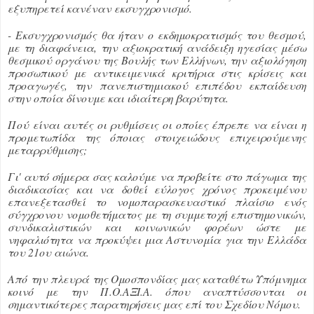
εξυπηρετεί κανέναν εκσυγχρονισμό.
- Εκσυγχρονισμός θα ήταν ο εκδημοκρατισμός του θεσμού,
με τη διαφάνεια, την αξιοκρατική ανάδειξη ηγεσίας μέσω
θεσμικού οργάνου της Βουλής των Ελλήνων, την αξιολόγηση
προσωπικού με αντικειμενικά κριτήρια στις κρίσεις και
προαγωγές, την πανεπιστημιακού επιπέδου εκπαίδευση
στην οποία δίνουμε και ιδιαίτερη βαρύτητα.
Πού είναι αυτές οι ρυθμίσεις οι οποίες έπρεπε να είναι η
προμετωπίδα της όποιας στοιχειώδους επιχειρούμενης
μεταρρύθμισης;
Γι' αυτό σήμερα σας καλούμε να προβείτε στο πάγωμα της
διαδικασίας και να δοθεί εύλογος χρόνος προκειμένου
επανεξετασθεί το νομοπαρασκευαστικό πλαίσιο ενός
σύγχρονου νομοθετήματος με τη συμμετοχή επιστημονικών,
συνδικαλιστικών και κοινωνικών φορέων ώστε με
νηφαλιότητα να προκύψει μια Αστυνομία για την Ελλάδα
του 21ου αιώνα.
Από την πλευρά της Ομοσπονδίας μας καταθέτω Υπόμνημα
κοινό με την Π.Ο.ΑΞΙ.Α. όπου αναπτύσσονται οι
σημαντικότερες παρατηρήσεις μας επί του Σχεδίου Νόμου.