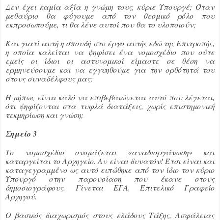
Δεν έχει καμία αξία η γνώμη τους, κύριε Υπουργέ; Όταν
μεθαύριο θα φύγουμε από τον θεσμικό ρόλο που
εκπροσωπούμε, τι θα λένε αυτοί που θα το υλοποιούν;
Και γιατί αυτή η σπουδή στο έργο αυτής εδώ της Επιτροπής,
η οποία καλείται να ψηφίσει ένα νομοσχέδιο που ούτε
εμείς οι ίδιοι οι αστυνομικοί είμαστε σε θέση να
ερμηνεύσουμε και να εγγυηθούμε για την ορθότητά του
στους συναδέλφους μας;
Ή μήπως είναι καλό να επιβεβαιώνεται αυτό που λέγεται,
ότι ψηφίζονται στα τυφλά διατάξεις, χωρίς επιστημονική
τεκμηρίωση και γνώση;
Σημείο 3
Το νομοσχέδιο ονομάζεται «αναδιοργάνωση» και
καταργείται το Αρχηγείο. Αν είναι δυνατόν! Έτσι είναι και
καταγεγραμμένο ως αυτό ειπώθηκε από τον ίδιο τον κύριο
Υπουργό στην παρουσίαση που έκανε στους
δημοσιογράφους. Γίνεται ΕΓΑ, Επιτελικό Γραφείο
Αρχηγού.
Ο βασικός διαχωρισμός στους κλάδους Τάξης, Ασφάλειας