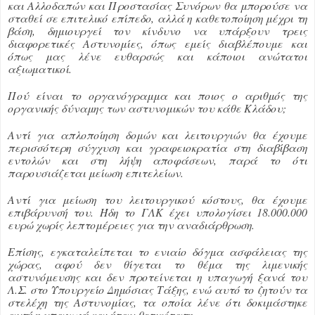
και Αλλοδαπών και Προστασίας Συνόρων θα μπορούσε να
σταθεί σε επιτελικό επίπεδο, αλλά η καθετοποίηση μέχρι τη
βάση, δημιουργεί τον κίνδυνο να υπάρξουν τρεις
διαφορετικές Αστυνομίες, όπως εμείς διαβλέπουμε και
όπως μας λένε ευθαρσώς και κάποιοι ανώτατοι
αξιωματικοί.
Πού είναι το οργανόγραμμα και ποιος ο αριθμός της
οργανικής δύναμης των αστυνομικών του κάθε Κλάδου;
Αντί για απλοποίηση δομών και λειτουργιών θα έχουμε
περισσότερη σύγχυση και γραφειοκρατία στη διαβίβαση
εντολών και στη λήψη αποφάσεων, παρά το ότι
παρουσιάζεται μείωση επιτελείων.
Αντί για μείωση του λειτουργικού κόστους, θα έχουμε
επιβάρυνσή του. Ήδη το ΓΛΚ έχει υπολογίσει 18.000.000
ευρώ χωρίς λεπτομέρειες για την αναδιάρθρωση.
Επίσης, εγκαταλείπεται το ενιαίο δόγμα ασφάλειας της
χώρας, αφού δεν θίγεται το θέμα της λιμενικής
αστυνόμευσης και δεν προτείνεται η υπαγωγή ξανά του
Λ.Σ. στο Υπουργείο Δημόσιας Τάξης, ενώ αυτό το ζητούν τα
στελέχη της Αστυνομίας, τα οποία λένε ότι δοκιμάστηκε
αυτή η υπαγωγή και ήταν θετικότατη.