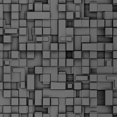
Μ
Ν
Α
χ
φ
υ
α
εί
M
Τ
κ
Δ
ζ
F