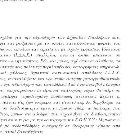
εκπαιδευμένους δημοτικο
ήδη ολοκληρώσει την πρ
είναι έτοιμοι να αναλά
Στο πλαίσιο της προετο
ολοκαίνουργια σκούτερ,
χέδιο για την αξιολόγηση των Δημοσίων Υπαλλήλων που,
τις περιπολίες και τις 
χει και ρυθμίσεις με τις οποίες καταργούνται φορείς του
στελεχών της υπηρεσίας
οποίους απολύονται άμεσα οι με σχέση εργασίας Ιδιωτικού
όνου (Ι.Δ.Α.Χ.) υπάλληλοι, ενώ οι λοιποί μπαίνουν σε
ας – κινητικότητας. Εδώ και μήνες, αφ’ ότου αναλάβατε, το
ιστικής σας πολιτικής περιλαμβάνει, καταργήσεις υπηρεσιών
κοί φύλακες, δημοτικοί αστυνομικοί) απολύσεις Ι.Δ.Α.Χ.
τως, ανακαλύψατε και νέο πεδίο άσκησης μεταρρυθμιστικών
ν… την αξιολόγηση των υπαλλήλων! Από ένα στρεβλό σύστημα
στε, υπερτερούσαν οι άριστοι υπάλληλοι, τώρα θα πάμε σε
υπάρχει νομοθετημένη ποσόστωση ανίκανων. Ξέρετε κ.
α πάντα στη ζωή νούμερα και στατιστική. Ας θυμηθούμε τα
ε σε διαθεσιμότητα εμείς οι πρώτοι 1882, το πείραμα που
ήθεια, μήπως συνάδελφοι που είχαν βγει σε διαθεσιμότητα
βγαίνουν τώρα με την κατάργηση του Ε.Ο.Π.Υ.Υ.; Μήπως ενώ
τά με αλλεπάλληλες αναφορές σε διάφορους νόμους από
α, αυτοί ξαναβγήκαν;
Απολογισμός των
Δημοτική Αστυνομία
JUN
JUN
ελέγχων σε ιδιοκτήτες
Θεσσαλονίκης: Ένταση
4
4