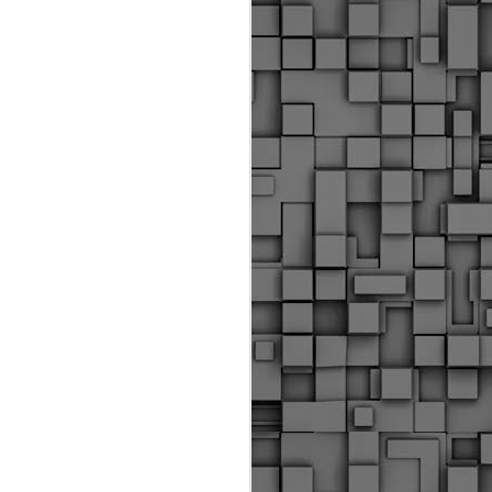
ύς αστυνομικούς, οι οποίοι έχουν
οβλεπόμενη εκπαίδευσή τους και
βουν καθήκοντα.
ιμασίας, ο Δήμος παρέλαβε τρία
 τα οποία θα χρησιμοποιούνται για
καθημερινές μετακινήσεις των
.
Δημοτική Αστυνομία
MAY
Θεσσαλονίκης:
25