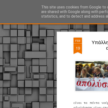
ΔΗΜΟΤΙΚΗ ΑΣΤΥΝΟΜΙΑ, τα νέα!
This site uses cookies from Google to d
are shared with Google along with perf
statistics, and to detect and address a
Magazine
Pages
FEB
Υπάλλη
19
είναι τα πάντα νού
αξιολόγησης είναι στρ