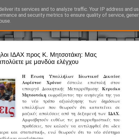
eliver its services and to analyze traffic. Your IP address and u
Ό, τι συμβαίνει γύρω από τη Δημοτική Αστυνομία, την τοπική αυτ
ormance and security metrics to ensure quality of service, gene
buse.
Άργος - Δη
λοι ΙΔΑΧ προς Κ. Μητσοτάκη: Μας
JUL
απολύετε με μανδύα ελέγχου
Με σκούτε
29
προσωπικό
Η Ένωση Υπαλλήλων Ιδιωτικού Δικαίου
αρμοδιότη
Αορίστου Χρόνου
έστειλε επιστολή στον
Κυριάκο
υπουργό Διοικητικής Μεταρρύθμισης
Ξεκινά επίσημα η λειτο
Μητσοτάκη
εκφράζοντας την ανησυχία της για
το νέο τρόπο αξιολόγησης των δημόσιων
Η Δημοτική Αστυνομία σ
υπαλλήλων που θεωρούν ότι κατατείνει σε
καθώς από την 1η Αυγού
ΙΔΑΧ
μαζικές απολύσεις από τη δεξαμενή των
επιχειρησιακή λειτουργ
.
παρουσία του Δήμου στου
Αμφισβητούν ευθέως τις μεταρρυθμιστικές του
χώρους.
προθέσεις, τον καλούν να αντιληφθεί ότι «δεν
μερα και στατιστική», ενώ θεωρούν ότι το νέο σύστημα
Η νέα υπηρεσία θα στε
εβλό και αναξιόπιστο.