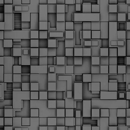
Φωτογραφικό ρεπορτάζ
εγάλες μέρες ζει ο "οργανισμός" της Δημοτικής Αστυνομίας!
α θυμίσουμε ότι κανονικές προσλήψεις στην Δημοτική
στυνομία έχουν να γίνουν από το 2010. Δεκαέξι ολόκληρα
ρόνια! Και βέβαια, ακόμη και με αυτές τις προσλήψεις, δεν
τάνουμε ούτε τα 2/3 των Δημοτικών Αστυνομικών που
πηρετούσαν το 2013 προ της κατάργησης της υπηρεσίας με
πόφαση του σημερινού πρωθυπουργού Κυριάκου Μητσοτάκη. Ας
ναι...
Δημοτική Αστυνομία Θεσσαλονίκης: Διμηνιαίος
AR
απολογισμός ελέγχων τήρησης νομοθεσίας
2
δεσποζόμενων Ζώων συντροφιάς
ον απολογισμό των δράσεων ελέγχου για τα ζώα συντροφιάς
ατά το δίμηνο Ιανουαρίου – Φεβρουαρίου 2026 παρουσιάζει η
ημοτική Αστυνομία Θεσσαλονίκης, με στόχο την προστασία των
ώων και την ομαλή συμβίωση στην πόλη.
ΣτΕ: Οριστική απόρριψη της επαναφοράς του 13ου
EB
και 14ου μισθού για τους δημοσίους υπαλλήλους
18