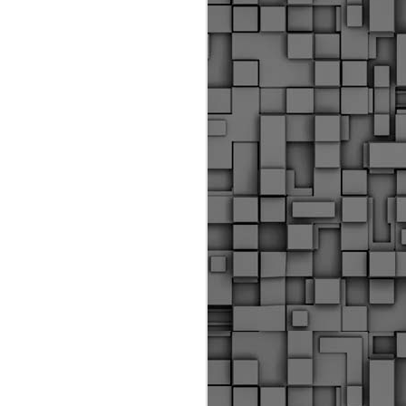
Διοικητικά πρόστιμα
ύψους 11.350€ σε
εργολάβους για
παραβάσεις σε έργα
Ο.Κ.Ω
Η Δημοτική Αστυνομία
Θεσσαλονίκης βεβαίωσε κατά
τις προηγούμενες ημέρες
πρόστιμα για 11 διοικητικές
παραβάσεις που έλαβαν
χώρα κατά τη διάρκεια
εργασιών από εργολαβικά
συνεργεία και οι οποίες
αφορούσαν εκτέλεση
εργασιών χωρίς νόμιμη
σήμανση και στην απόθεση
υλικών – εργαλείων εκτός του
προβλεπόμενου εργοταξίου.