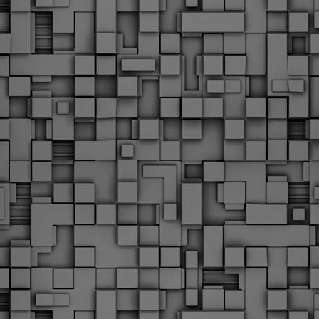
Με την απόφαση αυτή, το ΣτΕ απορρίπτει οριστικά τις
ξιώσεις των δημοσίων υπαλλήλων για επαναφορά των
ώρων, επικυρώνοντας την τρέχουσα κατάσταση παρά τις
ντιδράσεις της ΑΔΕΔΥ
ο ΣτΕ απέρριψε οριστικά την προσφυγή της ΑΔΕΔΥ και ενός
κπαιδευτικού για την επαναφορά των δώρων Χριστουγέννων,
άσχα και θερινής άδειας (13ος και 14ος μισθός) στους
ργαζόμενους του δημόσιου τομέα, κλείνοντας μια μακρά
ιαμάχη δεκαετιών που αφορούσε τις μνημονιακές περικοπές.
Εγγύκλιος ΥΠ.ΕΣ: Προκήρυξη 1Κ/2024 -
EB
Γνωστοποίηση έκδοσης οριστικών αποτελεσμάτων –
4
Παροχή οδηγιών.
 Δείτε/κατεβάστε την πολυαναμενόμενη εγκύκλιο του Υπ.
Με διαρροή 2 μέρες πριν την στάση εργασίας
EB
ενημερώνει το ΣτΕ για την απόρριψη της επαναφοράς
1