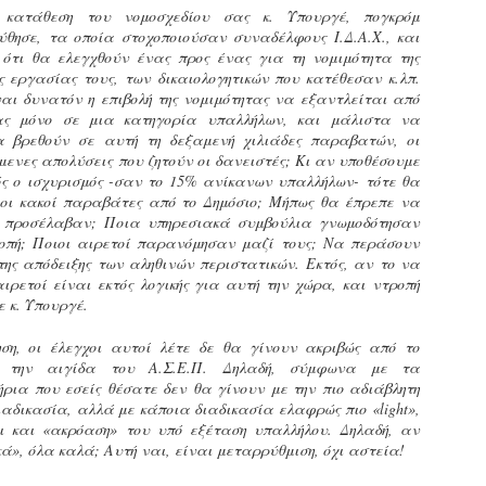
κατάθεση του νομοσχεδίου σας κ. Υπουργέ, πογκρόμ
ζώων συντροφιάς τον
κατά την διάρκεια
ύθησε, τα οποία στοχοποιούσαν συναδέλφους Ι.Δ.Α.Χ., και
Μάιο από τη Δημοτική
ελέγχων τήρησης
Αστυνομία
νομοθεσίας για τα
τι θα ελεγχθούν ένας προς ένας για τη νομιμότητα της
Θεσσαλονίκης
δεσποζόμενα ζώα
ς εργασίας τους, των δικαιολογητικών που κατέθεσαν κ.λπ.
συντροφιάς στο Πεδίον
ναι δυνατόν η επιβολή της νομιμότητας να εξαντλείται από
Τον απολογισμό των δράσεων
του Άρεως
ς μόνο σε μια κατηγορία υπαλλήλων, και μάλιστα να
της για την προστασία των
Ένταση επικράτησε στο Πεδίον
α βρεθούν σε αυτή τη δεξαμενή χιλιάδες παραβατών, οι
ζώων συντροφιάς τον μήνα
του Άρεως κατά τη διάρκεια
όμενες απολύσεις που ζητούν οι δανειστές; Κι αν υποθέσουμε
Μάιο 2026 παρουσιάζει η
Γρεβενά - Τμήμα Δοκίμων Αστυφυλάκων:
AY
ελέγχων που
ός ο ισχυρισμός -σαν το 15% ανίκανων υπαλλήλων- τότε θα
Εκπαιδευόμενοι Δημοτικοί Αστυνομικοί έκαναν χρήση
Δημοτική Αστυνομία
10
κάνναβης στην αυλή της σχολής
πραγματοποιούσε η Δημοτική
 οι κακοί παραβάτες από το Δημόσιο; Μήπως θα έπρεπε να
Θεσσαλονίκης.
Αστυνομία για την τήρηση των
ς προσέλαβαν; Ποια υπηρεσιακά συμβούλια γνωμοδότησαν
τη σύλληψη δύο εκπαιδευόμενων Δημοτικών Αστυνομικών
υποχρεώσεων που
οπή; Ποιοι αιρετοί παρανόμησαν μαζί τους; Να περάσουν
Συγκεκριμένα,
λικίας 33 και 31 ετών, για ναρκωτικά, προχώρησαν το βράδυ
προβλέπονται για τα ζώα
της απόδειξης των αληθινών περιστατικών. Εκτός, αν το να
πραγματοποιήθηκαν έλεγχοι
ης Τετάρτης 6 Μαΐου οι αστυνομικοί στα Γρεβενά.
συντροφιάς, όπως η
ρετοί είναι εκτός λογικής για αυτή την χώρα, και ντροπή
από αμιγή κλιμάκια
ηλεκτρονική σήμανση
 κ. Υπουργέ.
(αποκλειστικά της Δημοτικής
ύμφωνα με τις Αρχές, οι δύο άνδρες εντοπίστηκαν από
(microchip) και η κατοχή των
Αστυνομίας), καθώς και από
κπαιδευτή του Τμήματος Δοκίμων Αστυφυλάκων Γρεβενών στον
απαραίτητων εγγράφων.
ση, οι έλεγχοι αυτοί λέτε δε θα γίνουν ακριβώς από το
μικτά κλιμάκια σε
ροαύλιο χώρο της σχολής, τη στιγμή που έκαναν χρήση
ό την αιγίδα του Α.Σ.Ε.Π. Δηλαδή, σύμφωνα με τα
συνεργασία με την Ελληνική
άνναβης.
Το περιστατικό σημειώθηκε
ρια που εσείς θέσατε δεν θα γίνουν με την πιο αδιάβλητη
Αστυνομία (ΕΛ.ΑΣ.). Στόχος
όταν δημοτικοί αστυνομικοί
ιαδικασία, αλλά με κάποια διαδικασία ελαφρώς πιο «light»,
των ελέγχων ήταν η τήρηση
Δήμαρχος Σερρών: «Εκφράζω τη βαθιά μου
ατά τον έλεγχο που ακολούθησε, στην κατοχή του 33χρονου
PR
προχώρησαν σε έλεγχο
αναγνώριση και τις θερμές μου ευχαριστίες στη
ι και «ακρόαση» του υπό εξέταση υπαλλήλου. Δηλαδή, αν
των κανόνων ευζωίας των
ρέθηκε και κατασχέθηκε συσκευασία με ακατέργαστη
8
Δημοτική Αστυνομία Σερρών»
σκύλου που συνόδευε μία
ά», όλα καλά; Αυτή ναι, είναι μεταρρύθμιση, όχι αστεία!
ζώων και η τήρηση των
άνναβη, συνολικού μικτού βάρους 17,07 γραμμαρίων.
γυναίκα. Η ιδιοκτήτρια
υποχρεώσεων των ιδιοκτητών,
ε στόχο μία πόλη χωρίς αποκλεισμούς ο Δήμος Σερρών