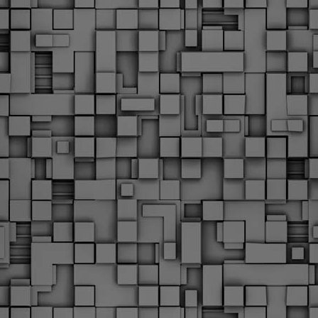
υνεχίζονται οι ορκωμοσίες των νέων Δημοτικών Αστυνομικών
ε δήμους της χώρας. Το Dimastin, αναζητεί σχετικό
ωτογραφικό υλικό στο διαδίκτυο και σας το παρουσιάζει σε
υτή την ανάρτηση. Επίσης, σας καλούμε, αν διαπιστώσετε ότι
ας έχουν "ξεφύγει" ορκωμοσίες, μπορείτε να στέλνετε το
ωτογραφικό τους υλικό στο dimasthes@gmail.gr ώστε να το
ημοσιεύουμε εδώ, άμεσα.
Θεσσαλονίκη: Ορκίστηκαν οι 75 νέοι δημοτικοί
AR
αστυνομικοί – Τι τους ζήτησε ο Αγγελούδης
18
Ενισχύεται το έργο της δημοτικής αστυνομίας στο δήμο
εσσαλονίκης καθώς το πρωί της Τετάρτης 18 Μαρτίου
ρκίστηκαν οι 75 νέοι δημοτικοί αστυνομικοί.
Με αυτούς, σε λίγους μήνες αποκτά ένα ισχυρό σώμα η
ημοτική αστυνομία. Θα είναι πιο κοντά στον πολίτη. Είχα την
υκαιρία να είμαι σήμερα στην ορκωμοσία τους.
Ξεκίνησαν εδώ και μια εβδομάδα οι αφίξεις των
AR
νεοπροσληφθέντων Δημοτικών Αστυνομικών στους
17
δήμους και οι ορκωμοσίες τους - Πλήρες