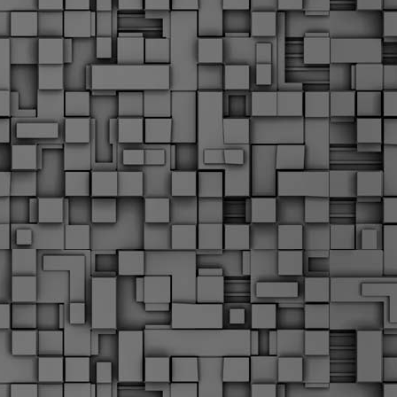
Σ
σ
φ
α
μ
φ
δ
M
Θ
ο
«
δ
ε
M