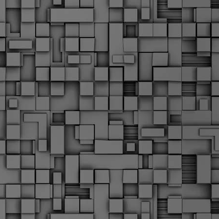
α
δ
α
Τ
ε
Π
ε
δ
F
►
F