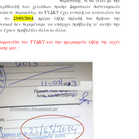
παράτασης, τι θα γίνει με την
εκπαιδευμένους δημοτικο
περίθαλψή των χιλιάδων πρώην Δημοτικών Αστυνομικών
ήδη ολοκληρώσει την πρ
στώσετε παρακάτω, το ΤΥΔΚΥ έχει εντολή να ανανεώνει τα
είναι έτοιμοι να αναλά
23/05/2014
ρι τις
, ημέρα λήξης δηλαδή του 8μήνου της
Φυσικά δεν περιμέναμε να υπάρχει πρόβλεψη γι' αυτήν την
Στο πλαίσιο της προετο
εν έχουν προβλέψει άλλα κι άλλα.
ολοκαίνουργια σκούτερ,
τις περιπολίες και τις 
σφραγίδα του ΤΥΔΚΥ και την ημερομηνία λήξης της ισχύς
στελεχών της υπηρεσίας
σης μας :
Απολογισμός των
Δημοτική Αστυνομία
JUN
JUN
ελέγχων σε ιδιοκτήτες
Θεσσαλονίκης: Ένταση
4
4