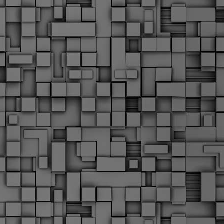
Μ
Ν
Α
χ
φ
υ
α
εί
M
Τ
κ
Δ
ζ
F