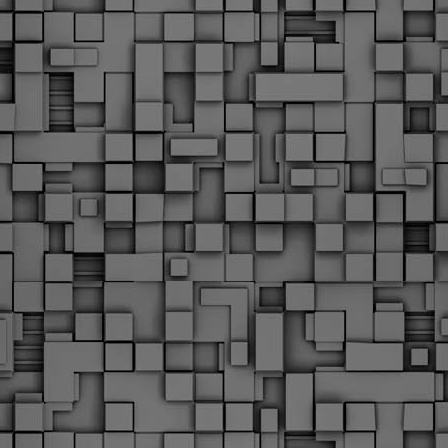
υνεχίζονται οι ορκωμοσίες των νέων Δημοτικών Αστυνομικών
ε δήμους της χώρας. Το Dimastin, αναζητεί σχετικό
ωτογραφικό υλικό στο διαδίκτυο και σας το παρουσιάζει σε
υτή την ανάρτηση. Επίσης, σας καλούμε, αν διαπιστώσετε ότι
ας έχουν "ξεφύγει" ορκωμοσίες, μπορείτε να στέλνετε το
ωτογραφικό τους υλικό στο dimasthes@gmail.gr ώστε να το
ημοσιεύουμε εδώ, άμεσα.
Θεσσαλονίκη: Ορκίστηκαν οι 75 νέοι δημοτικοί
AR
αστυνομικοί – Τι τους ζήτησε ο Αγγελούδης
18
Ενισχύεται το έργο της δημοτικής αστυνομίας στο δήμο
εσσαλονίκης καθώς το πρωί της Τετάρτης 18 Μαρτίου
ρκίστηκαν οι 75 νέοι δημοτικοί αστυνομικοί.
Με αυτούς, σε λίγους μήνες αποκτά ένα ισχυρό σώμα η
ημοτική αστυνομία. Θα είναι πιο κοντά στον πολίτη. Είχα την
υκαιρία να είμαι σήμερα στην ορκωμοσία τους.
Ξεκίνησαν εδώ και μια εβδομάδα οι αφίξεις των
AR
νεοπροσληφθέντων Δημοτικών Αστυνομικών στους
17
δήμους και οι ορκωμοσίες τους - Πλήρες