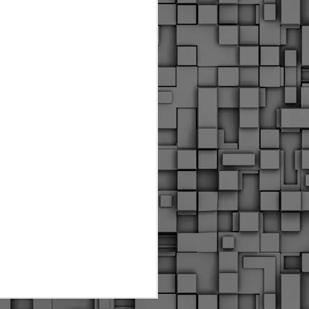
Διοικητικά πρόστιμα
ύψους 11.350€ σε
εργολάβους για
παραβάσεις σε έργα
Ο.Κ.Ω
Η Δημοτική Αστυνομία
Θεσσαλονίκης βεβαίωσε κατά
τις προηγούμενες ημέρες
πρόστιμα για 11 διοικητικές
παραβάσεις που έλαβαν
χώρα κατά τη διάρκεια
εργασιών από εργολαβικά
συνεργεία και οι οποίες
αφορούσαν εκτέλεση
εργασιών χωρίς νόμιμη
σήμανση και στην απόθεση
υλικών – εργαλείων εκτός του
προβλεπόμενου εργοταξίου.