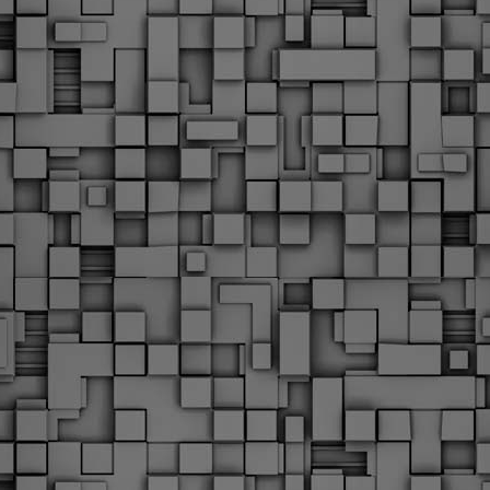
Φωτογραφικό ρεπορτάζ
εγάλες μέρες ζει ο "οργανισμός" της Δημοτικής Αστυνομίας!
α θυμίσουμε ότι κανονικές προσλήψεις στην Δημοτική
στυνομία έχουν να γίνουν από το 2010. Δεκαέξι ολόκληρα
ρόνια! Και βέβαια, ακόμη και με αυτές τις προσλήψεις, δεν
τάνουμε ούτε τα 2/3 των Δημοτικών Αστυνομικών που
πηρετούσαν το 2013 προ της κατάργησης της υπηρεσίας με
πόφαση του σημερινού πρωθυπουργού Κυριάκου Μητσοτάκη. Ας
ναι...
Δημοτική Αστυνομία Θεσσαλονίκης: Διμηνιαίος
AR
απολογισμός ελέγχων τήρησης νομοθεσίας
2
δεσποζόμενων Ζώων συντροφιάς
ον απολογισμό των δράσεων ελέγχου για τα ζώα συντροφιάς
ατά το δίμηνο Ιανουαρίου – Φεβρουαρίου 2026 παρουσιάζει η
ημοτική Αστυνομία Θεσσαλονίκης, με στόχο την προστασία των
ώων και την ομαλή συμβίωση στην πόλη.
ΣτΕ: Οριστική απόρριψη της επαναφοράς του 13ου
EB
και 14ου μισθού για τους δημοσίους υπαλλήλους
18