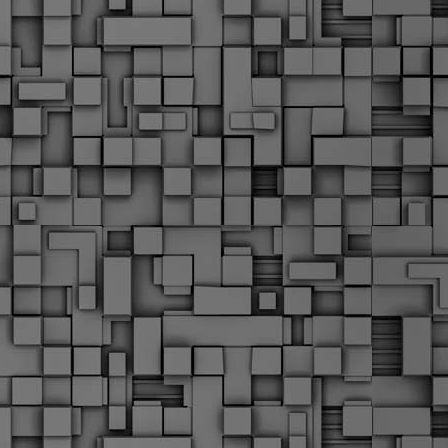
α
δ
α
Τ
ε
Π
ε
δ
F
►
F