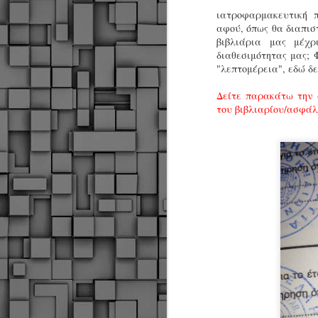
ιατροφαρμακευτική 
αφού, όπως θα διαπι
βιβλιάρια μας μέχ
διαθεσιμότητας μας; 
"λεπτομέρεια", εδώ δ
Δείτε παρακάτω την 
του βιβλιαρίου/ασφάλι
Δήμος Κοζάνης :
JUN
Αναμνηστικά
7