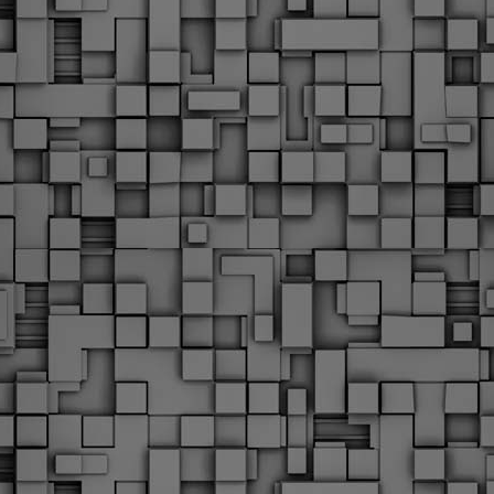
Με την απόφαση αυτή, το ΣτΕ απορρίπτει οριστικά τις
ξιώσεις των δημοσίων υπαλλήλων για επαναφορά των
ώρων, επικυρώνοντας την τρέχουσα κατάσταση παρά τις
ντιδράσεις της ΑΔΕΔΥ
ο ΣτΕ απέρριψε οριστικά την προσφυγή της ΑΔΕΔΥ και ενός
κπαιδευτικού για την επαναφορά των δώρων Χριστουγέννων,
άσχα και θερινής άδειας (13ος και 14ος μισθός) στους
ργαζόμενους του δημόσιου τομέα, κλείνοντας μια μακρά
ιαμάχη δεκαετιών που αφορούσε τις μνημονιακές περικοπές.
Εγγύκλιος ΥΠ.ΕΣ: Προκήρυξη 1Κ/2024 -
EB
Γνωστοποίηση έκδοσης οριστικών αποτελεσμάτων –
4
Παροχή οδηγιών.
 Δείτε/κατεβάστε την πολυαναμενόμενη εγκύκλιο του Υπ.
Με διαρροή 2 μέρες πριν την στάση εργασίας
EB
ενημερώνει το ΣτΕ για την απόρριψη της επαναφοράς
1