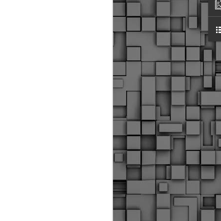
ύς αστυνομικούς, οι οποίοι έχουν
οβλεπόμενη εκπαίδευσή τους και
βουν καθήκοντα.
ιμασίας, ο Δήμος παρέλαβε τρία
 τα οποία θα χρησιμοποιούνται για
καθημερινές μετακινήσεις των
.
Δημοτική Αστυνομία
MAY
Θεσσαλονίκης:
25