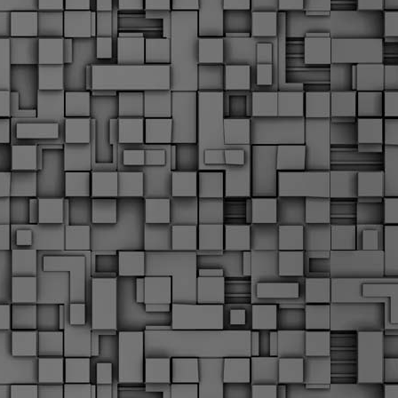
Σ
σ
φ
α
μ
φ
δ
M
Θ
ο
«
δ
ε
M